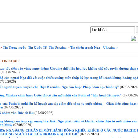
Liên hệ
Tìm Kiếm
>
Tin Trong nước -Tin Quốc Tế -Tin Ucraina
>
Tin chiến tranh Nga - Ukraina >
 TIN KHÁC
o tốc tiến vào vùng nguy hiểm: Ukraine thiết lập hỏa lực khống chế các tuyến đường then 
(08/08/2026)
hộ của người Nga đối với cuộc chiến xuống mức thấp kỷ lục trong bối cảnh khủng hoảng ng
7/08/2026)
ất người tuyên truyền cho Điện Kremlin: Nga cáo buộc Pháp "đàn áp chính trị"
(07/08/2026
ởng Moskva cảnh báo: Cuộc tái cơ cấu mới nhất của Putin sẽ "hủy hoại đất nước"
(07/08/20
 của Putin bị nghi lên kế hoạch ám sát giám đốc công ty quốc phòng – Gián điệp cũng hoạt 
rn
(07/08/2026)
ã nhắm vào Đức từ lâu
(07/08/2026)
g không còn truy cập mạng Starlink: Nga phát triển vũ khí tác chiến điện tử mới nhằm vào
lon Musk
(07/08/2026)
RS: NGA ĐANG CHUẨN BỊ MỘT HÀNH ĐỘNG KHIÊU KHÍCH Ở CÁC NƯỚC BALTIC
 KHÔNG NGƯỜI LÁI CỦA UKRAINA BỊ THU GIỮ
(07/08/2026)