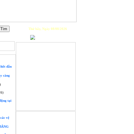
Thứ bẩy, Ngày 08/08/2026
PLAYLIST
chốt dẫn
ày càng
)
26)
động tại
GIỚI THIỆU
 các vệ
 BẰNG