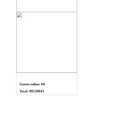
THỐNG KÊ
Guests online: 68
Total: 88128843