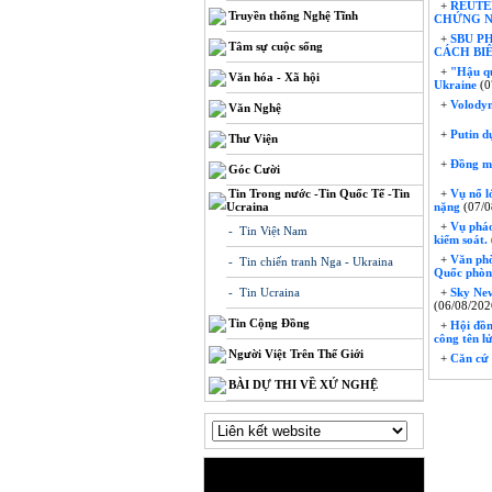
+
REUTER
Truyền thống Nghệ Tĩnh
CHỨNG N
+
SBU P
Tâm sự cuộc sống
CÁCH BIÊ
+
"Hậu qu
Văn hóa - Xã hội
Ukraine
(0
+
Volodym
Văn Nghệ
+
Putin d
Thư Viện
+
Đồng min
Góc Cười
Tin Trong nước -Tin Quốc Tế -Tin
+
Vụ nổ lớ
Ucraina
nặng
(07/0
+
Vụ pháo 
- Tin Việt Nam
kiểm soát.
+
Văn phòn
- Tin chiến tranh Nga - Ukraina
Quốc phò
- Tin Ucraina
+
Sky News
(06/08/202
Tin Cộng Đồng
+
Hội đồng
công tên l
Người Việt Trên Thế Giới
+
Căn cứ 
BÀI DỰ THI VỀ XỨ NGHỆ