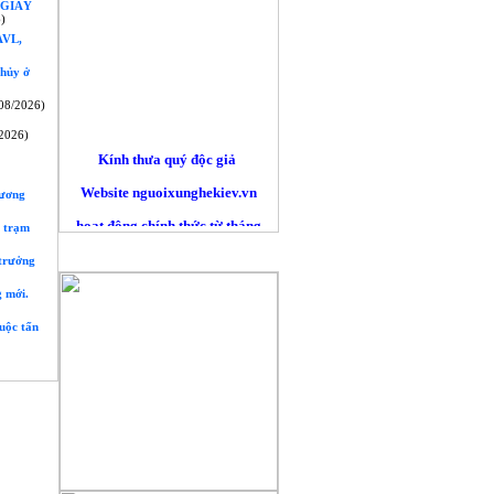
 GIẤY
)
VL,
 hủy ở
08/2026)
2026)
Kính thưa quý độc giả
Website nguoixunghekiev.vn
hương
hoạt động chính thức từ tháng
c trạm
10/2012. và phi lợi nhuận.
QUẢNG CÁO
 trưởng
Trang tin đăng tải tin tức
g mới.
của cộng đồng người Việt tại
Kiev
uộc tấn
và toàn Ucraina, đồng thời lấy
tin
từ các trang báo mạng khác trên
nguyên tắc trích dẫn nguyên bản
đường nguồn chính. Là những