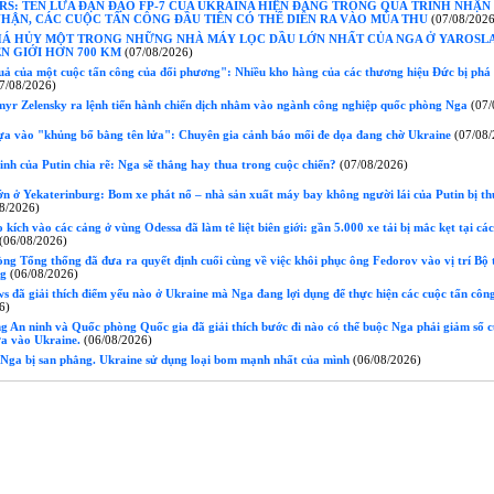
S: TÊN LỬA ĐẠN ĐẠO FP-7 CỦA UKRAINA HIỆN ĐANG TRONG QUÁ TRÌNH NHẬN
HẬN, CÁC CUỘC TẤN CÔNG ĐẦU TIÊN CÓ THỂ DIỄN RA VÀO MÙA THU
(07/08/2026
HÁ HỦY MỘT TRONG NHỮNG NHÀ MÁY LỌC DẦU LỚN NHẤT CỦA NGA Ở YAROSLA
N GIỚI HƠN 700 KM
(07/08/2026)
ả của một cuộc tấn công của đối phương": Nhiều kho hàng của các thương hiệu Đức bị phá
7/08/2026)
yr Zelensky ra lệnh tiến hành chiến dịch nhằm vào ngành công nghiệp quốc phòng Nga
(07/
ựa vào "khủng bố bằng tên lửa": Chuyên gia cảnh báo mối đe dọa đang chờ Ukraine
(07/08/
h của Putin chia rẽ: Nga sẽ thắng hay thua trong cuộc chiến?
(07/08/2026)
n ở Yekaterinburg: Bom xe phát nổ – nhà sản xuất máy bay không người lái của Putin bị t
8/2026)
kích vào các cảng ở vùng Odessa đã làm tê liệt biên giới: gần 5.000 xe tải bị mắc kẹt tại cá
(06/08/2026)
g Tổng thống đã đưa ra quyết định cuối cùng về việc khôi phục ông Fedorov vào vị trí Bộ
ng
(06/08/2026)
 đã giải thích điểm yếu nào ở Ukraine mà Nga đang lợi dụng để thực hiện các cuộc tấn côn
6)
 An ninh và Quốc phòng Quốc gia đã giải thích bước đi nào có thể buộc Nga phải giảm số c
ửa vào Ukraine.
(06/08/2026)
Nga bị san phẳng. Ukraine sử dụng loại bom mạnh nhất của mình
(06/08/2026)