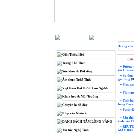
Trang chủ
THÔNG TIN
Trang chủ
Giới Thiệu Hội
CÁC
Trang Thể Thao
+
Đường ca
tới Crimea
Sức khỏe & Đời sống
+
Sự ủng 
gia tăng
(0
Ẩm thực Nghệ Tĩnh
+
Trục xu
Việt Nam Đất Nước Con Người
+
Thị trư
Khoa học & Môi Trường
+
Tình báo
bang Baye
Chuyện lạ đó đây
+
Putin đ
Nhịp cầu Nhân ái
+
Sáu thán
tinh của E
DANH SÁCH TẤM LÒNG VÀNG
+
REUTE
Tin tức Nghệ Tĩnh
MÁY BAY