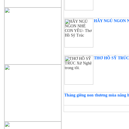
HÃY NGỦ NGON NH
THƠ HỒ SỸ TRÚC X
Tháng giêng non thương mùa nắng 