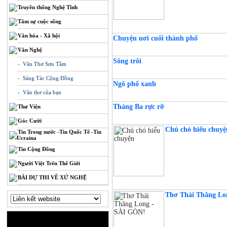
Truyền thống Nghệ Tĩnh
Tâm sự cuộc sống
Văn hóa - Xã hội
Chuyện nơi cuối thành phố
Văn Nghệ
Sông trôi
- Văn Thơ Sưu Tầm
- Sáng Tác Cộng Đồng
Ngõ phố xanh
- Văn thơ của bạn
Tháng Ba rực rỡ
Thư Viện
Góc Cười
Chú chó hiểu chuyệ
Tin Trong nước -Tin Quốc Tế -Tin
Ucraina
Tin Cộng Đồng
Người Việt Trên Thế Giới
BÀI DỰ THI VỀ XỨ NGHỆ
Thơ Thái Thăng Lo