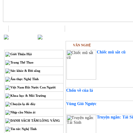
Trang chủ
Liên hệ
VĂN NGHỆ
THÔNG TIN
Chiếc mũ sắt cũ
Giới Thiệu Hội
Trang Thể Thao
Sức khỏe & Đời sống
Ẩm thực Nghệ Tĩnh
Việt Nam Đất Nước Con Người
Chốn về của lá
Khoa học & Môi Trường
Vùng Gió Ngược
Chuyện lạ đó đây
Nhịp cầu Nhân ái
Truyện ngắn: Tái S
DANH SÁCH TẤM LÒNG VÀNG
Tin tức Nghệ Tĩnh