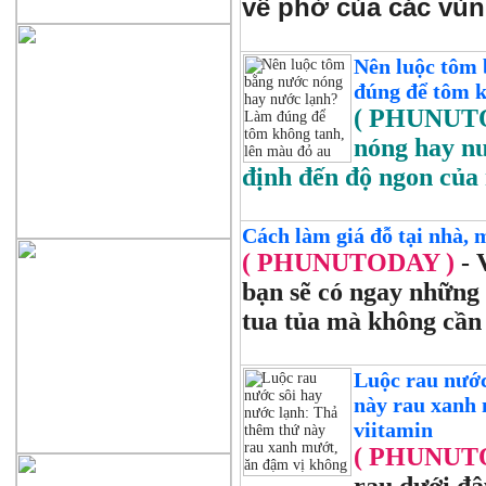
về phở của các vùn
Nên luộc tôm
đúng để tôm k
( PHUNUT
nóng hay nư
định đến độ ngon của
Cách làm giá đỗ tại nhà, 
( PHUNUTODAY )
- 
bạn sẽ có ngay những
tua tủa mà không cần 
Luộc rau nước
này rau xanh 
viitamin
( PHUNUT