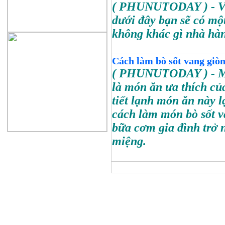
( PHUNUTODAY )
- V
dưới đây bạn sẽ có m
không khác gì nhà hàn
Cách làm bò sốt vang giò
( PHUNUTODAY )
- M
là món ăn ưa thích của
tiết lạnh món ăn này l
cách làm món bò sốt 
bữa cơm gia đình trở 
miệng.
Ngư