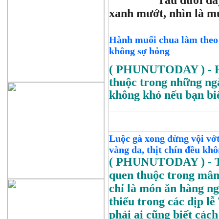
rau dưới đâ
xanh mướt, nhìn là m
Hành muối chua làm theo 
không sợ hỏng
( PHUNUTODAY )
- 
thuộc trong những ng
không khó nếu bạn biế
Luộc gà xong đừng vội vớt
vàng da, thịt chín đều kh
( PHUNUTODAY )
- 
quen thuộc trong mâm
chỉ là món ăn hàng n
thiếu trong các dịp lễ
phải ai cũng biết các