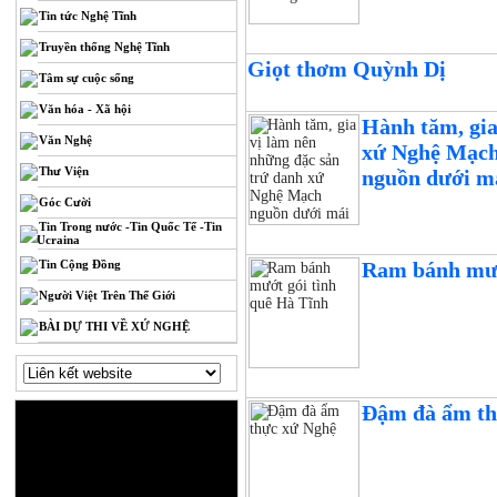
Tin tức Nghệ Tĩnh
Truyền thống Nghệ Tĩnh
Giọt thơm Quỳnh Dị
Tâm sự cuộc sống
Văn hóa - Xã hội
Hành tăm, gia
Văn Nghệ
xứ Nghệ Mạch
Thư Viện
nguồn dưới má
Góc Cười
Tin Trong nước -Tin Quốc Tế -Tin
Ucraina
Tin Cộng Đồng
Ram bánh mướ
Người Việt Trên Thế Giới
BÀI DỰ THI VỀ XỨ NGHỆ
Đậm đà ẩm th