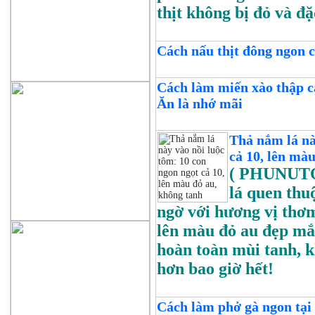
thịt không bị đỏ và đặc
Cách nấu thịt đông ngon c
Cách làm miến xào thập c
Ăn là nhớ mãi
Thả nắm lá nà
cả 10, lên mà
( PHUNUT
lá quen thu
ngờ với hương vị thơm
lên màu đỏ au đẹp mắt
hoàn toàn mùi tanh, 
hơn bao giờ hết!
Cách làm phở gà ngon tại