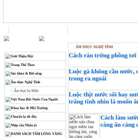
Trang chủ
Liên hệ
ẨM THỰC NGHỆ TĨNH
THÔNG TIN
Cách rán trứng phồng tơi
Giới Thiệu Hội
Trang Thể Thao
Luộc gà không cần nước, c
Sức khỏe & Đời sống
trong ra ngoài
Ẩm thực Nghệ Tĩnh
- Ẩm thực ba Miền
Luộc thịt nước sôi hay nư
Việt Nam Đất Nước Con Người
trắng tinh nhìn là muốn ă
Khoa học & Môi Trường
Cách làm sườn
Chuyện lạ đó đây
càng ăn càng 
Nhịp cầu Nhân ái
DANH SÁCH TẤM LÒNG VÀNG