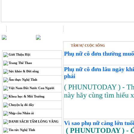
Trang chủ
Liên hệ
TÂM SỰ CUỘC SỐNG
THÔNG TIN
Phụ nữ cô đơn thường muốn
Giới Thiệu Hội
Trang Thể Thao
Phụ nữ cô đơn lâu ngày kh
Sức khỏe & Đời sống
phải
Ẩm thực Nghệ Tĩnh
( PHUNUTODAY )
- T
Việt Nam Đất Nước Con Người
này hãy cùng tìm hiểu x
Khoa học & Môi Trường
Chuyện lạ đó đây
Nhịp cầu Nhân ái
DANH SÁCH TẤM LÒNG VÀNG
Vì sao phụ nữ càng lớn tuổ
( PHUNUTODAY )
- 
Tin tức Nghệ Tĩnh