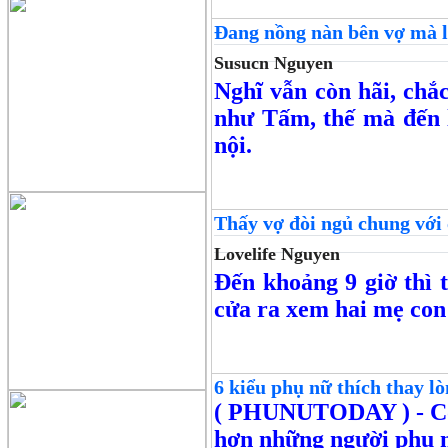
Đang nồng nàn bên vợ mà lỡ 
Susucn Nguyen
Nghĩ vẫn còn hãi, chắc
như Tấm, thế mà đến l
nội.
Thấy vợ đòi ngủ chung với c
Lovelife Nguyen
Đến khoảng 9 giờ thì 
cửa ra xem hai mẹ con 
6 kiểu phụ nữ thích thay lò
( PHUNUTODAY )
- C
hơn những người phụ nữ