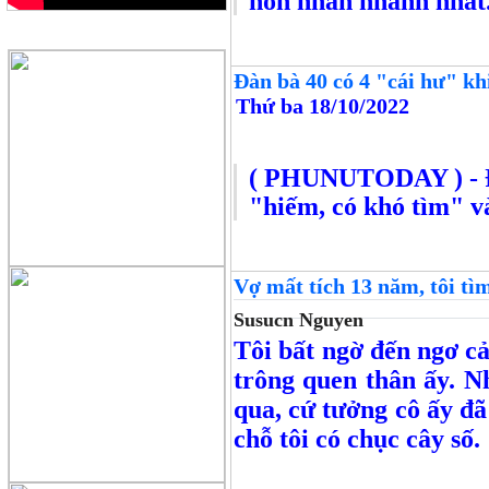
hôn nhân nhanh nhất. 
QUẢNG CÁO
Đàn bà 40 có 4 "cái hư" kh
Thứ ba 18/10/2022
( PHUNUTODAY )
- 
"hiếm, có khó tìm" và
Vợ mất tích 13 năm, tôi tì
Susucn Nguyen
Tôi bất ngờ đến ngơ c
trông quen thân ấy. N
qua, cứ tưởng cô ấy đã
chỗ tôi có chục cây số.