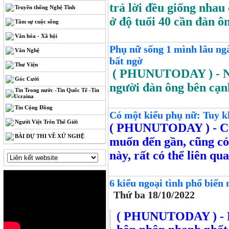
trả lời đều giống nhau
Truyền thống Nghệ Tĩnh
ở độ tuổi 40 cần đàn ô
Tâm sự cuộc sống
Văn hóa - Xã hội
Phụ nữ sống 1 mình lâu ngà
Văn Nghệ
bất ngờ
Thư Viện
( PHUNUTODAY )
- 
Góc Cười
người đàn ông bên cạ
Tin Trong nước -Tin Quốc Tế -Tin
Ucraina
Tin Cộng Đồng
Có một kiểu phụ nữ: Tuy kh
Người Việt Trên Thế Giới
( PHUNUTODAY )
- C
BÀI DỰ THI VỀ XỨ NGHỆ
muốn đến gần, cũng có 
này, rất có thể liên qu
6 kiểu ngoại tình phổ biến
Thứ ba 18/10/2022
( PHUNUTODAY )
- 