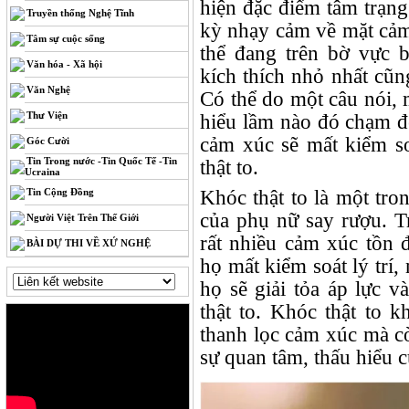
hiện đặc điểm tâm trạng
Truyền thống Nghệ Tĩnh
kỳ nhạy cảm về mặt cảm 
Tâm sự cuộc sống
thể đang trên bờ vực 
Văn hóa - Xã hội
kích thích nhỏ nhất cũn
Văn Nghệ
Có thể do một câu nói, 
Thư Viện
hiểu lầm nào đó chạm đ
cảm xúc sẽ mất kiểm so
Góc Cười
Tin Trong nước -Tin Quốc Tế -Tin
thật to.
Ucraina
Tin Cộng Đồng
Khóc thật to là một tro
của phụ nữ say rượu. Tr
Người Việt Trên Thế Giới
rất nhiều cảm xúc tồn 
BÀI DỰ THI VỀ XỨ NGHỆ
họ mất kiểm soát lý trí
họ sẽ giải tỏa áp lực 
thật to. Khóc thật to 
thanh lọc cảm xúc mà c
sự quan tâm, thấu hiểu 