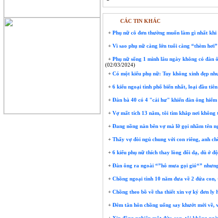
CÁC TIN KHÁC
+
Phụ nữ cô đơn thường muốn làm gì nhất khi
+
Vì sao phụ nữ càng lớn tuổi càng “thèm hơi”
+
Phụ nữ sống 1 mình lâu ngày không có đàn ô
(02/03/2024)
+
Có một kiểu phụ nữ: Tuy không xinh đẹp nhưn
+
6 kiểu ngoại tình phổ biến nhất, loại đầu ti
+
Đàn bà 40 có 4 "cái hư" khiến đàn ông hiếm a
+
Vợ mất tích 13 năm, tôi tìm khắp nơi không t
+
Đang nồng nàn bên vợ mà lỡ gọi nhầm tên ngư‌ờ
+
Thấy vợ đòi ngủ chung với con riêng, anh chồ
+
6 kiểu phụ nữ thích thay lòng đổi dạ, dù ở độ
+
Đàn ông ra ngoài “”hô mưa gọi gió“” nhưng
+
Chồng ngoại tình 10 năm đưa về 2 đứa con, tô
+
Chồng theo bồ về tha thiết xin vợ ký đơn ly 
+
Đêm tân hôn chồng uống say khướt mới về, vừ