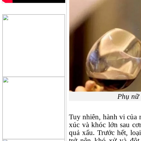
QUẢNG CÁO
Phụ nữ 
Tuy nhiên, hành vi của
xúc và khóc lớn sau cơ
quả xấu. Trước hết, lo
trở nên khó xử và đột 