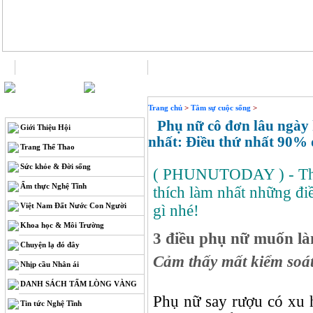
Trang chủ
Liên hệ
THÔNG TIN
Trang chủ
>
Tâm sự cuộc sống
>
Phụ nữ cô đơn lâu ngày 
Giới Thiệu Hội
nhất: Điều thứ nhất 90% 
Trang Thể Thao
Sức khỏe & Đời sống
( PHUNUTODAY )
- T
Ẩm thực Nghệ Tĩnh
thích làm nhất những đi
Việt Nam Đất Nước Con Người
gì nhé!
Khoa học & Môi Trường
3 điều phụ nữ muốn làm
Chuyện lạ đó đây
Cảm thấy mất kiểm soát
Nhịp cầu Nhân ái
DANH SÁCH TẤM LÒNG VÀNG
Phụ nữ say rượu có xu 
Tin tức Nghệ Tĩnh