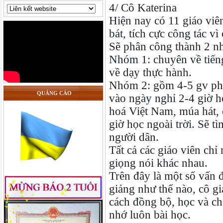
4/ Cô Katerina
Hiện nay có 11 giáo viê
bát, tích cực công tác v
Sẽ phân công thành 2 n
Nhóm 1: chuyên về tiến
về dạy thực hành.
Nhóm 2: gồm 4-5 gv phụ
QUẢNG CÁO
vào ngày nghỉ 2-4 giờ h
hoá Việt Nam, múa hát, c
giờ học ngoài trời. Sẽ t
người dân.
Tất cả các giáo viên chỉ
giọng nói khác nhau.
Trên đây là một số vấn 
giảng như thế nào, cô g
cách đồng bộ, học và chơ
nhớ luôn bài học.