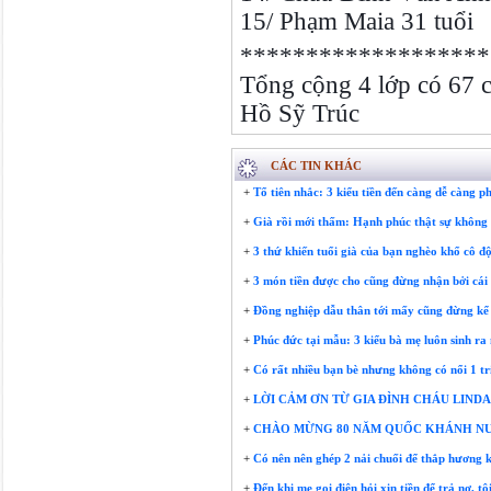
15/ Phạm Maia 31 tuổi
*******************
Tổng cộng 4 lớp có 67 
Hồ Sỹ Trúc
CÁC TIN KHÁC
+
Tổ tiên nhắc: 3 kiểu tiền đến càng dễ càng ph
+
Già rồi mới thấm: Hạnh phúc thật sự không p
+
3 thứ khiến tuổi già của bạn nghèo khổ cô độ
+
3 món tiền được cho cũng đừng nhận bởi cái 
+
Đồng nghiệp dẫu thân tới mấy cũng đừng kể 
+
Phúc đức tại mẫu: 3 kiểu bà mẹ luôn sinh ra
+
Có rất nhiều bạn bè nhưng không có nổi 1 tri
+
LỜI CẢM ƠN TỪ GIA ĐÌNH CHÁU LINDA
+
CHÀO MỪNG 80 NĂM QUỐC KHÁNH NƯỚC 
+
Có nên nên ghép 2 nải chuối để thắp hương 
+
Đến khi mẹ gọi điện hỏi xin tiền để trả nợ, 