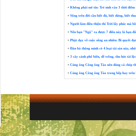
+
Không phải mê tín: Trẻ sinh vào 3 thời điể
+
Sống trên đời cần biết đủ, biết dừng, biết th
+
Người làm điều thiện thì Trời lấy phúc mà bồi
+
Nếu bạn "Ngộ" ra được 7 điều này là bạn đã
+
Phật dạy về cuộc sống an nhiên: Bí quyết đạ
+
Đàn bà thông minh có 4 loại tài sản này, nh
+
3 cây cảnh phổ biến, dễ trồng, thu hút tài l
+
Cúng ông Công ông Táo nên dùng cá chép th
+
Cúng ông Công ông Táo trong bếp hay trên b