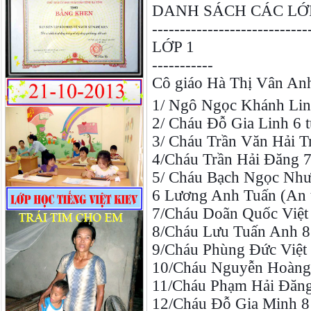
DANH SÁCH CÁC LỚ
----------------------------
LỚP 1
-----------
Cô giáo Hà Thị Vân Anh
1/ Ngô Ngọc Khánh Linh
2/ Cháu Đỗ Gia Linh 6 t
3/ Cháu Trần Văn Hải Tr
4/Cháu Trần Hải Đăng 7 
5/ Cháu Bạch Ngọc Như 
6 Lương Anh Tuấn (An t
7/Cháu Doãn Quốc Việt 
8/Cháu Lưu Tuấn Anh 8 
9/Cháu Phùng Đức Việt 8
10/Cháu Nguyễn Hoàng H
11/Cháu Phạm Hải Đăng 
12/Cháu Đỗ Gia Minh 8 