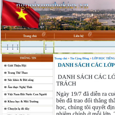
Trang chủ
Liên hệ
THÔNG TIN
Trang chủ
>
Tin Cộng Đồng
>
LỚP HỌC TIẾNG 
DANH SÁCH CÁC LỚP 
Giới Thiệu Hội
Trang Thể Thao
DANH SÁCH CÁC LỚ
Sức khỏe & Đời sống
TRÁCH
Ẩm thực Nghệ Tĩnh
Ngày 19/7 đã diễn ra cu
Việt Nam Đất Nước Con Người
bên đã trao đổi thẳng t
Khoa học & Môi Trường
học, chúng tôi quyết địn
Chuyện lạ đó đây
nhiệm chính ở mỗi lớp. T