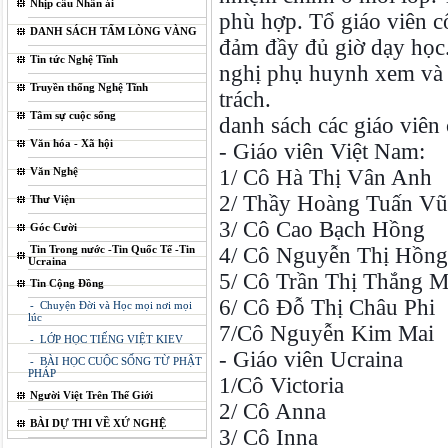
Nhịp cầu Nhân ái
phù hợp. Tổ giáo viên c
DANH SÁCH TẤM LÒNG VÀNG
đảm đầy đủ giờ dạy học.
Tin tức Nghệ Tĩnh
nghị phụ huynh xem và b
Truyền thống Nghệ Tĩnh
trách.
Tâm sự cuộc sống
danh sách các giáo viên
Văn hóa - Xã hội
- Giáo viên Việt Nam:
Văn Nghệ
1/ Cô Hà Thị Vân Anh
2/ Thầy Hoàng Tuấn Vũ
Thư Viện
3/ Cô Cao Bạch Hồng
Góc Cười
Tin Trong nước -Tin Quốc Tế -Tin
4/ Cô Nguyễn Thị Hồn
Ucraina
5/ Cô Trần Thị Thắng 
Tin Cộng Đồng
6/ Cô Đỗ Thị Châu Phi
- Chuyện Đời và Học mọi nơi mọi
lúc
7/Cô Nguyễn Kim Mai
- LỚP HỌC TIẾNG VIỆT KIEV
- Giáo viên Ucraina
- BÀI HỌC CUỘC SỐNG TỪ PHẬT
PHÁP
1/Cô Victoria
Người Việt Trên Thế Giới
2/ Cô Anna
BÀI DỰ THI VỀ XỨ NGHỆ
3/ Cô Inna