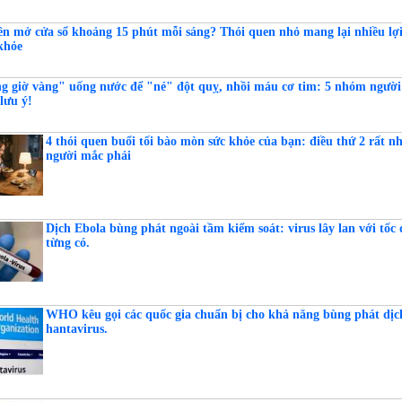
ên mở cửa sổ khoảng 15 phút mỗi sáng? Thói quen nhỏ mang lại nhiều lợi
khỏe
g giờ vàng" uống nước để "né" đột quỵ, nhồi máu cơ tim: 5 nhóm người
 lưu ý!
4 thói quen buổi tối bào mòn sức khỏe của bạn: điều thứ 2 rất n
người mắc phải
Dịch Ebola bùng phát ngoài tầm kiểm soát: virus lây lan với tốc
từng có.
WHO kêu gọi các quốc gia chuẩn bị cho khả năng bùng phát dịc
hantavirus.