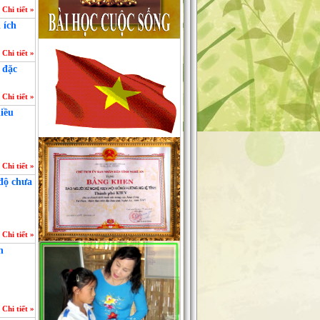
Chi tiết »
 ích
Chi tiết »
 đặc
Chi tiết »
hiều
Chi tiết »
 độ chưa
Chi tiết »
h
Chi tiết »