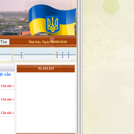
Thứ bẩy, Ngày 08/08/2026
Kính thưa quý độc giả
PLAYLIST
Website nguoixunghekiev.vn
ệt vẫn
hoạt động chính thức từ tháng
Chi tiết »
10/2012. và phi lợi nhuận.
Trang tin đăng tải tin tức
Chi tiết »
của cộng đồng người Việt tại
Kiev
Chi tiết »
và toàn Ucraina, đồng thời lấy
tin