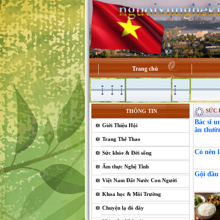
Trang chủ
SỨC 
THÔNG TIN
Bác sĩ u
Giới Thiệu Hội
ăn thườ
Trang Thể Thao
Có nên l
Sức khỏe & Đời sống
Ẩm thực Nghệ Tĩnh
Gội đầu
Việt Nam Đất Nước Con Người
Khoa học & Môi Trường
Chuyện lạ đó đây