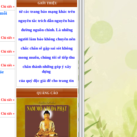
từ các trang báo mạng khác trên
GIỚI THIỆU
Chi tiết »
nguyên tắc trích dẫn nguyên bản
 mỗi
đường nguồn chính. Là những
người làm báo không chuyên nên
chắc chắn sẽ gặp sai sót không
Chi tiết »
mong muốn, chúng tôi sẽ tiếp thu
Chi tiết »
chân thành những góp ý xây
dựng
Chi tiết »
của quý độc giả để cho trang tin
ỏe
ngày càng hoàn thiện hơn, xin
gửi
QUẢNG CÁO
về mục liên hệ trên mặt báo .
Chi tiết »
Chi tiết »