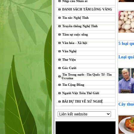
Nhịp cầu Nhân ái
DANH SÁCH TẤM LÒNG VÀNG
Tin tức Nghệ Tĩnh
Truyền thống Nghệ Tĩnh
Tâm sự cuộc sống
Văn hóa - Xã hội
5 loại q
Văn Nghệ
Loại quả
Thư Viện
Góc Cười
Tin Trong nước -Tin Quốc Tế -Tin
Ucraina
Tin Cộng Đồng
Người Việt Trên Thế Giới
BÀI DỰ THI VỀ XỨ NGHỆ
Cây thuố