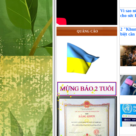
Vì sao n
cho sức 
2 "Khun
QUẢNG CÁO
biệt cần