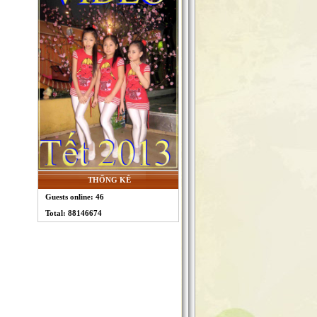
THỐNG KÊ
Guests online: 46
Total: 88146674