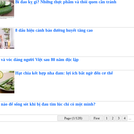
Bí đao kỵ gì? Những thực phẩm và thói quen cần tránh
8 dấu hiệu cảnh báo đường huyết tăng cao
 và vóc dáng người Việt sau 80 năm độc lập
Hạt chia kết hợp nha đam: lợi ích bất ngờ đến cơ thể
nào để sống sót khi bị đau tim lúc chỉ có một mình?
Page (1/128)
First
1
2
3
4
...