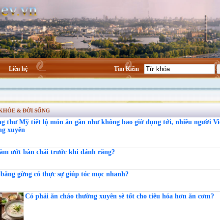
Liên hệ
Tìm Kiếm
KHỎE & ĐỜI SỐNG
ng thư Mỹ tiết lộ món ăn gần như không bao giờ đụng tới, nhiều người Vi
ng xuyên
àm ướt bàn chải trước khi đánh răng?
 bằng gừng có thực sự giúp tóc mọc nhanh?
Có phải ăn cháo thường xuyên sẽ tốt cho tiêu hóa hơn ăn cơm?