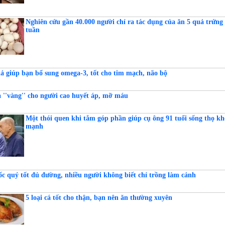
Nghiên cứu gần 40.000 người chỉ ra tác dụng của ăn 5 quả trứng
tuần
uả giúp bạn bổ sung omega-3, tốt cho tim mạch, não bộ
 ''vàng'' cho người cao huyết áp, mỡ máu
Một thói quen khi tắm góp phần giúp cụ ông 91 tuổi sống thọ kh
mạnh
c quý tốt đủ đường, nhiều người không biết chỉ trồng làm cảnh
5 loại cá tốt cho thận, bạn nên ăn thường xuyên