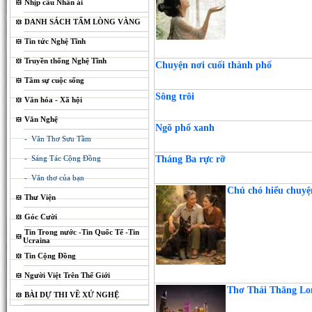
Nhịp cầu Nhân ái
DANH SÁCH TẤM LÒNG VÀNG
Tin tức Nghệ Tĩnh
Truyền thống Nghệ Tĩnh
Chuyện nơi cuối thành phố
Tâm sự cuộc sống
Sông trôi
Văn hóa - Xã hội
Văn Nghệ
Ngõ phố xanh
- Văn Thơ Sưu Tầm
- Sáng Tác Cộng Đồng
Tháng Ba rực rỡ
- Văn thơ của bạn
Chú chó hiểu chuyệ
Thư Viện
Góc Cười
Tin Trong nước -Tin Quốc Tế -Tin
Ucraina
Tin Cộng Đồng
Người Việt Trên Thế Giới
Thơ Thái Thăng Lo
BÀI DỰ THI VỀ XỨ NGHỆ