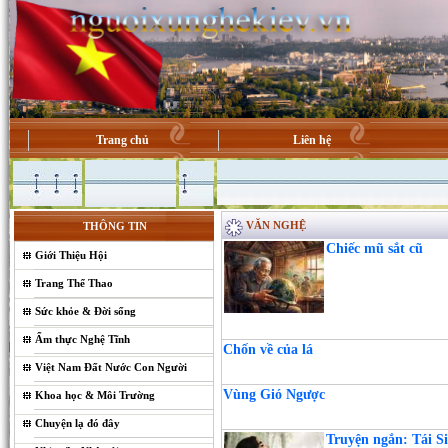
Trang chủ
Liên hệ
VĂN NGHỆ
THÔNG TIN
Chiếc mũ sắt cũ
Giới Thiệu Hội
Trang Thể Thao
Sức khỏe & Đời sống
Ẩm thực Nghệ Tĩnh
Chốn về của lá
Việt Nam Đất Nước Con Người
Vùng Gió Ngược
Khoa học & Môi Trường
Chuyện lạ đó đây
Truyện ngắn: Tái S