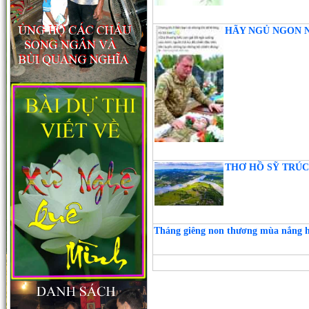
HÃY NGỦ NGON NH
THƠ HỒ SỸ TRÚC X
Tháng giêng non thương mùa nắng 