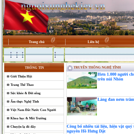
Trang chủ
Liên hệ
TRUYỀN THỐNG NGHỆ TĨNH
THÔNG TIN
Hơn 1.000 người c
Giới Thiệu Hội
trên núi Nhón
Trang Thể Thao
Sức khỏe & Đời sống
Làng đan nơm trăm 
Ẩm thực Nghệ Tĩnh
Việt Nam Đất Nước Con Người
Khoa học & Môi Trường
Công bố nhiều tài liệu, hiện vật quý
Chuyện lạ đó đây
nguyên Hồ Hưng Dật