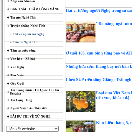
Nhịp cầu Nhân ái
DANH SÁCH TẤM LÒNG VÀNG
Hai vị tướng người Nghệ trong sử s
Tin tức Nghệ Tĩnh
''Đo nắng, ngả tươn
Truyền thống Nghệ Tĩnh
- Đất và người Xứ Nghệ
- Dân ca Nghệ Tĩnh
Tâm sự cuộc sống
Ở tuổi 103, cựu binh từng bảo vệ AT
Văn hóa - Xã hội
Những bữa cơm tháng bảy nơi bản l
Văn Nghệ
Thư Viện
Chèo SUP trên sông Giăng: Trải ngh
Góc Cười
Tin Trong nước -Tin Quốc Tế -Tin
Loại quả Việt Nam l
Ucraina
tiến vua, khách đặ
Tin Cộng Đồng
Người Việt Trên Thế Giới
BÀI DỰ THI VỀ XỨ NGHỆ
Kim Liên tháng 5, n