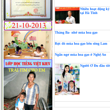
Nhiều hoạt động kỷ
tại Hà Tĩnh
Tháng Ba- nhớ mùa hoa gạo
Rực đỏ mùa hoa gạo bên sông Lam
Ngẩn ngơ mùa hoa gạo ở Nghệ An
Người Ơ Đu đầu tiê