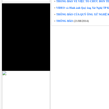
+
THÔNG BÁO VỀ VIỆC TỔ CHỨC ĐÓN TẾ
+
VIDEO và Hình ảnh Quý ông Xứ Nghệ TP Ki
+
THÔNG BÁO CỦA QUÝ ÔNG XỨ NGHỆ KI
+
THÔNG BÁO
(21/08/2014)