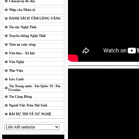
Chuyện lạ đó đây
Nhịp cầu Nhân ái
DANH SÁCH TẤM LÒNG VÀNG
Tin tức Nghệ Tĩnh
Truyền thống Nghệ Tĩnh
Tâm sự cuộc sống
Văn hóa - Xã hội
Văn Nghệ
--------------------------------------
Thư Viện
Góc Cười
Tin Trong nước -Tin Quốc Tế -Tin
Ucraina
Tin Cộng Đồng
Người Việt Trên Thế Giới
BÀI DỰ THI VỀ XỨ NGHỆ