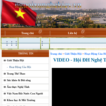
Trang chủ
Liên hệ
THÔNG TIN
Trang chủ
>
Giới Thiệu Hội
>
Hoạt Động Của Hộ
VIDEO - Hội ĐH Nghệ T
Giới Thiệu Hội
- Hoạt Động Của Hội
Trang Thể Thao
Sức khỏe & Đời sống
Ẩm thực Nghệ Tĩnh
Việt Nam Đất Nước Con Người
Khoa học & Môi Trường