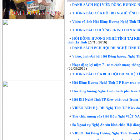
+
DANH SÁCH HỘI VIÊN ĐỒNG HƯƠNG N
+
THÔNG BÁO CỦA HỘI ĐH NGHỆ TĨNH T-
+
Video và ảnh Hội Đồng Hương Nghệ Tĩnh Th
+
THÔNG BÁO CHƯƠNG TRÌNH ĐÓN XUÂN 
+
HỘI ĐỒNG HƯƠNG NGHỆ TĨNH TẠI KIE
tỉnh Hà Tĩnh
(27/10/2016)
+
DANH SÁCH BCH HỘI ĐH NGHỆ TĨNH T-
+
Video, ảnh Đại hội Hội Đồng hương Nghệ Ti
+
Hoạt động kỷ niệm 71 năm cách mạng thán
(06/09/2016)
+
THÔNG BÁO CỦA BCH HỘI ĐH NGHỆ TĨ
+
Hội Đồng Hương Nghệ Tĩnh T-P Kiev trao 
+
Hội đồng hương Nghệ Tĩnh thành phố Kiev t
+
Hội ĐH Nghệ Tĩnh TP Kiev phát quà Trung 
+
VIDEO BCH Hội ĐH Nghệ Tĩnh T-P Kiev dân
+
Thư chúc mừng của Hội Hữu Nghị VIỆT NA
+
Sở Ngoại vụ Nghệ An xin kính chào Hội đồng
+
VIDEO Hội Đồng Hương Nghệ Tĩnh Thành Ph