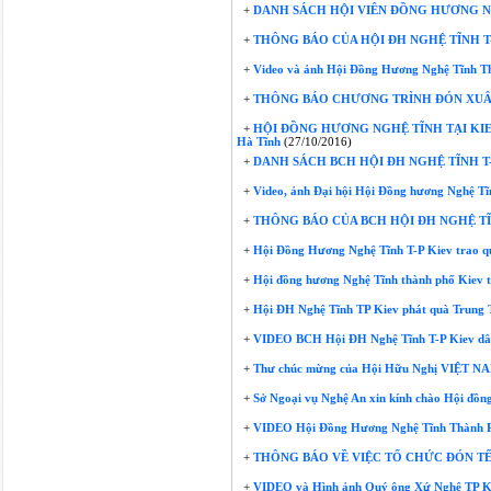
+
DANH SÁCH HỘI VIÊN ĐỒNG HƯƠNG N
+
THÔNG BÁO CỦA HỘI ĐH NGHỆ TĨNH T-
+
Video và ảnh Hội Đồng Hương Nghệ Tĩnh Th
+
THÔNG BÁO CHƯƠNG TRÌNH ĐÓN XUÂN 
+
HỘI ĐỒNG HƯƠNG NGHỆ TĨNH TẠI KIEV
Hà Tĩnh
(27/10/2016)
+
DANH SÁCH BCH HỘI ĐH NGHỆ TĨNH T-
+
Video, ảnh Đại hội Hội Đồng hương Nghệ Ti
+
THÔNG BÁO CỦA BCH HỘI ĐH NGHỆ TĨ
+
Hội Đồng Hương Nghệ Tĩnh T-P Kiev trao 
+
Hội đồng hương Nghệ Tĩnh thành phố Kiev t
+
Hội ĐH Nghệ Tĩnh TP Kiev phát quà Trung 
+
VIDEO BCH Hội ĐH Nghệ Tĩnh T-P Kiev dân
+
Thư chúc mừng của Hội Hữu Nghị VIỆT NA
+
Sở Ngoại vụ Nghệ An xin kính chào Hội đồng
+
VIDEO Hội Đồng Hương Nghệ Tĩnh Thành Ph
+
THÔNG BÁO VỀ VIỆC TỔ CHỨC ĐÓN TẾ
+
VIDEO và Hình ảnh Quý ông Xứ Nghệ TP Ki