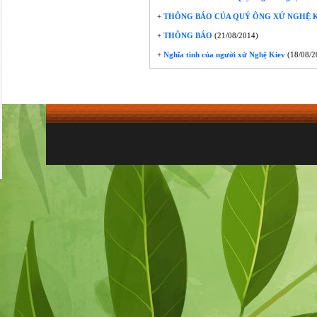
+
THÔNG BÁO CỦA QUÝ ÔNG XỨ NGHỆ KI
+
THÔNG BÁO
(21/08/2014)
+
Nghĩa tình của người xứ Nghệ Kiev
(18/08/2