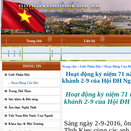
Trang chủ
Liên hệ
THÔNG TIN
Trang chủ
>
Giới Thiệu Hội
>
Hoạt Động Của Hộ
Hoạt động kỷ niệm 71 n
Giới Thiệu Hội
khánh 2-9 của Hội ĐH Ng
- Hoạt Động Của Hội
Trang Thể Thao
Hoạt động kỷ niệm 71
Sức khỏe & Đời sống
khánh 2-9 của Hội ĐH
Ẩm thực Nghệ Tĩnh
Việt Nam Đất Nước Con Người
Sáng ngày 2-9-2016, ôn
Khoa học & Môi Trường
Tĩnh Kiev cùng các anh 