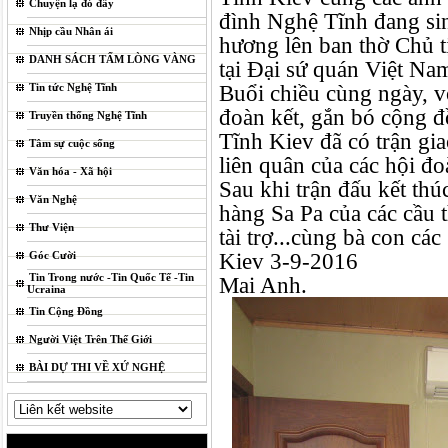
Chuyện lạ đó đây
đình Nghệ Tĩnh đang sin
Nhịp cầu Nhân ái
hương lên ban thờ Chủ t
DANH SÁCH TẤM LÒNG VÀNG
tại Đại sứ quán Việt Na
Buổi chiều cùng ngày, v
Tin tức Nghệ Tĩnh
đoàn kết, gắn bó cộng 
Truyền thống Nghệ Tĩnh
Tĩnh Kiev đã có trận gi
Tâm sự cuộc sống
liên quân của các hội đo
Văn hóa - Xã hội
Sau khi trận đấu kết thú
Văn Nghệ
hàng Sa Pa của các cầu t
Thư Viện
tài trợ...cùng bà con c
Kiev 3-9-2016
Góc Cười
Tin Trong nước -Tin Quốc Tế -Tin
Mai Anh.
Ucraina
Tin Cộng Đồng
Người Việt Trên Thế Giới
BÀI DỰ THI VỀ XỨ NGHỆ