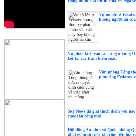
Đồng minh của Putin chia rẽ: Nga sẽ
Vụ nổ lớn ở Yekate
không người lái củ
QUẢNG CÁO
Vụ pháo kích vào các cảng ở vùng Ode
kẹt tại các trạm kiểm soát.
Văn phòng Tổng thố
phục ông Fedorov v
Sky News đã giải thích điểm yếu nào
cuộc tấn công mới.
Hội đồng An ninh và Quốc phòng Quố
phải giảm số cuộc tấn công tên lửa v