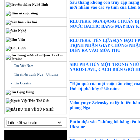
Sáu tháng không còn truy cập mạng S
Truyền thống Nghệ Tĩnh
mới nhằm vào các vệ tinh của Elon
Tâm sự cuộc sống
REUTERS: NGA ĐANG CHUẨN B
Văn hóa - Xã hội
NƯỚC BALTIC BẰNG MÁY BAY K
Văn Nghệ
Thư Viện
REUTERS: TÊN LỬA ĐẠN ĐẠO F
TRÌNH NHẬN GIẤY CHỨNG NHẬN
Góc Cười
DIỄN RA VÀO MÙA THU
Tin Trong nước -Tin Quốc Tế -Tin
Ucraina
SBU PHÁ HỦY MỘT TRONG NHỮ
- Tin Việt Nam
YAROSLAVL, CÁCH BIÊN GIỚI H
- Tin chiến tranh Nga - Ukraina
- Tin Ucraina
"Hậu quả của một cuộc tấn công của
Đức bị phá hủy ở Ukraine
Tin Cộng Đồng
Người Việt Trên Thế Giới
Volodymyr Zelensky ra lệnh tiến hà
phòng Nga
BÀI DỰ THI VỀ XỨ NGHỆ
Putin dựa vào "khủng bố bằng tên l
Ukraine