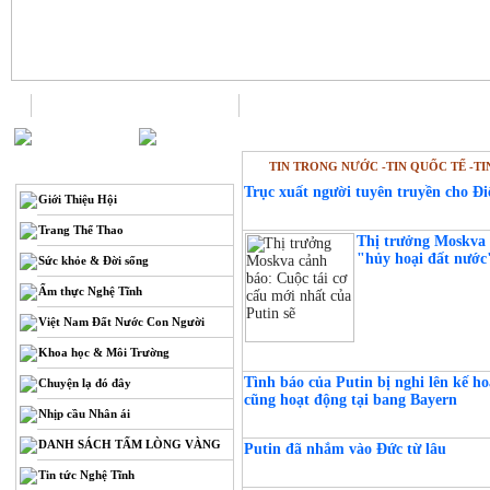
Trang chủ
Liên hệ
TIN TRONG NƯỚC -TIN QUỐC TẾ -T
THÔNG TIN
Trục xuất người tuyên truyền cho Đ
Giới Thiệu Hội
Trang Thể Thao
Thị trưởng Moskva 
"hủy hoại đất nước
Sức khỏe & Đời sống
Ẩm thực Nghệ Tĩnh
Việt Nam Đất Nước Con Người
Khoa học & Môi Trường
Tình báo của Putin bị nghi lên kế h
Chuyện lạ đó đây
cũng hoạt động tại bang Bayern
Nhịp cầu Nhân ái
DANH SÁCH TẤM LÒNG VÀNG
Putin đã nhắm vào Đức từ lâu
Tin tức Nghệ Tĩnh