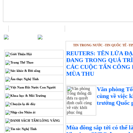
Trang chủ
Liên hệ
TIN TRONG NƯỚC -TIN QUỐC TẾ -TI
THÔNG TIN
REUTERS: TÊN LỬA ĐẠ
Giới Thiệu Hội
ĐANG TRONG QUÁ TRÌ
Trang Thể Thao
CÁC CUỘC TẤN CÔNG 
Sức khỏe & Đời sống
MÙA THU
Ẩm thực Nghệ Tĩnh
Việt Nam Đất Nước Con Người
Văn phòng Tổn
cùng về việc 
Khoa học & Môi Trường
trưởng Quốc 
Chuyện lạ đó đây
Nhịp cầu Nhân ái
DANH SÁCH TẤM LÒNG VÀNG
Mùa đông sắp tới có thể l
Tin tức Nghệ Tĩnh