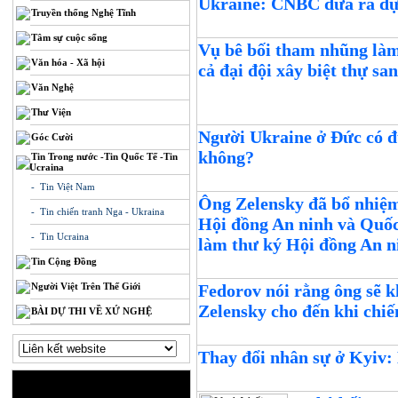
Ukraine: CNBC đưa ra dự
Truyền thống Nghệ Tĩnh
Tâm sự cuộc sống
Vụ bê bối tham nhũng làm
Văn hóa - Xã hội
cả đại đội xây biệt thự sa
Văn Nghệ
Thư Viện
Người Ukraine ở Đức có đ
Góc Cười
không?
Tin Trong nước -Tin Quốc Tế -Tin
Ucraina
- Tin Việt Nam
Ông Zelensky đã bổ nhiệ
- Tin chiến tranh Nga - Ukraina
Hội đồng An ninh và Quố
- Tin Ucraina
làm thư ký Hội đồng An n
Tin Cộng Đồng
Người Việt Trên Thế Giới
Fedorov nói rằng ông sẽ k
Zelensky cho đến khi chiế
BÀI DỰ THI VỀ XỨ NGHỆ
Thay đổi nhân sự ở Kyiv: