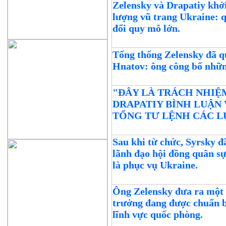
Zelensky và Drapatiy khởi
lượng vũ trang Ukraine: 
đổi quy mô lớn.
Tổng thống Zelensky đã qu
Hnatov: ông công bố nhữn
"ĐÂY LÀ TRÁCH NHIỆ
DRAPATIY BÌNH LUẬN
TỔNG TƯ LỆNH CÁC 
Sau khi từ chức, Syrsky đ
lãnh đạo hội đồng quân s
là phục vụ Ukraine.
Ông Zelensky đưa ra một 
trưởng đang được chuẩn b
lĩnh vực quốc phòng.