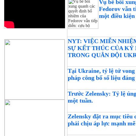
Vụ bê bối xun
Fedorov vẫn t
một điều kiện
QUẢNG CÁO
NYT: VIỆC MIỄN NHI
SỰ KẾT THÚC CỦA KỶ
TRONG QUÂN ĐỘI UK
Tại Ukraine, tỷ lệ tử vong
pháp công bố số liệu đán
Trước Zelensky: Tỷ lệ ủn
một tuần.
Zelensky đặt ra mục tiêu
phải chịu áp lực mạnh mẽ