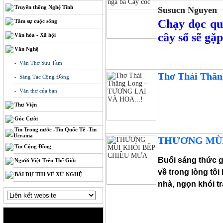
Truyền thống Nghệ Tĩnh
Susucn Nguyen
Chạy dọc qu
Tâm sự cuộc sống
cây số sẽ gặ
Văn hóa - Xã hội
Văn Nghệ
- Văn Thơ Sưu Tầm
Thơ Thái Thă
- Sáng Tác Cộng Đồng
- Văn thơ của bạn
Thư Viện
Góc Cười
Tin Trong nước -Tin Quốc Tế -Tin
Ucraina
THƯƠNG MÙI
Tin Cộng Đồng
Buổi sáng thức g
Người Việt Trên Thế Giới
về trong lòng tô
BÀI DỰ THI VỀ XỨ NGHỆ
nhà, ngọn khói t