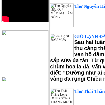
Thơ Nguyễn 
QUẢNG CÁO
GIÓ LẠNH Đ
Sau hai tuần
thu càng th
ven hồ đầm 
sắp sửa úa tàn. Từ q
chùm hoa la đà, vấn 
diết: “Dường như ai 
vàng đã rụng/ Chiều 
Thơ Thái Th