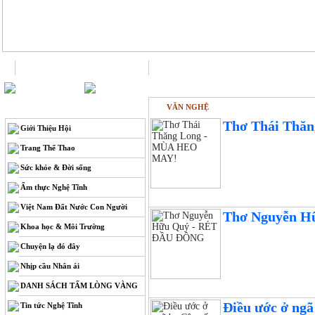
Trang chủ
Liên hệ
VĂN NGHỆ
THÔNG TIN
Thơ Thái Thă
Giới Thiệu Hội
Trang Thể Thao
Sức khỏe & Đời sống
Ẩm thực Nghệ Tĩnh
Việt Nam Đất Nước Con Người
Thơ Nguyễn H
Khoa học & Môi Trường
Chuyện lạ đó đây
Nhịp cầu Nhân ái
DANH SÁCH TẤM LÒNG VÀNG
Điều ước ở ngã
Tin tức Nghệ Tĩnh