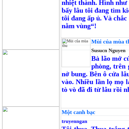
nhiệt thành. Hình như 
bấy lâu tôi đang tìm k
tôi đang ấp ủ. Và chắc 
nằm vùng“!
Mùi của mùa t
Susucn Nguyen
Bà lão mở cử
phòng, trên
nở bung. Bên ô cửa lâ
vào. Nhiều lần lọ mọ l
tò vò đã đi từ lâu rồi 
Một canh bạc
truyenngan