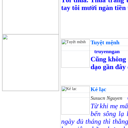
Tôi thua. Thua trắng 
tay tôi mười ngàn tiền
Tuyệt mệnh
truyenngan
Cũng không t
dạo gần đây
Kẻ lạc
Susucn Nguyen
Từ khi mẹ mất
bến sông lạ 
ngày đủ tháng thì thằn