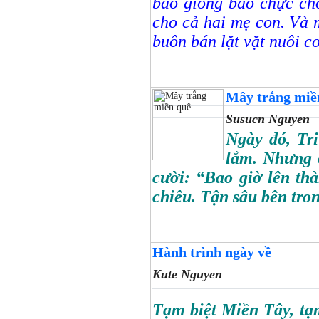
bao giông bão chực ch
cho cả hai mẹ con. Và 
buôn bán lặt vặt nuôi c
Mây trắng miề
Susucn Nguyen
Ngày đó, Tri
lắm. Nhưng ở
cười: “Bao giờ lên thà
chiêu. Tận sâu bên tro
Hành trình ngày về
Kute Nguyen
Tạm biệt Miền Tây, tạ