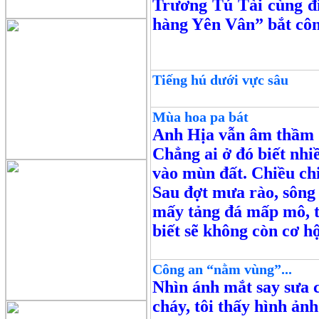
Trương Tú Tài cùng đi
hàng Yên Vân” bắt côn
Tiếng hú dưới vực sâu
Mùa hoa pa bát
Anh Hịa vẫn âm thầm đ
Chẳng ai ở đó biết nhiề
vào mùn đất. Chiều chi
Sau đợt mưa rào, sông
mấy tảng đá mấp mô, tr
biết sẽ không còn cơ hộ
Công an “nằm vùng”...
Nhìn ánh mắt say sưa c
cháy, tôi thấy hình ản