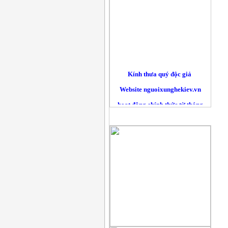
Kính thưa quý độc giả
Website nguoixunghekiev.vn
hoạt động chính thức từ tháng
10/2012. và phi lợi nhuận.
QUẢNG CÁO
Trang tin đăng tải tin tức
của cộng đồng người Việt tại
Kiev
và toàn Ucraina, đồng thời lấy
tin
từ các trang báo mạng khác trên
nguyên tắc trích dẫn nguyên bản
đường nguồn chính. Là những