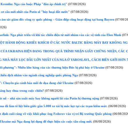
 Kremlin: Nga cáo buộc Pháp "đàn áp chính trị"
(07/08/2026)
cơ cấu mới nhất của Putin sẽ "hủy hoại đất nước"
(07/08/2026)
h ám sát giám đốc công ty quốc phòng – Gián điệp cũng hoạt động tại bang Bayern
(07/08/2
2026)
link: Nga phát triển vũ khí tác chiến điện tử mới nhằm vào các vệ tinh của Elon Musk
(07/
ỘT HÀNH ĐỘNG KHIÊU KHÍCH Ở CÁC NƯỚC BALTIC BẰNG MÁY BAY KHÔNG NGƯỜ
7 CỦA UKRAINA HIỆN ĐANG TRONG QUÁ TRÌNH NHẬN GIẤY CHỨNG NHẬN, CÁC 
NHÀ MÁY LỌC DẦU LỚN NHẤT CỦA NGA Ở YAROSLAVL, CÁCH BIÊN GIỚI HƠN 
ối phương": Nhiều kho hàng của các thương hiệu Đức bị phá hủy ở Ukraine
(07/08/2026)
 chiến dịch nhằm vào ngành công nghiệp quốc phòng Nga
(07/08/2026)
": Chuyên gia cảnh báo mối đe dọa đang chờ Ukraine
(07/08/2026)
hắng hay thua trong cuộc chiến?
(07/08/2026)
t nổ – nhà sản xuất máy bay không người lái của Putin bị thương nặng
(07/08/2026)
 đã làm tê liệt biên giới: gần 5.000 xe tải bị mắc kẹt tại các trạm kiểm soát.
(06/08/2026)
định cuối cùng về việc khôi phục ông Fedorov vào vị trí Bộ trưởng Quốc phòng
(06/08/202
Ukraine mà Nga đang lợi dụng để thực hiện các cuộc tấn công mới.
(06/08/2026)