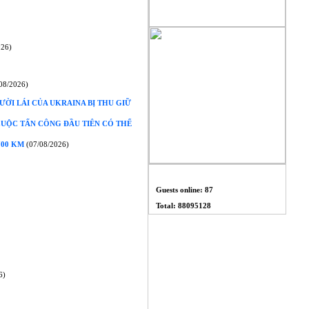
026)
08/2026)
I LÁI CỦA UKRAINA BỊ THU GIỮ
CUỘC TẤN CÔNG ĐẦU TIÊN CÓ THỂ
700 KM
(07/08/2026)
THỐNG KÊ
Guests online: 87
Total: 88095128
6)