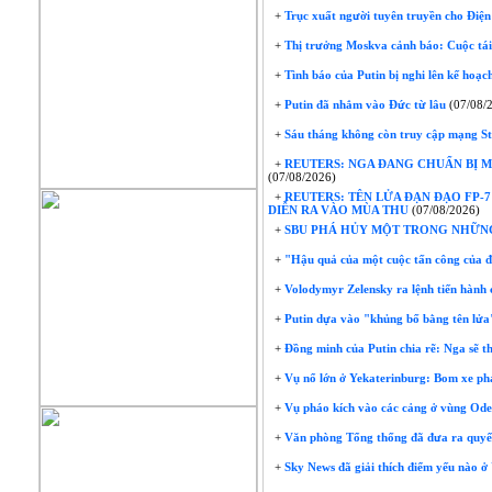
+
Trục xuất người tuyên truyền cho Điện
+
Thị trưởng Moskva cảnh báo: Cuộc tái 
+
Tình báo của Putin bị nghi lên kế hoạc
+
Putin đã nhắm vào Đức từ lâu
(07/08/
+
Sáu tháng không còn truy cập mạng Star
+
REUTERS: NGA ĐANG CHUẨN BỊ M
(07/08/2026)
+
REUTERS: TÊN LỬA ĐẠN ĐẠO FP-
DIỄN RA VÀO MÙA THU
(07/08/2026)
+
SBU PHÁ HỦY MỘT TRONG NHỮNG 
+
"Hậu quả của một cuộc tấn công của đ
+
Volodymyr Zelensky ra lệnh tiến hành
+
Putin dựa vào "khủng bố bằng tên lửa
+
Đồng minh của Putin chia rẽ: Nga sẽ t
+
Vụ nổ lớn ở Yekaterinburg: Bom xe phá
+
Vụ pháo kích vào các cảng ở vùng Odessa
+
Văn phòng Tổng thống đã đưa ra quyết 
+
Sky News đã giải thích điểm yếu nào ở 