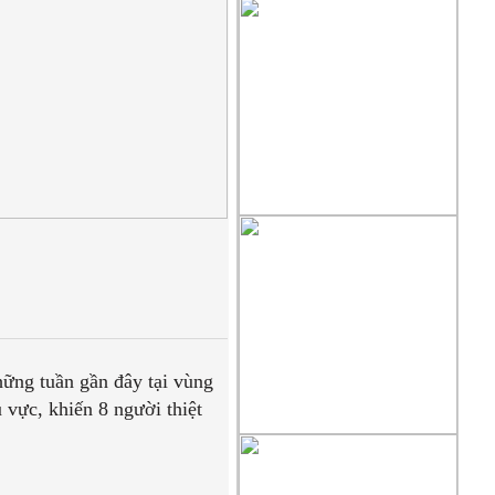
người làm báo không chuyên nên
chắc chắn sẽ gặp sai sót không
mong muốn, chúng tôi sẽ tiếp thu
chân thành những góp ý xây
dựng
của quý độc giả để cho trang tin
ngày càng hoàn thiện hơn, xin
gửi
về mục liên hệ trên mặt báo .
ững tuần gần đây tại vùng
 vực, khiến 8 người thiệt