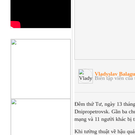
QUẢNG CÁO
Vladyslav Balag
Biên tập viên của 
Đêm thứ Tư, ngày 13 tháng 
Dnipropetrovsk. Gần ba chụ
mạng và 11 người khác bị 
Khi tường thuật về hậu qu