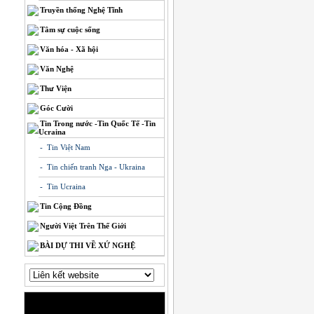
Truyền thống Nghệ Tĩnh
Tâm sự cuộc sống
Văn hóa - Xã hội
Văn Nghệ
Thư Viện
Góc Cười
Tin Trong nước -Tin Quốc Tế -Tin
Ucraina
- Tin Việt Nam
- Tin chiến tranh Nga - Ukraina
- Tin Ucraina
Tin Cộng Đồng
Người Việt Trên Thế Giới
BÀI DỰ THI VỀ XỨ NGHỆ