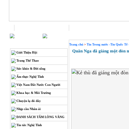
Trang chủ
Liên hệ
THÔNG TIN
Trang chủ
>
Tin Trong nước -Tin Quốc Tế 
Quân Nga đã giáng một đòn nặn
Giới Thiệu Hội
Trang Thể Thao
Sức khỏe & Đời sống
Ẩm thực Nghệ Tĩnh
Việt Nam Đất Nước Con Người
Khoa học & Môi Trường
Chuyện lạ đó đây
Nhịp cầu Nhân ái
DANH SÁCH TẤM LÒNG VÀNG
Tin tức Nghệ Tĩnh