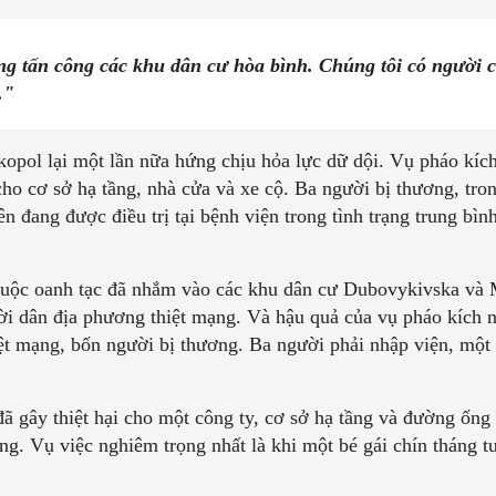
g tấn công các khu dân cư hòa bình. Chúng tôi có người c
."
opol lại một lần nữa hứng chịu hỏa lực dữ dội. Vụ pháo kí
cho cơ sở hạ tầng, nhà cửa và xe cộ. Ba người bị thương, tron
iên đang được điều trị tại bệnh viện trong tình trạng trung bì
cuộc oanh tạc đã nhắm vào các khu dân cư Dubovykivska và 
ười dân địa phương thiệt mạng. Và hậu quả của vụ pháo kích
ệt mạng, bốn người bị thương. Ba người phải nhập viện, một
ã gây thiệt hại cho một công ty, cơ sở hạ tầng và đường ống 
g. Vụ việc nghiêm trọng nhất là khi một bé gái chín tháng t