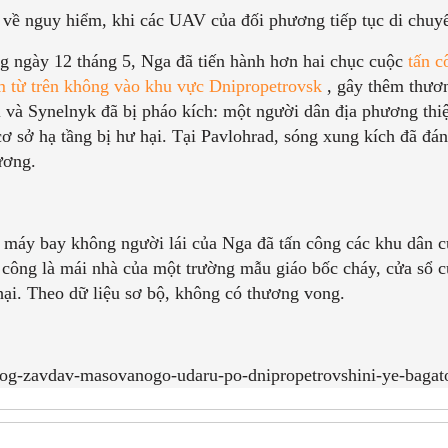
về nguy hiểm, khi các UAV của đối phương tiếp tục di chuyể
ong ngày 12 tháng 5, Nga đã tiến hành hơn hai chục cuộc
tấn 
m từ trên không vào khu vực Dnipropetrovsk
, gây thêm thươ
và Synelnyk đã bị pháo kích: một người dân địa phương thiệ
cơ sở hạ tầng bị hư hại. Tại Pavlohrad, sóng xung kích đã đá
ương.
, máy bay không người lái của Nga đã tấn công các khu dân c
công là mái nhà của một trường mẫu giáo bốc cháy, cửa sổ c
hại. Theo dữ liệu sơ bộ, không có thương vong.
rog-zavdav-masovanogo-udaru-po-dnipropetrovshini-ye-bagato