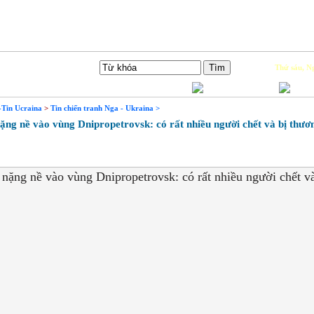
Tìm Kiếm
Thứ sáu, Ng
-Tin Ucraina
>
Tin chiến tranh Nga - Ukraina >
g nề vào vùng Dnipropetrovsk: có rất nhiều người chết và bị thươ