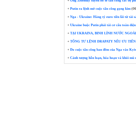
+
Ông Zelensky tuyên bố sẽ tấn công các bệ ph
+
Putin ra lệnh mở cuộc tấn công gọng kìm
(06
+
Nga - Ukraine: Hàng tỷ euro tiền lãi từ tài 
+
Ukraine buộc Putin phải tái cơ cấu toàn diệ
+
TẠI UKRAINA, BINH LÍNH NƯỚC NGOÀI 
+
TỔNG TƯ LỆNH DRAPATY NÊU ƯU TIÊN
+
Do cuộc tấn công ban đêm của Nga vào Kyiv 
+
Cảnh tượng hỗn loạn, hỏa hoạn và khói mù m