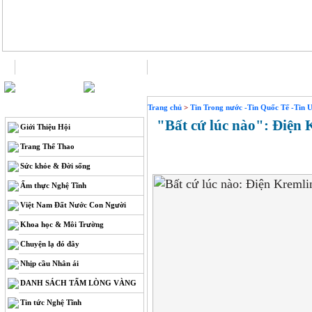
Trang chủ
Liên hệ
THÔNG TIN
Trang chủ
>
Tin Trong nước -Tin Quốc Tế -Tin 
"Bất cứ lúc nào": Điện K
Giới Thiệu Hội
Trang Thể Thao
Sức khỏe & Đời sống
Ẩm thực Nghệ Tĩnh
Việt Nam Đất Nước Con Người
Khoa học & Môi Trường
Chuyện lạ đó đây
Nhịp cầu Nhân ái
DANH SÁCH TẤM LÒNG VÀNG
Tin tức Nghệ Tĩnh