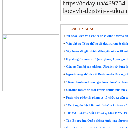
https://today.ua/489754
boevyh-dejstvij-v-ukrai
CÁC TIN KHÁC
+
Vụ pháo kích vào các cảng ở vùng Odessa đã là
+
Văn phòng Tổng thống đã đưa ra quyết định 
+
Sky News đã giải thích điểm yếu nào ở Ukrai
+
Hội đồng An ninh và Quốc phòng Quốc gia đã 
+
Căn cứ Nga bị san phẳng. Ukraine sử dụng 
+
Người trung thành với Putin muốn đưa người 
+
"Biến thành một quốc gia hiếu chiến" – Triều
+
Ukraine tấn công một trong những nhà máy 
+
Putin cho phép tội phạm có tổ chức ra tiền 
+
"Có ý nghĩa đặc biệt với Putin" – Crimea có 
+
TRONG CÙNG MỘT NGÀY, MOSKVA ĐÃ 
+
Tân Bộ trưởng Quốc phòng Anh, ông Streetin