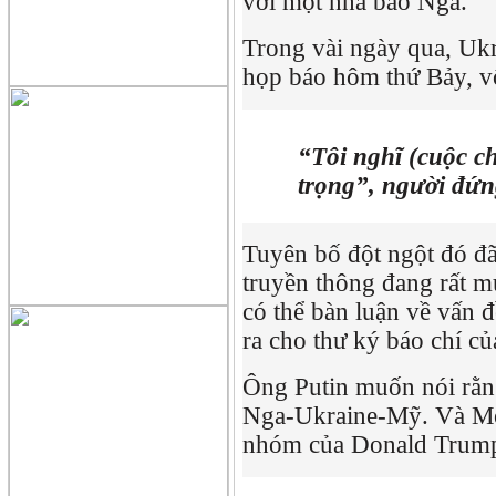
với một nhà báo Nga.
Trong vài ngày qua, Ukr
họp báo hôm thứ Bảy, vố
“Tôi nghĩ (cuộc c
trọng”, người đứn
Tuyên bố đột ngột đó đã 
truyền thông đang rất mu
có thể bàn luận về vấn 
ra cho thư ký báo chí c
Ông Putin muốn nói rằng
Nga-Ukraine-Mỹ. Và Mos
nhóm của Donald Trump s