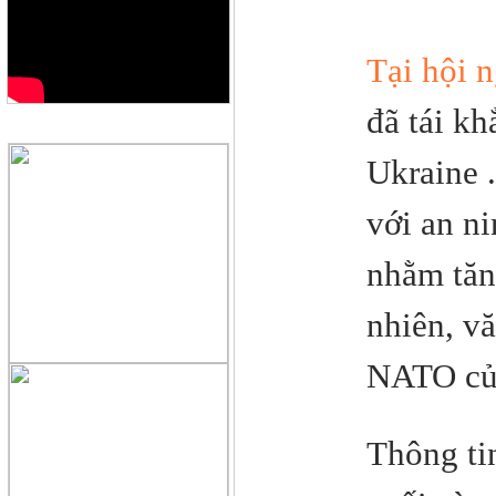
Tại hội 
đã tái kh
QUẢNG CÁO
Ukraine
với an n
nhằm tăn
nhiên, v
NATO củ
Thông ti