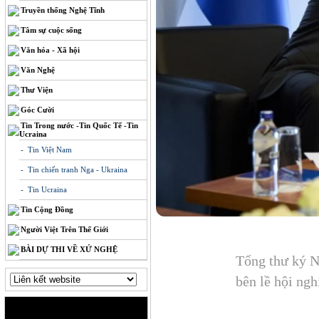
Truyền thống Nghệ Tĩnh
Tâm sự cuộc sống
Văn hóa - Xã hội
Văn Nghệ
Thư Viện
Góc Cười
Tin Trong nước -Tin Quốc Tế -Tin
Ucraina
- Tin Việt Nam
- Tin chiến tranh Nga - Ukraina
- Tin Ucraina
Tin Cộng Đồng
Người Việt Trên Thế Giới
BÀI DỰ THI VỀ XỨ NGHỆ
Tổng thư ký N
bên lề hội ng