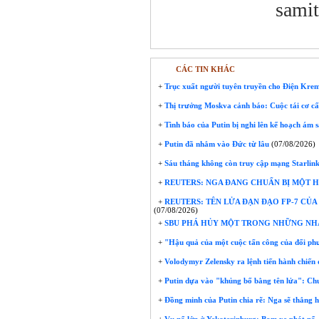
sami
CÁC TIN KHÁC
+
Trục xuất người tuyên truyền cho Điện Krem
+
Thị trưởng Moskva cảnh báo: Cuộc tái cơ cấ
+
Tình báo của Putin bị nghi lên kế hoạch ám 
+
Putin đã nhắm vào Đức từ lâu
(07/08/2026)
+
Sáu tháng không còn truy cập mạng Starlink:
+
REUTERS: NGA ĐANG CHUẨN BỊ MỘT H
+
REUTERS: TÊN LỬA ĐẠN ĐẠO FP-7 CỦ
(07/08/2026)
+
SBU PHÁ HỦY MỘT TRONG NHỮNG NHÀ 
+
"Hậu quả của một cuộc tấn công của đối phư
+
Volodymyr Zelensky ra lệnh tiến hành chiến
+
Putin dựa vào "khủng bố bằng tên lửa": Chu
+
Đồng minh của Putin chia rẽ: Nga sẽ thắng h