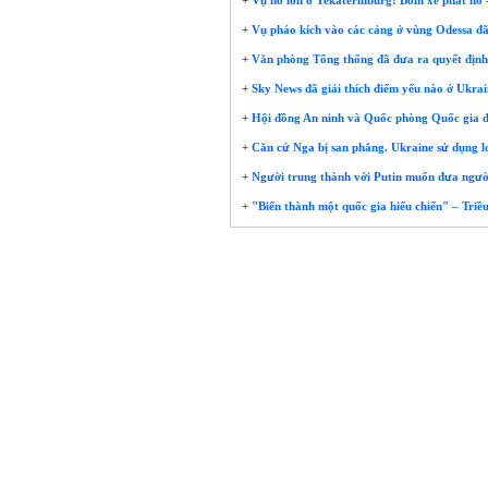
+
Vụ nổ lớn ở Yekaterinburg: Bom xe phát nổ 
+
Vụ pháo kích vào các cảng ở vùng Odessa đã là
+
Văn phòng Tổng thống đã đưa ra quyết định 
+
Sky News đã giải thích điểm yếu nào ở Ukrai
+
Hội đồng An ninh và Quốc phòng Quốc gia đã 
+
Căn cứ Nga bị san phẳng. Ukraine sử dụng 
+
Người trung thành với Putin muốn đưa người 
+
"Biến thành một quốc gia hiếu chiến" – Triều