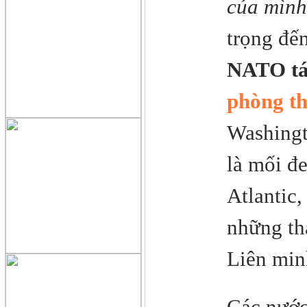
của mình
trọng đến
NATO tái
phòng th
Washingt
là mối đe
Atlantic,
những th
Liên min
Các nước