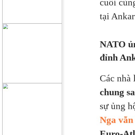
cuối cùn
tại Anka
NATO ủng
đỉnh An
Các nhà 
chung sa
sự ủng h
Nga vẫn 
Euro-Atl