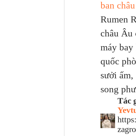
ban châu
Rumen Ra
châu Âu 
máy bay 
quốc phò
sưởi ấm, 
song phư
Tác g
Yevt
https
zagro