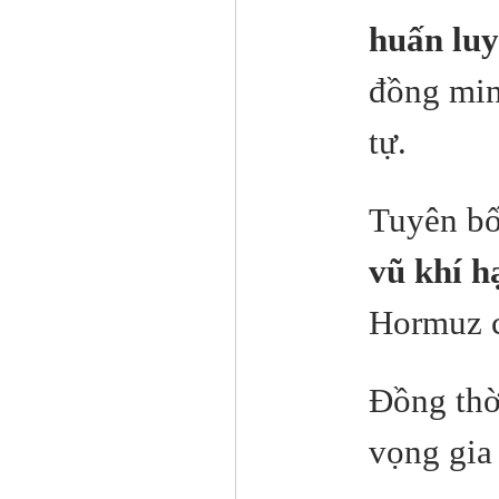
huấn luy
đồng min
tự.
Tuyên b
vũ khí h
Hormuz c
Đồng thờ
vọng gia