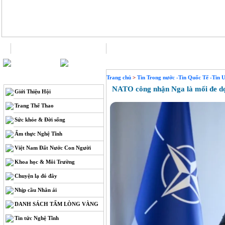
Trang chủ
Liên hệ
THÔNG TIN
Trang chủ
>
Tin Trong nước -Tin Quốc Tế -Tin 
NATO công nhận Nga là mối đe dọa l
Giới Thiệu Hội
Trang Thể Thao
Sức khỏe & Đời sống
Ẩm thực Nghệ Tĩnh
Việt Nam Đất Nước Con Người
Khoa học & Môi Trường
Chuyện lạ đó đây
Nhịp cầu Nhân ái
DANH SÁCH TẤM LÒNG VÀNG
Tin tức Nghệ Tĩnh