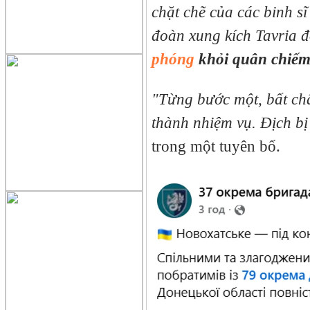
chặt chẽ của các binh s
đoàn xung kích Tavria đ
phóng
khỏi quân chiế
"Từng bước một, bất chấ
thành nhiệm vụ. Địch bị đ
trong một tuyên bố.