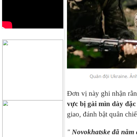
QUẢNG CÁO
Đơn vị này ghi nhận rằ
vực bị gài mìn dày đặc
giao, đánh bật quân chiế
"
Novokhatske đã nằm d