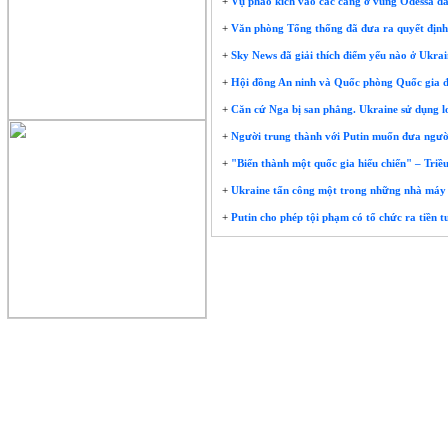
+
Vụ pháo kích vào các cảng ở vùng Odessa đã là
+
Văn phòng Tổng thống đã đưa ra quyết định 
+
Sky News đã giải thích điểm yếu nào ở Ukrai
+
Hội đồng An ninh và Quốc phòng Quốc gia đã 
+
Căn cứ Nga bị san phẳng. Ukraine sử dụng 
+
Người trung thành với Putin muốn đưa người 
+
"Biến thành một quốc gia hiếu chiến" – Triều
+
Ukraine tấn công một trong những nhà máy 
+
Putin cho phép tội phạm có tổ chức ra tiền 