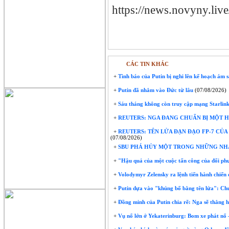
https://news.novyny.liv
CÁC TIN KHÁC
+
Tình báo của Putin bị nghi lên kế hoạch ám 
+
Putin đã nhắm vào Đức từ lâu
(07/08/2026)
+
Sáu tháng không còn truy cập mạng Starlink:
+
REUTERS: NGA ĐANG CHUẨN BỊ MỘT H
+
REUTERS: TÊN LỬA ĐẠN ĐẠO FP-7 CỦ
(07/08/2026)
+
SBU PHÁ HỦY MỘT TRONG NHỮNG NHÀ 
+
"Hậu quả của một cuộc tấn công của đối phư
+
Volodymyr Zelensky ra lệnh tiến hành chiến
+
Putin dựa vào "khủng bố bằng tên lửa": Chu
+
Đồng minh của Putin chia rẽ: Nga sẽ thắng h
+
Vụ nổ lớn ở Yekaterinburg: Bom xe phát nổ 