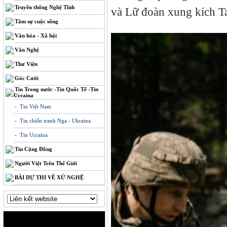
Truyền thống Nghệ Tĩnh
và Lữ đoàn xung kích Ta
Tâm sự cuộc sống
Văn hóa - Xã hội
Văn Nghệ
Thư Viện
Góc Cười
Tin Trong nước -Tin Quốc Tế -Tin
Ucraina
- Tin Việt Nam
- Tin chiến tranh Nga - Ukraina
- Tin Ucraina
Tin Cộng Đồng
Người Việt Trên Thế Giới
BÀI DỰ THI VỀ XỨ NGHỆ