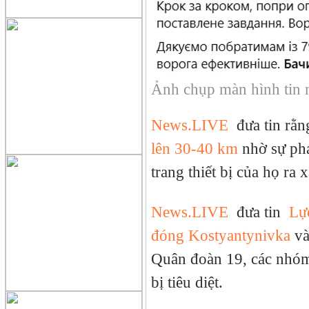
Ảnh chụp màn hình tin 
News.LIVE
đưa tin rằ
lên 30-40 km
nhờ sự phá
trang thiết bị của họ ra
News.LIVE
đưa tin
Lự
đóng Kostyantynivka
và
Quân đoàn 19, các nhóm
bị tiêu diệt.