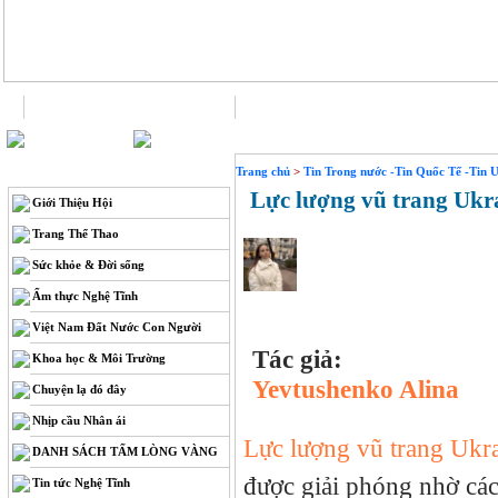
Trang chủ
Liên hệ
THÔNG TIN
Trang chủ
>
Tin Trong nước -Tin Quốc Tế -Tin 
Lực lượng vũ trang Ukra
Giới Thiệu Hội
Trang Thể Thao
Sức khỏe & Đời sống
Ẩm thực Nghệ Tĩnh
Việt Nam Đất Nước Con Người
Tác giả:
Khoa học & Môi Trường
Yevtushenko Alina
Chuyện lạ đó đây
Nhịp cầu Nhân ái
Lực lượng vũ trang Ukr
DANH SÁCH TẤM LÒNG VÀNG
được giải phóng nhờ các
Tin tức Nghệ Tĩnh