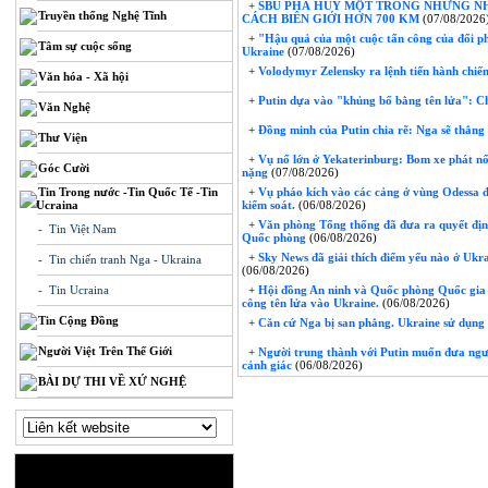
+
SBU PHÁ HỦY MỘT TRONG NHỮNG NH
Truyền thống Nghệ Tĩnh
CÁCH BIÊN GIỚI HƠN 700 KM
(07/08/2026
+
"Hậu quả của một cuộc tấn công của đối p
Tâm sự cuộc sống
Ukraine
(07/08/2026)
+
Volodymyr Zelensky ra lệnh tiến hành chi
Văn hóa - Xã hội
+
Putin dựa vào "khủng bố bằng tên lửa": C
Văn Nghệ
+
Đồng minh của Putin chia rẽ: Nga sẽ thắng
Thư Viện
+
Vụ nổ lớn ở Yekaterinburg: Bom xe phát nổ
Góc Cười
nặng
(07/08/2026)
Tin Trong nước -Tin Quốc Tế -Tin
+
Vụ pháo kích vào các cảng ở vùng Odessa đã 
Ucraina
kiểm soát.
(06/08/2026)
+
Văn phòng Tổng thống đã đưa ra quyết định
- Tin Việt Nam
Quốc phòng
(06/08/2026)
+
Sky News đã giải thích điểm yếu nào ở Ukra
- Tin chiến tranh Nga - Ukraina
(06/08/2026)
- Tin Ucraina
+
Hội đồng An ninh và Quốc phòng Quốc gia đ
công tên lửa vào Ukraine.
(06/08/2026)
Tin Cộng Đồng
+
Căn cứ Nga bị san phẳng. Ukraine sử dụng
Người Việt Trên Thế Giới
+
Người trung thành với Putin muốn đưa người
cảnh giác
(06/08/2026)
BÀI DỰ THI VỀ XỨ NGHỆ