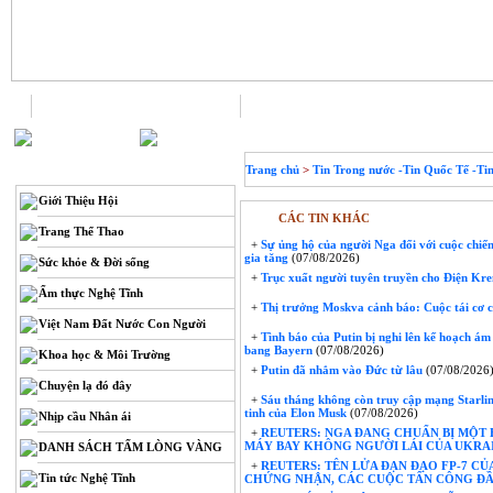
Trang chủ
Liên hệ
THÔNG TIN
Trang chủ
>
Tin Trong nước -Tin Quốc Tế -Ti
Giới Thiệu Hội
CÁC TIN KHÁC
Trang Thể Thao
+
Sự ủng hộ của người Nga đối với cuộc chiế
gia tăng
(07/08/2026)
Sức khỏe & Đời sống
+
Trục xuất người tuyên truyền cho Điện Kre
Ẩm thực Nghệ Tĩnh
+
Thị trưởng Moskva cảnh báo: Cuộc tái cơ c
Việt Nam Đất Nước Con Người
+
Tình báo của Putin bị nghi lên kế hoạch ám
bang Bayern
(07/08/2026)
Khoa học & Môi Trường
+
Putin đã nhắm vào Đức từ lâu
(07/08/2026
Chuyện lạ đó đây
+
Sáu tháng không còn truy cập mạng Starlink
tinh của Elon Musk
(07/08/2026)
Nhịp cầu Nhân ái
+
REUTERS: NGA ĐANG CHUẨN BỊ MỘT
MÁY BAY KHÔNG NGƯỜI LÁI CỦA UKRAI
DANH SÁCH TẤM LÒNG VÀNG
+
REUTERS: TÊN LỬA ĐẠN ĐẠO FP-7 C
Tin tức Nghệ Tĩnh
CHỨNG NHẬN, CÁC CUỘC TẤN CÔNG ĐẦU