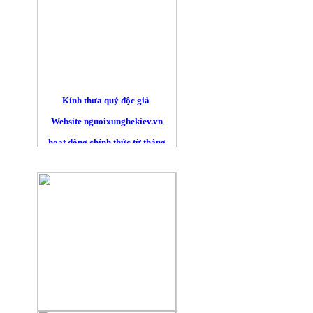
Kính thưa quý độc giả
Website nguoixunghekiev.vn
hoạt động chính thức từ tháng
10/2012. và phi lợi nhuận.
QUẢNG CÁO
Trang tin đăng tải tin tức
của cộng đồng người Việt tại
Kiev
và toàn Ucraina, đồng thời lấy
tin
từ các trang báo mạng khác trên
nguyên tắc trích dẫn nguyên bản
đường nguồn chính. Là những