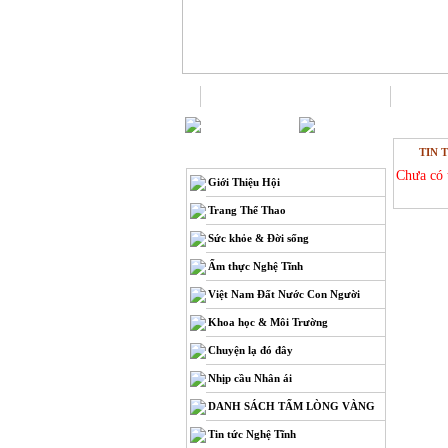
Trang chủ
TIN 
THÔNG TIN
Chưa có 
Giới Thiệu Hội
Trang Thể Thao
Sức khỏe & Đời sống
Ẩm thực Nghệ Tĩnh
Việt Nam Đất Nước Con Người
Khoa học & Môi Trường
Chuyện lạ đó đây
Nhịp cầu Nhân ái
DANH SÁCH TẤM LÒNG VÀNG
Tin tức Nghệ Tĩnh