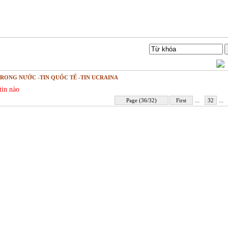
Liên hệ
Tìm Kiếm
TRONG NƯỚC -TIN QUỐC TẾ -TIN UCRAINA
tin nào
Page (36/32)
First
...
32
...