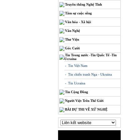
Truyền thống Nghệ Tĩnh
Tâm sự cuộc sống
Văn hóa - Xã hội
Văn Nghệ
Thư Viện
Góc Cười
Tin Trong nước -Tin Quốc Tế -Tin
Ucraina
- Tin Việt Nam
- Tin chiến tranh Nga - Ukraina
- Tin Ucraina
Tin Cộng Đồng
Người Việt Trên Thế Giới
BÀI DỰ THI VỀ XỨ NGHỆ