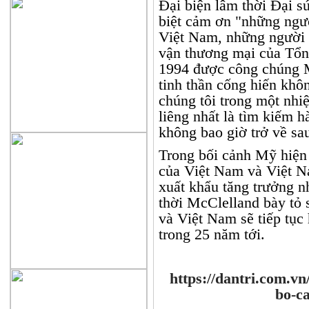
Đại biện lâm thời Đại 
biệt cảm ơn "những ngườ
Việt Nam, những người 
vận thương mại của Tổn
1994 được công chúng 
tinh thần cống hiến khô
chúng tôi trong một nh
liêng nhất là tìm kiếm 
không bao giờ trở về sa
Trong bối cảnh Mỹ hiện 
của Việt Nam và Việt N
xuất khẩu tăng trưởng n
thời McClelland bày tỏ 
và Việt Nam sẽ tiếp tục 
trong 25 năm tới.
https://dantri.com.v
bo-c