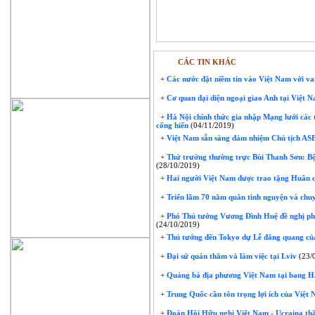
CÁC TIN KHÁC
+
Các nước đặt niềm tin vào Việt Nam với v
+
Cơ quan đại diện ngoại giao Anh tại Việt 
+
Hà Nội chính thức gia nhập Mạng lưới các 
cống hiến
(04/11/2019)
+
Việt Nam sẵn sàng đảm nhiệm Chủ tịch A
+
Thứ trưởng thường trực Bùi Thanh Sơn: Bộ
(28/10/2019)
+
Hai người Việt Nam được trao tặng Huân 
+
Triển lãm 70 năm quân tình nguyện và chuy
+
Phó Thủ tướng Vương Đình Huệ đề nghị phí
(24/10/2019)
+
Thủ tướng đến Tokyo dự Lễ đăng quang củ
+
Đại sứ quán thăm và làm việc tại Lviv
(23/
+
Quảng bá địa phương Việt Nam tại bang Ha
+
Trung Quốc cần tôn trọng lợi ích của Việt
+
Đoàn Hội Hữu nghị Việt Nam - Ucraina thă