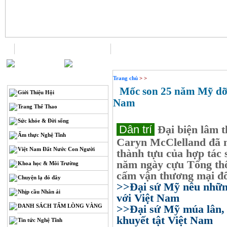
Trang chủ
Liên hệ
THÔNG TIN
Trang chủ
> >
Mốc son 25 năm Mỹ dỡ 
Giới Thiệu Hội
Nam
Trang Thể Thao
Sức khỏe & Đời sống
Dân trí
Đại biện lâm t
Ẩm thực Nghệ Tĩnh
Caryn McClelland đã 
Việt Nam Đất Nước Con Người
thành tựu của hợp tác 
năm ngày cựu Tổng thố
Khoa học & Môi Trường
cấm vận thương mại đố
Chuyện lạ đó đây
>>Đại sứ Mỹ nêu những
Nhịp cầu Nhân ái
với Việt Nam
DANH SÁCH TẤM LÒNG VÀNG
>>Đại sứ Mỹ múa lân, 
khuyết tật Việt Nam
Tin tức Nghệ Tĩnh