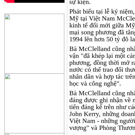
sự kiện.
QUẢNG CÁO
Phát biểu tại lễ kỷ niệm
Mỹ tại Việt Nam McClel
kinh tế đổi mới giữa Mỹ
mại song phương đã tăng
1994 lên hơn 50 tỷ đô la
Bà McClelland cũng nhắ
vận "đã khép lại một cá
phương, đồng thời mở ra
nước có thể trao đổi th
nhân dân và hợp tác trê
học và công nghệ".
Bà McClelland cũng nh
đáng được ghi nhận về
tiến đáng kể trên như c
John Kerry, những doan
Việt Nam - những người 
vượng" và Phòng Thươn