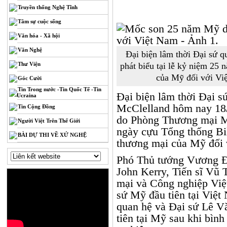
Truyền thống Nghệ Tĩnh
Tâm sự cuộc sống
Văn hóa - Xã hội
Văn Nghệ
Đại biện lâm thời Đại sứ 
Thư Viện
phát biểu tại lễ kỷ niệm 25
của Mỹ đối với Vi
Góc Cười
Tin Trong nước -Tin Quốc Tế -Tin
Đại biện lâm thời Đại 
Ucraina
McClelland hôm nay 18/1 
Tin Cộng Đồng
do Phòng Thương mại M
Người Việt Trên Thế Giới
ngày cựu Tổng thống Bil
BÀI DỰ THI VỀ XỨ NGHỆ
thương mại của Mỹ đối 
Phó Thủ tướng Vương Đ
John Kerry, Tiến sĩ Vũ 
mại và Công nghiệp Việt
sứ Mỹ đầu tiên tại Việt
quan hệ và Đại sứ Lê V
tiên tại Mỹ sau khi bìn