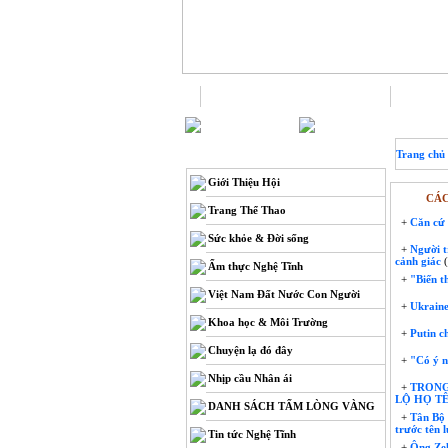
Trang chủ
THÔNG TIN
Trang chủ
Giới Thiệu Hội
CÁC
Trang Thể Thao
+
Căn cứ 
Sức khỏe & Đời sống
+
Người tr
cảnh giác
(
Ẩm thực Nghệ Tĩnh
+
"Biến th
Việt Nam Đất Nước Con Người
+
Ukraine
Khoa học & Môi Trường
+
Putin ch
Chuyện lạ đó đây
+
"Có ý ng
Nhịp cầu Nhân ái
+
TRONG
LỘ HỌ T
DANH SÁCH TẤM LÒNG VÀNG
+
Tân Bộ 
trước tên 
Tin tức Nghệ Tĩnh
+
Ông Zele