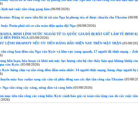
6)
a lệnh mở cuộc tấn công gọng kìm
(06/08/2026)
raine: Hàng tỷ euro tiền lãi từ tài sản Nga bị phong tỏa sẽ được chuyển cho Ukraine
(06/08
buộc Putin phải tái cơ cấu toàn diện quân đội Nga
(06/08/2026)
RAINA, BINH LÍNH NƯỚC NGOÀI TỪ 51 QUỐC GIA ĐÃ BỊ BẮT GIỮ LÀM TÙ BINH K
ẤU BÊN PHÍA NGA
(05/08/2026)
Ư LỆNH DRAPATY NÊU ƯU TIÊN HÀNG ĐẦU HIỆN NAY TRÊN MẶT TRẬN
(05/08/20
 tấn công ban đêm của Nga vào Kyiv và khu vực xung quanh, 17 người đã thiệt mạng – Zel
6)
ợng hỗn loạn, hỏa hoạn và khói mù mịt: lực lượng cứu hộ cho thấy hậu quả khủng khiếp của
qua vào Kyiv.
(05/08/2026)
 Kyiv hứng chịu vụ tấn công đêm đẫm máu nhất: 14 người thiệt mạng, hàng chục người bị 
6)
chuyển máy bay radar sang các căn cứ phía đông sau các đợt tấn công của Ukraine
(05/08/2
: Nga tấn công cây xăng, nông dân và cảng biển
(05/08/2026)
 mục tiêu tấn công các cảng biển: Kyiv cảnh báo giá cả toàn cầu tăng cao do các cuộc tấn
/2026)