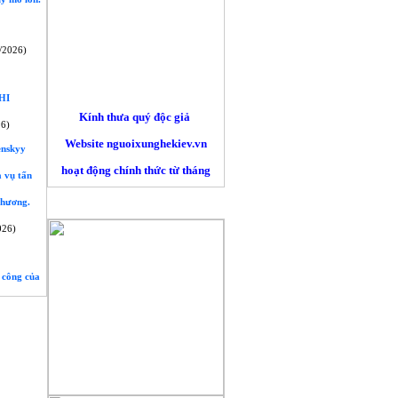
/2026)
HI
Kính thưa quý độc giả
26)
Website nguoixunghekiev.vn
enskyy
hoạt động chính thức từ tháng
 vụ tấn
10/2012. và phi lợi nhuận.
thương.
QUẢNG CÁO
Trang tin đăng tải tin tức
026)
của cộng đồng người Việt tại
Kiev
và toàn Ucraina, đồng thời lấy
 công của
tin
từ các trang báo mạng khác trên
nguyên tắc trích dẫn nguyên bản
đường nguồn chính. Là những
người làm báo không chuyên nên