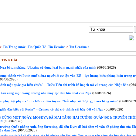
Liên hệ
Tìm Kiếm
>
Tin Trong nước -Tin Quốc Tế -Tin Ucraina
>
Tin Ucraina >
 TIN KHÁC
Nga bị san phẳng. Ukraine sử dụng loại bom mạnh nhất của mình
(06/08/2026)
ung thành với Putin muốn đưa người di cư lậu vào EU – lực lượng biên phòng luôn trong tr
06/08/2026)
ành một quốc gia hiếu chiến" – Triều Tiên chỉ trích kế hoạch tái vũ trang của Nhật Bản
(06/
 tấn công một trong những nhà máy lọc dầu lớn nhất của Nga
(06/08/2026)
o phép tội phạm có tổ chức ra tiền tuyến: "Nỗi nhục sẽ được gột rửa bằng máu"
(06/08/202
hĩa đặc biệt với Putin" – Crimea có thể trở thành cái bẫy đối với Nga
(06/08/2026)
 CÙNG MỘT NGÀY, MOSKVA ĐÃ MAI TÁNG HAI TƯỚNG QUÂN ĐỘI: TRUYỀN THÔ
ÊN
(06/08/2026)
trưởng Quốc phòng Anh, ông Streeting, đã đến Kyiv để hội đàm về vấn đề phòng thủ của Uk
lửa đạn đạo.
(06/08/2026)
nsky tuyên bố sẽ tấn công các bệ phóng tên lửa của Nga sau vụ tấn công tên lửa đạn đạo q