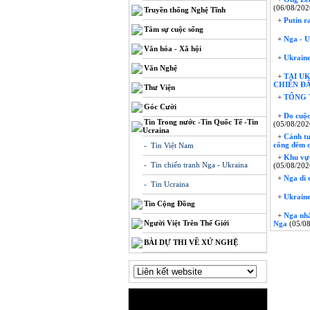
(06/08/202
Truyền thống Nghệ Tĩnh
+
Putin r
Tâm sự cuộc sống
+
Nga - Uk
Văn hóa - Xã hội
+
Ukraine 
Văn Nghệ
+
TẠI UK
CHIẾN Đ
Thư Viện
+
TỔNG T
Góc Cười
+
Do cuộc
Tin Trong nước -Tin Quốc Tế -Tin
(05/08/202
Ucraina
+
Cảnh tư
công đêm 
- Tin Việt Nam
+
Khu vực
- Tin chiến tranh Nga - Ukraina
(05/08/202
+
Nga di 
- Tin Ucraina
+
Ukraine
Tin Cộng Đồng
+
Nga nhắm
Người Việt Trên Thế Giới
Nga
(05/08
BÀI DỰ THI VỀ XỨ NGHỆ