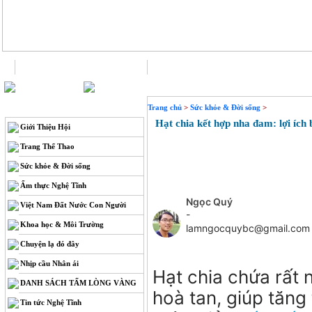
Trang chủ
Liên hệ
THÔNG TIN
Trang chủ
>
Sức khỏe & Đời sống
>
Hạt chia kết hợp nha đam: lợi ích 
Giới Thiệu Hội
Trang Thể Thao
Sức khỏe & Đời sống
Ẩm thực Nghệ Tĩnh
Ngọc Quý
Việt Nam Đất Nước Con Người
-
Khoa học & Môi Trường
lamngocquybc@gmail.com
Chuyện lạ đó đây
Nhịp cầu Nhân ái
Hạt chia chứa rất 
DANH SÁCH TẤM LÒNG VÀNG
hoà tan, giúp tăng
Tin tức Nghệ Tĩnh