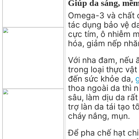
Giúp da sáng, mề
Omega-3 và chất c
tác dụng bảo vệ da
cực tím, ô nhiễm m
hóa, giảm nếp nhă
Với nha đam, nếu 
trong loại thực vật
đến sức khỏe da,
thoa ngoài da thì
sâu, làm dịu da rất
trợ làn da tái tạo
cháy nắng, mụn.
Để pha chế hạt ch