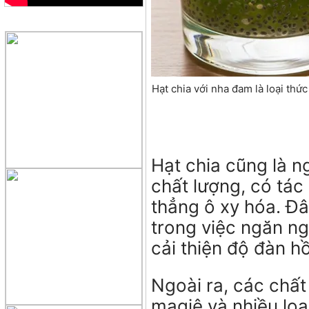
QUẢNG CÁO
Hạt chia với nha đam là loại th
Hạt chia cũng là 
chất lượng, có tá
thẳng ô xy hóa. Đ
trong việc ngăn ng
cải thiện độ đàn h
Ngoài ra, các chất
magiê và nhiều loạ