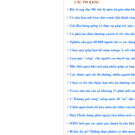
CÁC TIN KHÁC
+
Bác sĩ ung thư Mỹ tiết lộ món ăn gần như kh
+
Có nên làm ướt bàn chải trước khi đánh răn
+
Gội đầu bằng gừng có thực sự giúp tóc mọc
+
Có phải ăn cháo thường xuyên sẽ tốt cho ti
+
Nghiên cứu gần 40.000 người chỉ ra tác dụn
+
5 loại quả giúp bạn bổ sung omega-3, tốt ch
+
Loại quả ''vàng'' cho người cao huyết áp, 
+
Một thói quen khi tắm góp phần giúp cụ ông
+
Cây thuốc quý tốt đủ đường, nhiều người khô
+
5 loại cá tốt cho thận, bạn nên ăn thường xu
+
Vì sao nên mở cửa sổ khoảng 15 phút mỗi sán
+
2 "Khung giờ vàng" uống nước để "né" đột q
+
4 thói quen buổi tối bào mòn sức khỏe của bạ
+
Dịch Ebola bùng phát ngoài tầm kiểm soát: vi
+
WHO kêu gọi các quốc gia chuẩn bị cho khả 
+
Bí đao kỵ gì? Những thực phẩm và thói quen