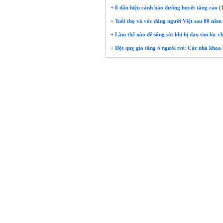
+
8 dấu hiệu cảnh báo đường huyết tăng cao
(1
+
Tuổi thọ và vóc dáng người Việt sau 80 năm 
+
Làm thế nào để sống sót khi bị đau tim lúc c
+
Đột quỵ gia tăng ở người trẻ: Các nhà khoa