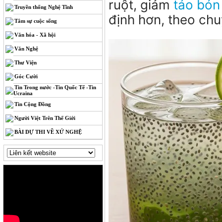
ruột, giảm
táo bón
Truyền thống Nghệ Tĩnh
định hơn, theo ch
Tâm sự cuộc sống
Văn hóa - Xã hội
Văn Nghệ
Thư Viện
Góc Cười
Tin Trong nước -Tin Quốc Tế -Tin
Ucraina
Tin Cộng Đồng
Người Việt Trên Thế Giới
BÀI DỰ THI VỀ XỨ NGHỆ