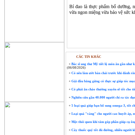
Bí đao là thực phẩm bổ dưỡng, n
vừa ngon miệng vừa bảo vệ sức k
CÁC TIN KHÁC
+
Bác sĩ ung thư Mỹ tiết lộ món ăn gần như k
(06/08/2026)
+
Có nên làm ướt bàn chải trước khi đánh ră
+
Gội đầu bằng gừng có thực sự giúp tóc mọ
+
Có phải ăn cháo thường xuyên sẽ tốt cho t
+
Nghiên cứu gần 40.000 người chỉ ra tác dụ
+
5 loại quả giúp bạn bổ sung omega-3, tốt c
+
Loại quả ''vàng'' cho người cao huyết áp,
+
Một thói quen khi tắm góp phần giúp cụ ôn
+
Cây thuốc quý tốt đủ đường, nhiều người k