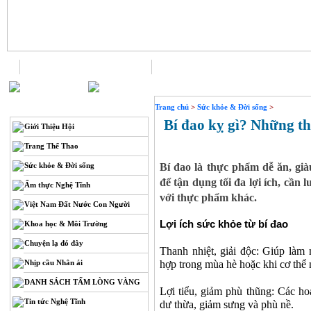
Trang chủ
Liên hệ
THÔNG TIN
Trang chủ
>
Sức khỏe & Đời sống
>
Bí đao kỵ gì? Những th
Giới Thiệu Hội
Trang Thể Thao
Sức khỏe & Đời sống
Bí đao là thực phẩm dễ ăn, già
để tận dụng tối đa lợi ích, cần 
Ẩm thực Nghệ Tĩnh
với thực phẩm khác.
Việt Nam Đất Nước Con Người
Lợi ích sức khỏe từ bí đao
Khoa học & Môi Trường
Chuyện lạ đó đây
Thanh nhiệt, giải độc: Giúp làm m
Nhịp cầu Nhân ái
hợp trong mùa hè hoặc khi cơ thể 
DANH SÁCH TẤM LÒNG VÀNG
Lợi tiểu, giảm phù thũng: Các hoạ
Tin tức Nghệ Tĩnh
dư thừa, giảm sưng và phù nề.