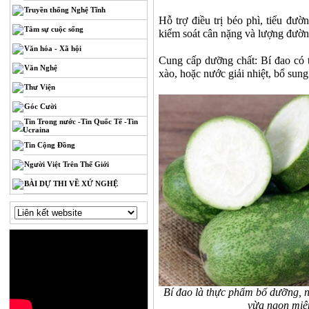
Truyền thống Nghệ Tĩnh
Hỗ trợ điều trị béo phì, tiểu đườ
Tâm sự cuộc sống
kiểm soát cân nặng và lượng đườn
Văn hóa - Xã hội
Cung cấp dưỡng chất: Bí đao có 
Văn Nghệ
xào, hoặc nước giải nhiệt, bổ sun
Thư Viện
Góc Cười
Tin Trong nước -Tin Quốc Tế -Tin
Ucraina
Tin Cộng Đồng
Người Việt Trên Thế Giới
BÀI DỰ THI VỀ XỨ NGHỆ
Bí đao là thực phẩm bổ dưỡng, n
vừa ngon miệ