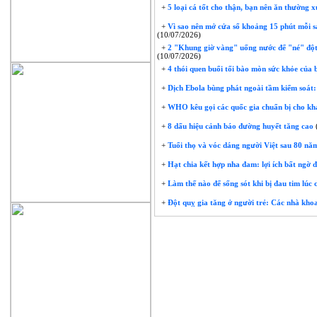
+
5 loại cá tốt cho thận, bạn nên ăn thường 
+
Vì sao nên mở cửa sổ khoảng 15 phút mỗi sá
(10/07/2026)
+
2 "Khung giờ vàng" uống nước để "né" đột 
(10/07/2026)
+
4 thói quen buổi tối bào mòn sức khỏe của 
+
Dịch Ebola bùng phát ngoài tầm kiểm soát: v
+
WHO kêu gọi các quốc gia chuẩn bị cho khả
+
8 dấu hiệu cảnh báo đường huyết tăng cao
+
Tuổi thọ và vóc dáng người Việt sau 80 nă
+
Hạt chia kết hợp nha đam: lợi ích bất ngờ đ
+
Làm thế nào để sống sót khi bị đau tim lúc
+
Đột quỵ gia tăng ở người trẻ: Các nhà kho