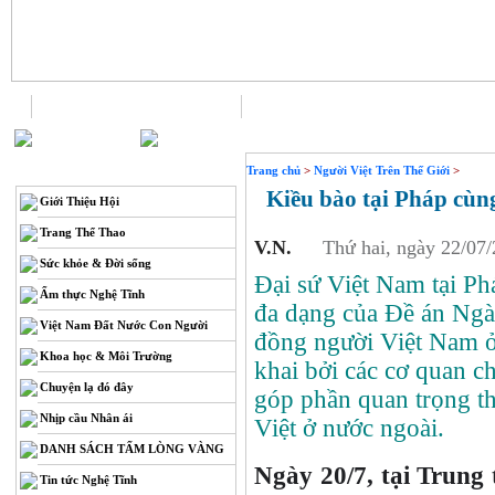
Trang chủ
Liên hệ
THÔNG TIN
Trang chủ
>
Người Việt Trên Thế Giới
>
Kiều bào tại Pháp cùng 
Giới Thiệu Hội
Trang Thể Thao
V.N.
Thứ hai, ngày 22/07
Sức khỏe & Đời sống
Đại sứ Việt Nam tại Ph
Ẩm thực Nghệ Tĩnh
đa dạng của Đề án Ngà
Việt Nam Đất Nước Con Người
đồng người Việt Nam ở 
Khoa học & Môi Trường
khai bởi các cơ quan c
Chuyện lạ đó đây
góp phần quan trọng th
Nhịp cầu Nhân ái
Việt ở nước ngoài.
DANH SÁCH TẤM LÒNG VÀNG
Ngày 20/7, tại Trung
Tin tức Nghệ Tĩnh