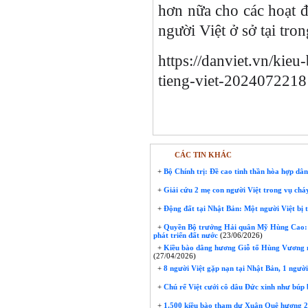
hơn nữa cho các hoạt đ
người Việt ở sở tại tron
https://danviet.vn/kieu
tieng-viet-202407221
CÁC TIN KHÁC
+
Bộ Chính trị: Đề cao tinh thần hòa hợp dân 
+
Giải cứu 2 mẹ con người Việt trong vụ ch
+
Động đất tại Nhật Bản: Một người Việt bị t
+
Quyền Bộ trưởng Hải quân Mỹ Hùng Cao: Ủ
phát triển đất nước
(23/06/2026)
+
Kiều bào dâng hương Giỗ tổ Hùng Vương n
(27/04/2026)
+
8 người Việt gặp nạn tại Nhật Bản, 1 người
+
Chú rể Việt cưới cô dâu Đức xinh như búp 
+
1.500 kiều bào tham dự Xuân Quê hương 