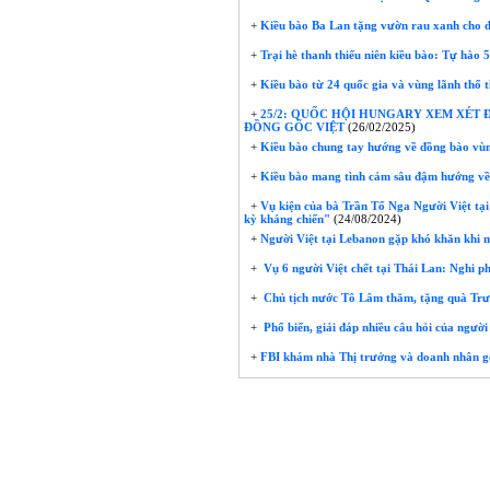
+
Kiều bào Ba Lan tặng vườn rau xanh cho 
+
Trại hè thanh thiếu niên kiều bào: Tự hào 
+
Kiều bào từ 24 quốc gia và vùng lãnh thổ 
+
25/2: QUỐC HỘI HUNGARY XEM XÉT 
ĐỒNG GỐC VIỆT
(26/02/2025)
+
Kiều bào chung tay hướng về đồng bào vùn
+
Kiều bào mang tình cảm sâu đậm hướng về
+
Vụ kiện của bà Trần Tố Nga Người Việt tại
kỳ kháng chiến"
(24/08/2024)
+
Người Việt tại Lebanon gặp khó khăn khi 
+
Vụ 6 người Việt chết tại Thái Lan: Nghi ph
+
Chủ tịch nước Tô Lâm thăm, tặng quà Trư
+
Phổ biến, giải đáp nhiều câu hỏi của người
+
FBI khám nhà Thị trưởng và doanh nhân gốc
Ngư