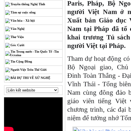
Paris, Pháp, Bộ Ng
Truyền thống Nghệ Tĩnh
người Việt Nam ở n
Tâm sự cuộc sống
Xuất bản Giáo dục 
Văn hóa - Xã hội
Nam tại Pháp đã tổ c
Văn Nghệ
khai trương Tủ sách
Thư Viện
người Việt tại Pháp.
Góc Cười
Tin Trong nước -Tin Quốc Tế -Tin
Ucraina
Tham dự hoạt động có
Tin Cộng Đồng
Bộ Ngoại giao, C
Người Việt Trên Thế Giới
Đinh Toàn Thắng - Đại
BÀI DỰ THI VỀ XỨ NGHỆ
Vĩnh Thái - Tổng biên
Nam cùng đông đảo bà
giáo viên tiếng Việt
chương trình, các đại
niệm để tưởng nhớ Tổ