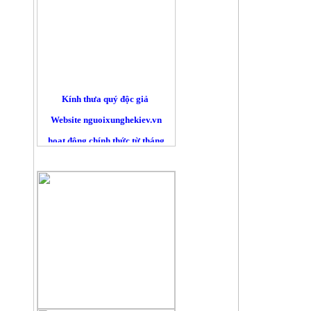
Kính thưa quý độc giả
Website nguoixunghekiev.vn
hoạt động chính thức từ tháng
10/2012. và phi lợi nhuận.
QUẢNG CÁO
Trang tin đăng tải tin tức
của cộng đồng người Việt tại
Kiev
và toàn Ucraina, đồng thời lấy
tin
từ các trang báo mạng khác trên
nguyên tắc trích dẫn nguyên bản
đường nguồn chính. Là những