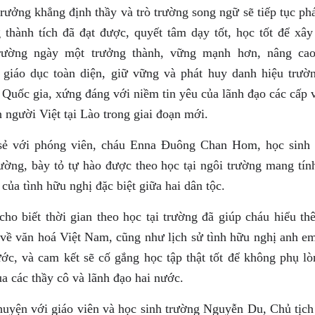
rưởng khẳng định thầy và trò trường song ngữ sẽ tiếp tục ph
 thành tích đã đạt được, quyết tâm dạy tốt, học tốt để xâ
rường ngày một trưởng thành, vững mạnh hơn, nâng cao
 giáo dục toàn diện, giữ vững và phát huy danh hiệu trườ
 Quốc gia, xứng đáng với niềm tin yêu của lãnh đạo các cấp 
 người Việt tại Lào trong giai đoạn mới.
sẻ với phóng viên, cháu Enna Đuông Chan Hom, học sinh 
rường, bày tỏ tự hào được theo học tại ngôi trường mang tín
của tình hữu nghị đặc biệt giữa hai dân tộc.
cho biết thời gian theo học tại trường đã giúp cháu hiểu th
 về văn hoá Việt Nam, cũng như lịch sử tình hữu nghị anh e
ước, và cam kết sẽ cố gắng học tập thật tốt để không phụ lò
a các thầy cô và lãnh đạo hai nước.
huyện với giáo viên và học sinh trường Nguyễn Du, Chủ tịc