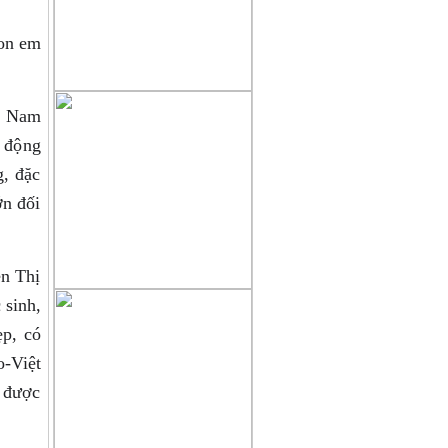
con em
ệt Nam
 động
g, đặc
ớn đối
ễn Thị
 sinh,
ẹp, có
o-Việt
 được