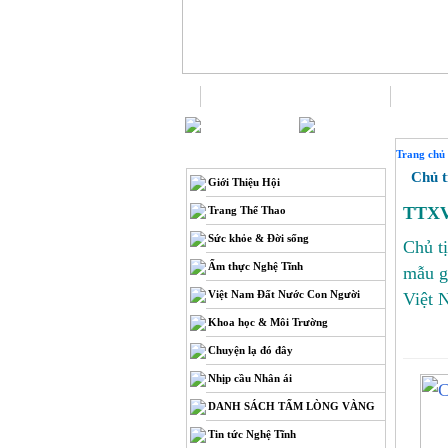
Trang chủ
THÔNG TIN
Trang chủ
Chủ tị
Giới Thiệu Hội
TTX
Trang Thể Thao
Sức khỏe & Đời sống
Chủ t
Ẩm thực Nghệ Tĩnh
mẫu g
Việt Nam Đất Nước Con Người
Việt 
Khoa học & Môi Trường
Chuyện lạ đó đây
Nhịp cầu Nhân ái
DANH SÁCH TẤM LÒNG VÀNG
Tin tức Nghệ Tĩnh