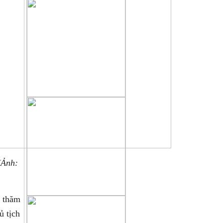
người làm báo không chuyên nên
chắc chắn sẽ gặp sai sót không
mong muốn, chúng tôi sẽ tiếp thu
chân thành những góp ý xây
dựng
của quý độc giả để cho trang tin
ngày càng hoàn thiện hơn, xin
gửi
về mục liên hệ trên mặt báo .
(Ảnh:
n thăm
ủ tịch