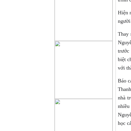
Hiện 
người 
Thay 
Nguyễ
trước
biệt c
với th
Báo c
Thanh 
nhà t
nhiều
Nguyễ
học cả