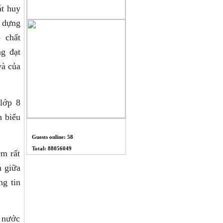
át huy
y dựng
 chất
ng đạt
và của
lớp 8
h biểu
THỐNG KÊ
Guests online: 58
Total: 88056049
êm rất
m giữa
ng tin
h nước