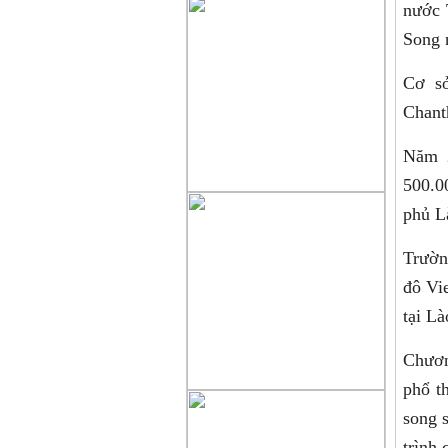
nước 
Song 
Cơ sở
Chanth
Năm 2
500.0
phủ L
Trườn
đô Vie
tại L
Chươn
phổ t
song 
trình