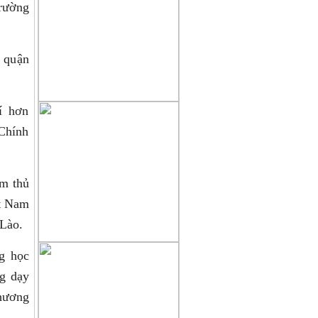
rường
 quận
í hơn
 Chính
m thủ
ệt Nam
 Lào.
g học
ng dạy
chương