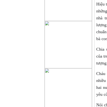
Hiệu t
những
nhà t
lượng
chuẩn
bà con
Chia 
của t
tượng 
Cháu 
nhiều
hai n
yêu củ
Nói c