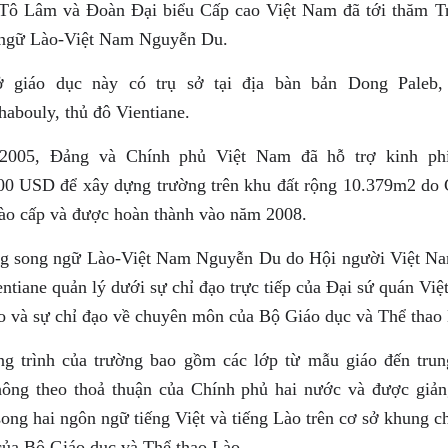
Tô Lâm và Đoàn Đại biểu Cấp cao Việt Nam đã tới thăm T
ngữ Lào-Việt Nam Nguyễn Du.
 giáo dục này có trụ sở tại địa bàn bản Dong Paleb,
abouly, thủ đô Vientiane.
005, Đảng và Chính phủ Việt Nam đã hỗ trợ kinh ph
00 USD để xây dựng trường trên khu đất rộng 10.379m2 do
ào cấp và được hoàn thành vào năm 2008.
g song ngữ Lào-Việt Nam Nguyễn Du do Hội người Việt Na
ntiane quản lý dưới sự chỉ đạo trực tiếp của Đại sứ quán Vi
ào và sự chỉ đạo về chuyên môn của Bộ Giáo dục và Thể thao
g trình của trường bao gồm các lớp từ mẫu giáo đến trun
hông theo thoả thuận của Chính phủ hai nước và được giả
song hai ngôn ngữ tiếng Việt và tiếng Lào trên cơ sở khung 
 của Bộ Giáo dục và Thể thao Lào.