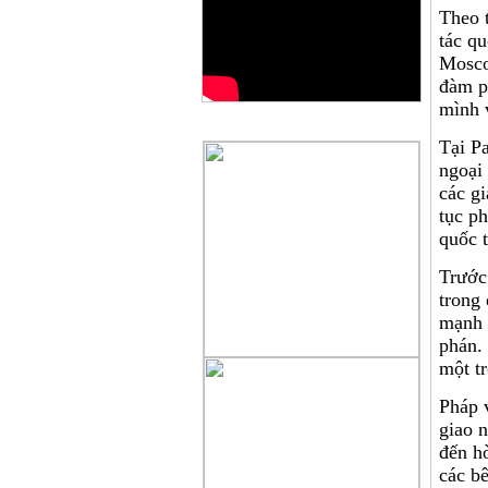
Theo t
tác q
Mosco
đàm p
mình 
QUẢNG CÁO
Tại Pa
ngoại
các gi
tục ph
quốc t
Trước
trong
mạnh 
phán. 
một tr
Pháp v
giao 
đến hò
các b