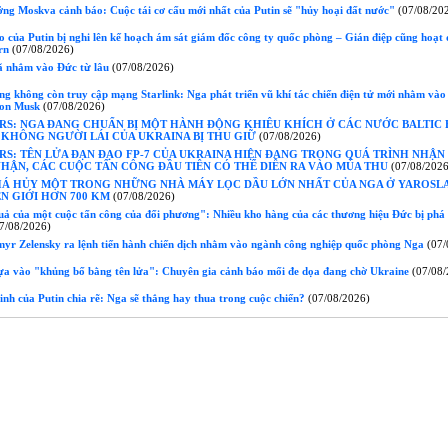
ởng Moskva cảnh báo: Cuộc tái cơ cấu mới nhất của Putin sẽ "hủy hoại đất nước"
(07/08/20
 của Putin bị nghi lên kế hoạch ám sát giám đốc công ty quốc phòng – Gián điệp cũng hoạt 
rn
(07/08/2026)
ã nhắm vào Đức từ lâu
(07/08/2026)
g không còn truy cập mạng Starlink: Nga phát triển vũ khí tác chiến điện tử mới nhằm vào
lon Musk
(07/08/2026)
RS: NGA ĐANG CHUẨN BỊ MỘT HÀNH ĐỘNG KHIÊU KHÍCH Ở CÁC NƯỚC BALTIC
 KHÔNG NGƯỜI LÁI CỦA UKRAINA BỊ THU GIỮ
(07/08/2026)
S: TÊN LỬA ĐẠN ĐẠO FP-7 CỦA UKRAINA HIỆN ĐANG TRONG QUÁ TRÌNH NHẬN
HẬN, CÁC CUỘC TẤN CÔNG ĐẦU TIÊN CÓ THỂ DIỄN RA VÀO MÙA THU
(07/08/2026
HÁ HỦY MỘT TRONG NHỮNG NHÀ MÁY LỌC DẦU LỚN NHẤT CỦA NGA Ở YAROSLA
N GIỚI HƠN 700 KM
(07/08/2026)
ả của một cuộc tấn công của đối phương": Nhiều kho hàng của các thương hiệu Đức bị phá
7/08/2026)
yr Zelensky ra lệnh tiến hành chiến dịch nhằm vào ngành công nghiệp quốc phòng Nga
(07/
ựa vào "khủng bố bằng tên lửa": Chuyên gia cảnh báo mối đe dọa đang chờ Ukraine
(07/08/
h của Putin chia rẽ: Nga sẽ thắng hay thua trong cuộc chiến?
(07/08/2026)