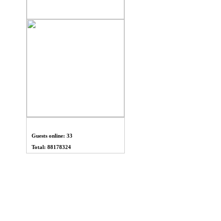
THỐNG KÊ
Guests online: 33
Total: 88178324