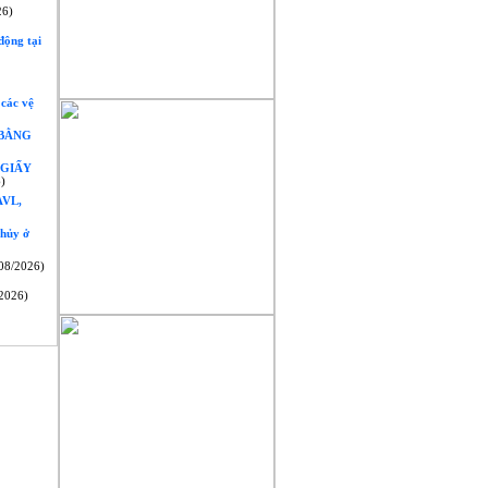
26)
động tại
 các vệ
 BẰNG
 GIẤY
)
VL,
 hủy ở
08/2026)
2026)