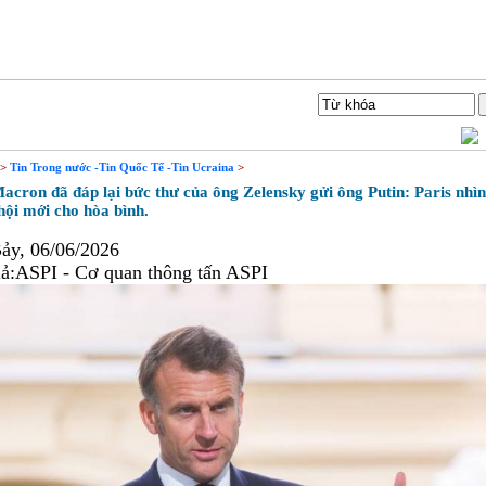
Liên hệ
Tìm Kiếm
>
Tin Trong nước -Tin Quốc Tế -Tin Ucraina
>
ron đã đáp lại bức thư của ông Zelensky gửi ông Putin: Paris nhìn
hội mới cho hòa bình.
ảy, 06/06/2026
ả:
ASPI - Cơ quan thông tấn ASPI