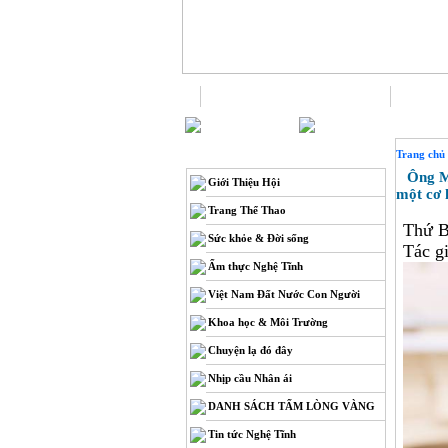
Trang chủ
THÔNG TIN
Trang chủ
Ông Mac
Giới Thiệu Hội
một cơ 
Trang Thể Thao
Thứ B
Sức khỏe & Đời sống
Tác gi
Ẩm thực Nghệ Tĩnh
Việt Nam Đất Nước Con Người
Khoa học & Môi Trường
Chuyện lạ đó đây
Nhịp cầu Nhân ái
DANH SÁCH TẤM LÒNG VÀNG
Tin tức Nghệ Tĩnh