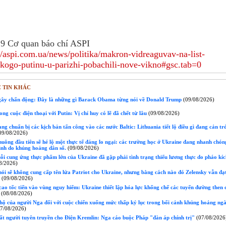
9 Cơ quan báo chí ASPI
//aspi.com.ua/news/politika/makron-vidreaguvav-na-list-
skogo-putinu-u-parizhi-pobachili-nove-vikno#gsc.tab=0
 TIN KHÁC
 gây chấn động: Đây là những gì Barack Obama từng nói về Donald Trump
(09/08/2026)
ong cuộc điện thoại với Putin: Vị chỉ huy có lẽ đã chết từ lâu
(09/08/2026)
ng chuẩn bị các kịch bản tấn công vào các nước Baltic: Lithuania tiết lộ điều gì đang cản tr
09/08/2026)
uông đầu tiên sẽ hé lộ một thực tế đáng lo ngại: các trường học ở Ukraine đang nhanh chó
inh do khủng hoảng dân số.
(09/08/2026)
i cung ứng thực phẩm lớn của Ukraine đã gặp phải tình trạng thiếu lương thực do pháo kíc
8/2026)
ói sẽ không cung cấp tên lửa Patriot cho Ukraine, nhưng bằng cách nào đó Zelensky vẫn đạ
(09/08/2026)
o tốc tiến vào vùng nguy hiểm: Ukraine thiết lập hỏa lực khống chế các tuyến đường then 
(08/08/2026)
hộ của người Nga đối với cuộc chiến xuống mức thấp kỷ lục trong bối cảnh khủng hoảng ng
7/08/2026)
ất người tuyên truyền cho Điện Kremlin: Nga cáo buộc Pháp "đàn áp chính trị"
(07/08/2026