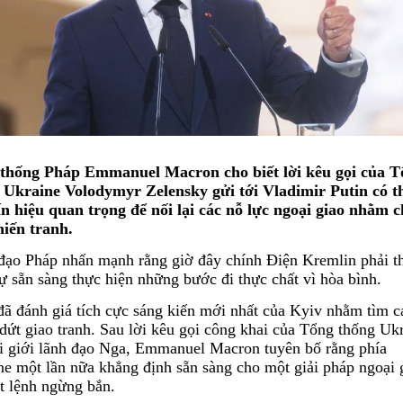
thống Pháp Emmanuel Macron cho biết lời kêu gọi của T
 Ukraine Volodymyr Zelensky gửi tới Vladimir Putin có th
ín hiệu quan trọng để nối lại các nỗ lực ngoại giao nhằm 
hiến tranh.
đạo Pháp nhấn mạnh rằng giờ đây chính Điện Kremlin phải t
ự sẵn sàng thực hiện những bước đi thực chất vì hòa bình.
ã đánh giá tích cực sáng kiến ​​mới nhất của Kyiv nhằm tìm c
dứt giao tranh. Sau lời kêu gọi công khai của Tổng thống Uk
ới giới lãnh đạo Nga, Emmanuel Macron tuyên bố rằng phía
ne một lần nữa khẳng định sẵn sàng cho một giải pháp ngoại 
t lệnh ngừng bắn.