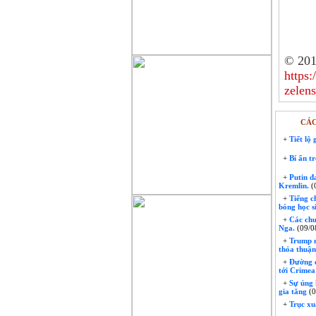
© 201
https:
zelen
CÁC
+
Tiết lộ
+
Bí ẩn tr
+
Putin đa
Kremlin.
(
+
Tiếng ch
bóng học s
+
Các chuỗ
Nga.
(09/0
+
Trump n
thỏa thuận
+
Đường ca
tới Crimea
+
Sự ủng 
gia tăng
(0
+
Trục xu