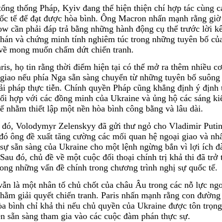
ổng thống Pháp, Kyiv đang thể hiện thiện chí hợp tác cùng c
uốc tế để đạt được hòa bình. Ông Macron nhấn mạnh rằng giờ
w cần phải đáp trả bằng những hành động cụ thể trước lời kê
hán và chứng minh tính nghiêm túc trong những tuyên bố củ
về mong muốn chấm dứt chiến tranh.
ris, họ tin rằng thời điểm hiện tại có thể mở ra thêm nhiều cơ
 giao nếu phía Nga sẵn sàng chuyển từ những tuyên bố suông
ải pháp thực tiễn. Chính quyền Pháp cũng khẳng định ý định 
ối hợp với các đồng minh của Ukraine và ủng hộ các sáng kiến
ế nhằm thiết lập một nền hòa bình công bằng và lâu dài.
 đó, Volodymyr Zelenskyy đã gửi thư ngỏ cho Vladimir Putin
 đó ông đề xuất tăng cường các mối quan hệ ngoại giao và nh
sự sẵn sàng của Ukraine cho một lệnh ngừng bắn vì lợi ích 
Sau đó, chủ đề về một cuộc đối thoại chính trị khả thi đã trở
ong những vấn đề chính trong chương trình nghị sự quốc tế.
ẫn là một nhân tố chủ chốt của châu Âu trong các nỗ lực ngo
nhằm giải quyết chiến tranh. Paris nhấn mạnh rằng con đường
a bình chỉ khả thi nếu chủ quyền của Ukraine được tôn trọng
ên sẵn sàng tham gia vào các cuộc đàm phán thực sự.