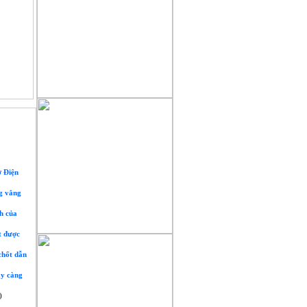
ở Điện
ng vắng
h của
t được
chốt dẫn
ày càng
)