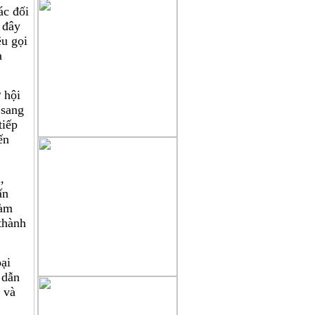
ác đối
mong muốn, chúng tôi sẽ tiếp thu
 đây
chân thành những góp ý xây
u gọi
dựng
a
của quý độc giả để cho trang tin
ngày càng hoàn thiện hơn, xin
 hội
gửi
 sang
về mục liên hệ trên mặt báo .
tiếp
 ​​
,
ấn
đàm
 thành
ại
 dẫn
 và