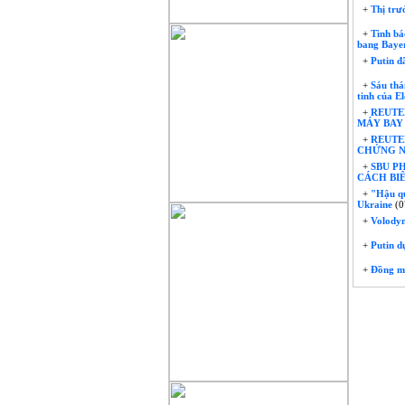
+
Thị trư
+
Tình báo
bang Baye
+
Putin đ
+
Sáu thán
tinh của E
+
REUTE
MÁY BAY
+
REUTER
CHỨNG N
+
SBU P
CÁCH BIÊ
+
"Hậu qu
Ukraine
(0
+
Volodym
+
Putin d
+
Đồng min