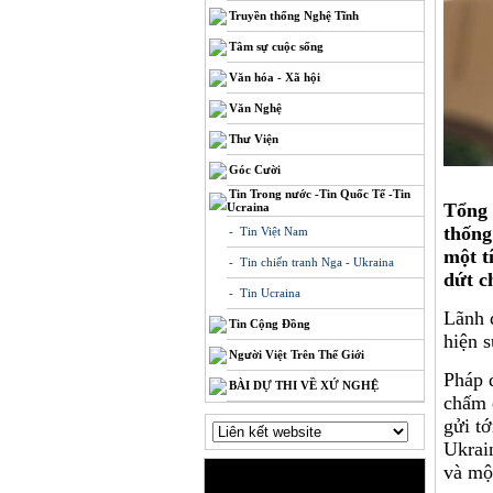
Truyền thống Nghệ Tĩnh
Tâm sự cuộc sống
Văn hóa - Xã hội
Văn Nghệ
Thư Viện
Góc Cười
Tin Trong nước -Tin Quốc Tế -Tin
Tổng 
Ucraina
thống
- Tin Việt Nam
một t
- Tin chiến tranh Nga - Ukraina
dứt c
- Tin Ucraina
Lãnh 
Tin Cộng Đồng
hiện s
Người Việt Trên Thế Giới
Pháp đ
BÀI DỰ THI VỀ XỨ NGHỆ
chấm 
gửi t
Ukrai
và mộ