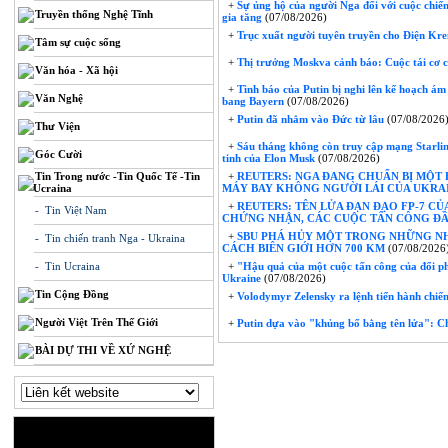
+
Sự ủng hộ của người Nga đối với cuộc chiế
Truyền thống Nghệ Tĩnh
gia tăng
(07/08/2026)
+
Trục xuất người tuyên truyền cho Điện Kre
Tâm sự cuộc sống
+
Thị trưởng Moskva cảnh báo: Cuộc tái cơ c
Văn hóa - Xã hội
+
Tình báo của Putin bị nghi lên kế hoạch ám
Văn Nghệ
bang Bayern
(07/08/2026)
+
Putin đã nhắm vào Đức từ lâu
(07/08/2026
Thư Viện
+
Sáu tháng không còn truy cập mạng Starlink
Góc Cười
tinh của Elon Musk
(07/08/2026)
Tin Trong nước -Tin Quốc Tế -Tin
+
REUTERS: NGA ĐANG CHUẨN BỊ MỘT
Ucraina
MÁY BAY KHÔNG NGƯỜI LÁI CỦA UKRAI
+
REUTERS: TÊN LỬA ĐẠN ĐẠO FP-7 C
- Tin Việt Nam
CHỨNG NHẬN, CÁC CUỘC TẤN CÔNG ĐẦU
+
SBU PHÁ HỦY MỘT TRONG NHỮNG NH
- Tin chiến tranh Nga - Ukraina
CÁCH BIÊN GIỚI HƠN 700 KM
(07/08/2026
- Tin Ucraina
+
"Hậu quả của một cuộc tấn công của đối p
Ukraine
(07/08/2026)
Tin Cộng Đồng
+
Volodymyr Zelensky ra lệnh tiến hành chi
Người Việt Trên Thế Giới
+
Putin dựa vào "khủng bố bằng tên lửa": C
BÀI DỰ THI VỀ XỨ NGHỆ