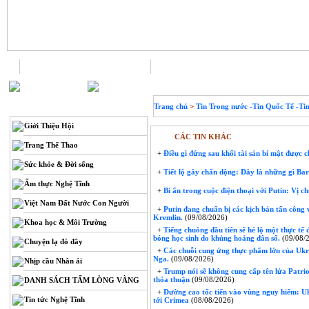
Trang chủ
Liên hệ
THÔNG TIN
Trang chủ
>
Tin Trong nước -Tin Quốc Tế -Ti
Giới Thiệu Hội
CÁC TIN KHÁC
Trang Thể Thao
+
Điều gì đứng sau khối tài sản bí mật được c
Sức khỏe & Đời sống
+
Tiết lộ gây chấn động: Đây là những gì B
Ẩm thực Nghệ Tĩnh
+
Bí ẩn trong cuộc điện thoại với Putin: Vị chỉ
Việt Nam Đất Nước Con Người
+
Putin đang chuẩn bị các kịch bản tấn công v
Kremlin.
(09/08/2026)
Khoa học & Môi Trường
+
Tiếng chuông đầu tiên sẽ hé lộ một thực tế
bóng học sinh do khủng hoảng dân số.
(09/08/
Chuyện lạ đó đây
+
Các chuỗi cung ứng thực phẩm lớn của Ukra
Nga.
(09/08/2026)
Nhịp cầu Nhân ái
+
Trump nói sẽ không cung cấp tên lửa Patri
thỏa thuận
(09/08/2026)
DANH SÁCH TẤM LÒNG VÀNG
+
Đường cao tốc tiến vào vùng nguy hiểm: Ukr
Tin tức Nghệ Tĩnh
tới Crimea
(08/08/2026)