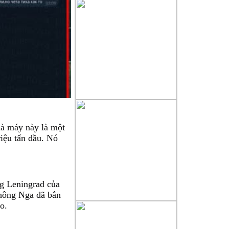
người làm báo không chuyên nên
chắc chắn sẽ gặp sai sót không
mong muốn, chúng tôi sẽ tiếp thu
chân thành những góp ý xây
dựng
của quý độc giả để cho trang tin
ngày càng hoàn thiện hơn, xin
gửi
về mục liên hệ trên mặt báo .
à máy này là một 
iệu tấn dầu. Nó 
g Leningrad của 
hông Nga đã bắn 
o.