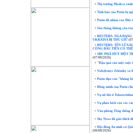
+
Thị trưởng Moskva cảnh b
+
Tình báo của Putin bị ng
+
Putin đã nhắm vào Đức t
+
Sáu tháng không còn truy
+
REUTERS: NGA ĐANG 
UKRAINA BỊ THU GIỮ
(07
+
REUTERS: TÊN LỬA Đ
CÔNG ĐẦU TIÊN CÓ THỂ
+
SBU PHÁ HỦY MỘT TR
(07/08/2026)
+
"Hậu quả của một cuộc t
+
Volodymyr Zelensky ra l
+
Putin dựa vào "khủng bố
+
Đồng minh của Putin chia
+
Vụ nổ lớn ở Yekaterinbur
+
Vụ pháo kích vào các cảng
+
Văn phòng Tổng thống đã 
+
Sky News đã giải thích đ
+
Hội đồng An ninh và Quốc
(06/08/2026)