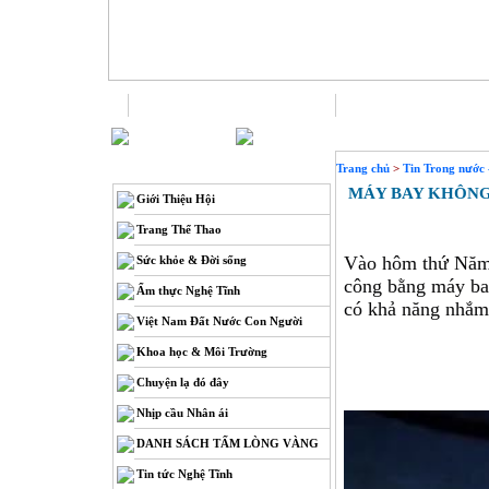
Trang chủ
Liên hệ
THÔNG TIN
Trang chủ
>
Tin Trong nước 
MÁY BAY KHÔNG 
Giới Thiệu Hội
Trang Thể Thao
Vào hôm thứ Năm, 
Sức khỏe & Đời sống
công bằng máy bay
Ẩm thực Nghệ Tĩnh
có khả năng nhắm
Việt Nam Đất Nước Con Người
Khoa học & Môi Trường
Chuyện lạ đó đây
Nhịp cầu Nhân ái
DANH SÁCH TẤM LÒNG VÀNG
Tin tức Nghệ Tĩnh