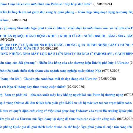
áo: Cuộc tái cơ cấu mới nhất của Putin sẽ "hủy hoại đất nước"
(07/08/2026)
hi lên kế hoạch ám sát giám đốc công ty quốc phòng – Gián điệp cũng hoạt động tại bang Ba
ừ lâu
(07/08/2026)
 cập mạng Starlink: Nga phát triển vũ khí tác chiến điện tử mới nhằm vào các vệ tinh của 
CHUẨN BỊ MỘT HÀNH ĐỘNG KHIÊU KHÍCH Ở CÁC NƯỚC BALTIC BẰNG MÁY BAY
/08/2026)
ẠN ĐẠO FP-7 CỦA UKRAINA HIỆN ĐANG TRONG QUÁ TRÌNH NHẬN GIẤY CHỨNG 
 DIỄN RA VÀO MÙA THU
(07/08/2026)
ONG NHỮNG NHÀ MÁY LỌC DẦU LỚN NHẤT CỦA NGA Ở YAROSLAVL, CÁCH BIÊN
ấn công của đối phương": Nhiều kho hàng của các thương hiệu Đức bị phá hủy ở Ukraine
(0
ệnh tiến hành chiến dịch nhằm vào ngành công nghiệp quốc phòng Nga
(07/08/2026)
 bằng tên lửa": Chuyên gia cảnh báo mối đe dọa đang chờ Ukraine
(07/08/2026)
 rẽ: Nga sẽ thắng hay thua trong cuộc chiến?
(07/08/2026)
g: Bom xe phát nổ – nhà sản xuất máy bay không người lái của Putin bị thương nặng
(07/08
 ở vùng Odessa đã làm tê liệt biên giới: gần 5.000 xe tải bị mắc kẹt tại các trạm kiểm soát.
đưa ra quyết định cuối cùng về việc khôi phục ông Fedorov vào vị trí Bộ trưởng Quốc ph
iểm yếu nào ở Ukraine mà Nga đang lợi dụng để thực hiện các cuộc tấn công mới.
(06/08/202
 phòng Quốc gia đã giải thích bước đi nào có thể buộc Nga phải giảm số cuộc tấn công tên 