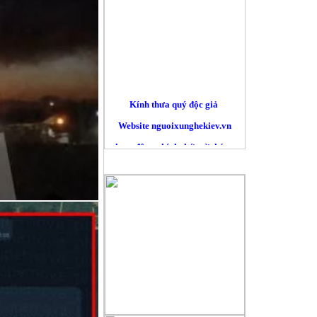
Kính thưa quý độc giả
Website nguoixunghekiev.vn
hoạt động chính thức từ tháng
10/2012. và phi lợi nhuận.
QUẢNG CÁO
Trang tin đăng tải tin tức
của cộng đồng người Việt tại
Kiev
và toàn Ucraina, đồng thời lấy
tin
từ các trang báo mạng khác trên
nguyên tắc trích dẫn nguyên bản
đường nguồn chính. Là những