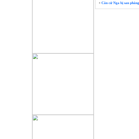
+
Căn cứ Nga bị san phẳng