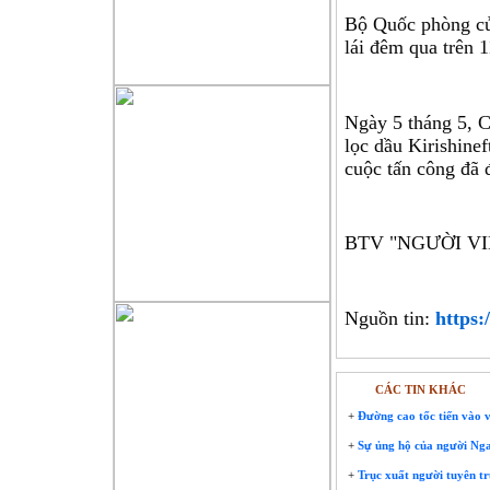
Bộ Quốc phòng củ
lái đêm qua trên 
Ngày 5 tháng 5, 
lọc dầu Kirishine
cuộc tấn công đã 
BTV "NGƯỜI VIỆ
Nguồn tin: 
https:/
CÁC TIN KHÁC
+
Đường cao tốc tiến vào v
+
Sự ủng hộ của người Nga 
+
Trục xuất người tuyên tr