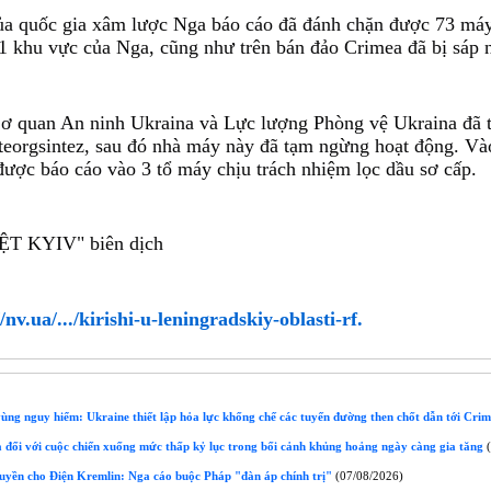
a quốc gia xâm lược Nga báo cáo đã đánh chặn được 73 máy
11 khu vực của Nga, cũng như trên bán đảo Crimea đã bị sáp 
Cơ quan An ninh Ukraina và Lực lượng Phòng vệ Ukraina đã 
fteorgsintez, sau đó nhà máy này đã tạm ngừng hoạt động. Vào
được báo cáo vào 3 tổ máy chịu trách nhiệm lọc dầu sơ cấp.
T KYIV" biên dịch 
/nv.ua/.../kirishi-u-leningradskiy-oblasti-rf.
ùng nguy hiểm: Ukraine thiết lập hỏa lực khống chế các tuyến đường then chốt dẫn tới Cri
đối với cuộc chiến xuống mức thấp kỷ lục trong bối cảnh khủng hoảng ngày càng gia tăng
(
uyền cho Điện Kremlin: Nga cáo buộc Pháp "đàn áp chính trị"
(07/08/2026)