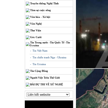
Truyền thống Nghệ Tĩnh
Tâm sự cuộc sống
Văn hóa - Xã hội
Văn Nghệ
Thư Viện
Góc Cười
Tin Trong nước -Tin Quốc Tế -Tin
Ucraina
- Tin Việt Nam
- Tin chiến tranh Nga - Ukraina
- Tin Ucraina
Tin Cộng Đồng
Người Việt Trên Thế Giới
BÀI DỰ THI VỀ XỨ NGHỆ