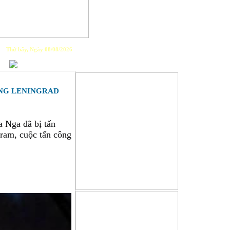
Thứ bẩy, Ngày 08/08/2026
PLAYLIST
NG LENINGRAD
 Nga đã bị tấn 
am, cuộc tấn công 
GIỚI THIỆU