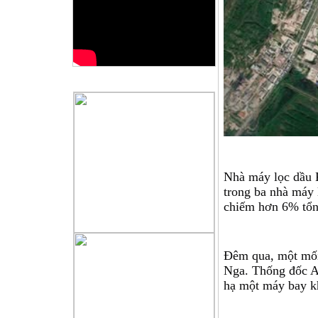
QUẢNG CÁO
Nhà máy lọc dầu K
trong ba nhà máy 
chiếm hơn 6% tổn
Đêm qua, một mối 
Nga. Thống đốc A
hạ một máy bay kh