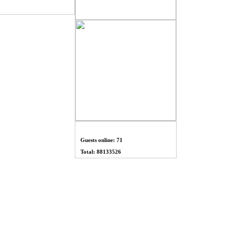
THỐNG KÊ
Guests online: 71
Total: 88133526