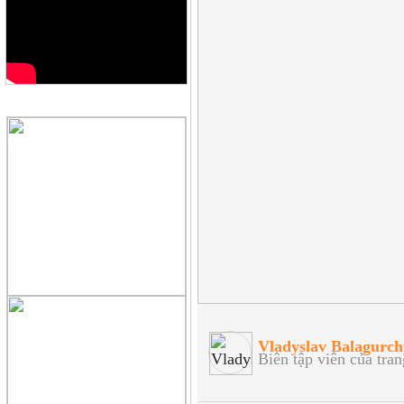
QUẢNG CÁO
Vladyslav Balagurc
Biên tập viên của tran