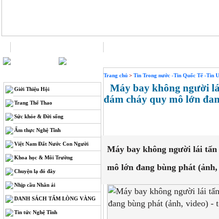
Trang chủ
Liên hệ
THÔNG TIN
Trang chủ
>
Tin Trong nước -Tin Quốc Tế -Tin 
Máy bay không người lái 
Giới Thiệu Hội
đám cháy quy mô lớn đang
Trang Thể Thao
Sức khỏe & Đời sống
Ẩm thực Nghệ Tĩnh
Việt Nam Đất Nước Con Người
Máy bay không người lái tấn
Khoa học & Môi Trường
mô lớn đang bùng phát (ảnh, 
Chuyện lạ đó đây
Nhịp cầu Nhân ái
DANH SÁCH TẤM LÒNG VÀNG
Tin tức Nghệ Tĩnh