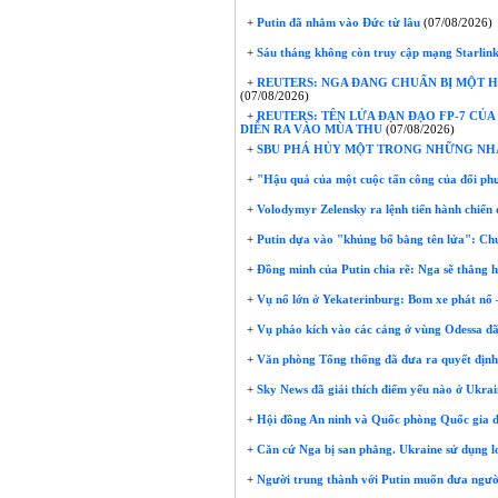
+
Putin đã nhắm vào Đức từ lâu
(07/08/2026)
+
Sáu tháng không còn truy cập mạng Starlink:
+
REUTERS: NGA ĐANG CHUẨN BỊ MỘT H
(07/08/2026)
+
REUTERS: TÊN LỬA ĐẠN ĐẠO FP-7 CỦ
DIỄN RA VÀO MÙA THU
(07/08/2026)
+
SBU PHÁ HỦY MỘT TRONG NHỮNG NHÀ 
+
"Hậu quả của một cuộc tấn công của đối phư
+
Volodymyr Zelensky ra lệnh tiến hành chiến
+
Putin dựa vào "khủng bố bằng tên lửa": Chu
+
Đồng minh của Putin chia rẽ: Nga sẽ thắng h
+
Vụ nổ lớn ở Yekaterinburg: Bom xe phát nổ 
+
Vụ pháo kích vào các cảng ở vùng Odessa đã là
+
Văn phòng Tổng thống đã đưa ra quyết định 
+
Sky News đã giải thích điểm yếu nào ở Ukrai
+
Hội đồng An ninh và Quốc phòng Quốc gia đã 
+
Căn cứ Nga bị san phẳng. Ukraine sử dụng 
+
Người trung thành với Putin muốn đưa người 