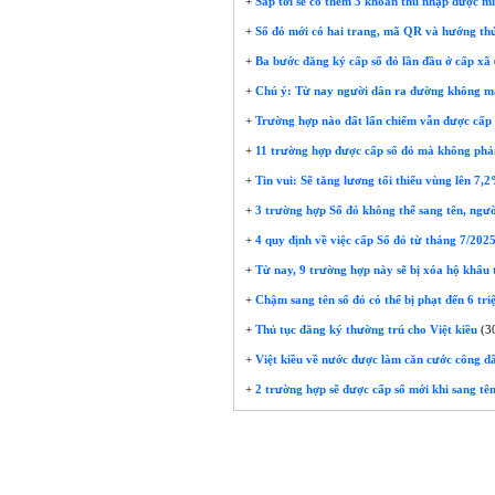
+
Sắp tới sẽ có thêm 3 khoản thu nhập được mi
+
Sổ đỏ mới có hai trang, mã QR và hướng th
+
Ba bước đăng ký cấp sổ đỏ lần đầu ở cấp xã
+
Chú ý: Từ nay người dân ra đường không man
+
Trường hợp nào đất lấn chiếm vẫn được cấp
+
11 trường hợp được cấp sổ đỏ mà không phải 
+
Tin vui: Sẽ tăng lương tối thiểu vùng lên 7
+
3 trường hợp Sổ đỏ không thể sang tên, ngườ
+
4 quy định về việc cấp Sổ đỏ từ tháng 7/2025
+
Từ nay, 9 trường hợp này sẽ bị xóa hộ khẩu 
+
Chậm sang tên sổ đỏ có thể bị phạt đến 6 tr
+
Thủ tục đăng ký thường trú cho Việt kiều
(3
+
Việt kiều về nước được làm căn cước công d
+
2 trường hợp sẽ được cấp sổ mới khi sang t