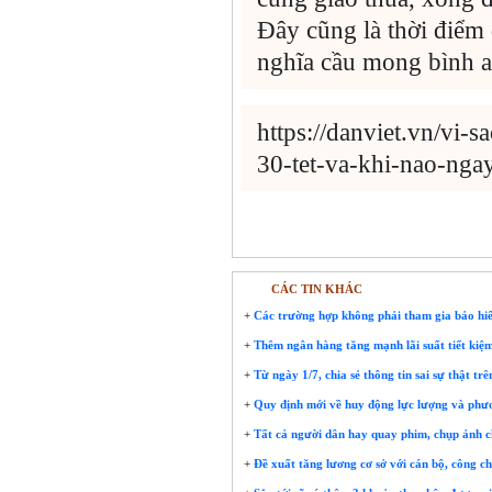
Đây cũng là thời điểm
nghĩa cầu mong bình a
https://danviet.vn/vi
30-tet-va-khi-nao-nga
CÁC TIN KHÁC
+
Các trường hợp không phải tham gia bảo hiể
+
Thêm ngân hàng tăng mạnh lãi suất tiết kiệ
+
Từ ngày 1/7, chia sẻ thông tin sai sự thật tr
+
Quy định mới về huy động lực lượng và phươn
+
Tất cả người dân hay quay phim, chụp ảnh c
+
Đề xuất tăng lương cơ sở với cán bộ, công ch