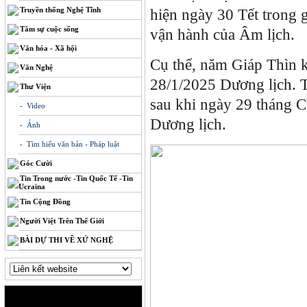
Truyền thống Nghệ Tĩnh
hiện ngày 30 Tết trong 
Tâm sự cuộc sống
vận hành của Âm lịch.
Văn hóa - Xã hội
Cụ thể, năm Giáp Thìn 
Văn Nghệ
28/1/2025 Dương lịch. T
Thư Viện
sau khi ngày 29 tháng C
- Video
Dương lịch.
- Ảnh
- Tìm hiểu văn bản - Pháp luật
Góc Cười
Tin Trong nước -Tin Quốc Tế -Tin
Ucraina
Tin Cộng Đồng
Người Việt Trên Thế Giới
BÀI DỰ THI VỀ XỨ NGHỆ