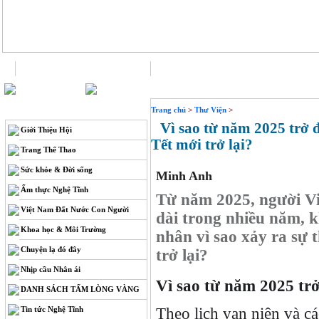
Trang chủ
Liên hệ
THÔNG TIN
Trang chủ
>
Thư Viện
>
Vì sao từ năm 2025 trở đ
Giới Thiệu Hội
Tết mới trở lại?
Trang Thể Thao
Sức khỏe & Đời sống
Minh Anh
Ẩm thực Nghệ Tĩnh
Từ năm 2025, người Vi
Việt Nam Đất Nước Con Người
dài trong nhiều năm, 
Khoa học & Môi Trường
nhân vì sao xảy ra sự 
Chuyện lạ đó đây
trở lại?
Nhịp cầu Nhân ái
Vì sao từ năm 2025 trở
DANH SÁCH TẤM LÒNG VÀNG
Tin tức Nghệ Tĩnh
Theo lịch vạn niên và c