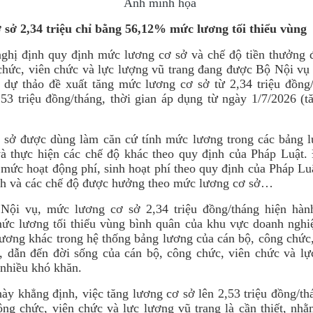
Ảnh minh họa
sở 2,34 triệu chỉ bằng 56,12% mức lương tối thiểu vùng
ghị định quy định mức lương cơ sở và chế độ tiền thưởng đ
chức, viên chức và lực lượng vũ trang đang được Bộ Nội vụ 
 dự thảo đề xuất tăng mức lương cơ sở từ 2,34 triệu đồng/
,53 triệu đồng/tháng, thời gian áp dụng từ ngày 1/7/2026 (
 sở được dùng làm căn cứ tính mức lương trong các bảng 
à thực hiện các chế độ khác theo quy định của Pháp Luật. 
 mức hoạt động phí, sinh hoạt phí theo quy định của Pháp Luậ
ch và các chế độ được hưởng theo mức lương cơ sở…
Nội vụ, mức lương cơ sở 2,34 triệu đồng/tháng hiện hàn
c lương tối thiểu vùng bình quân của khu vực doanh nghiệ
ương khác trong hệ thống bảng lương của cán bộ, công chức
, dẫn đến đời sống của cán bộ, công chức, viên chức và lự
 nhiều khó khăn.
ày khẳng định, việc tăng lương cơ sở lên 2,53 triệu đồng/th
ông chức, viên chức và lực lượng vũ trang là cần thiết, nh