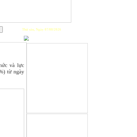
Thứ sáu, Ngày 07/08/2026
PLAYLIST
hức và lực
8%) từ ngày
GIỚI THIỆU