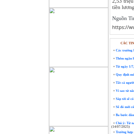
2,53 triệ
tiền lươn
Nguồn Ti
https://
CÁC TI
+
Các trường h
+
Thêm ngân hà
+
Từ ngày 1/7, 
+
Quy định mới
+
Tất cả người
+
Vì sao từ nă
+
Sắp tới sẽ c
+
Sổ đỏ mới có
+
Ba bước đăng
+
Chú ý: Từ nay
(14/07/2025)
+
Trường hợp n