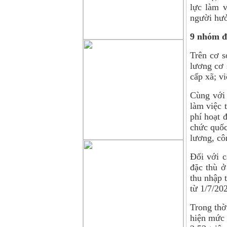
lực làm v
người hư
9 nhóm đ
Trên cơ 
lương cơ 
cấp xã; v
Cùng với 
làm việc 
phí hoạt 
chức quốc
lương, cô
Đối với c
đặc thù ở
thu nhập 
từ 1/7/202
Trong thờ
hiện mức 