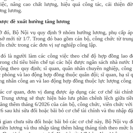
iệc, nâng cao chất lượng, hiệu quả công tác, cải thiện đờ
ởng lương.
ược đề xuất hưởng tăng lương
sở đó, Bộ Nội vụ quy định 9 nhóm hưởng lương, phụ cấp á
sở mới từ 1/7. Trong đó bao gồm cán bộ, công chức từ trun
iên chức trong các đơn vị sự nghiệp công lập.
đó là người làm các công việc theo chế độ hợp đồng lao đ
trong chỉ tiêu biên chế tại các hội được ngân sách nhà nước 
động theo quy định; sĩ quan, quân nhân chuyên nghiệp, công
 phòng và lao động hợp đồng thuộc quân đội; sĩ quan, hạ sĩ
ng nhân công an và lao động hợp đồng thuộc lực lượng côn
ác cơ quan, đơn vị đang được áp dụng các cơ chế tài chính
 Trung ương sẽ thực hiện bảo lưu phần chênh lệch giữa tiề
tăng thêm tháng 6/2026 của cán bộ, công chức, viên chức với
6 sau khi sửa đổi hoặc bãi bỏ cơ chế tài chính và thu nhập đặ
i gian chưa sửa đổi hoặc bãi bỏ các cơ chế này, Bộ Nội vụ đ
tiền lương và thu nhập tăng thêm hằng tháng tính theo mức 