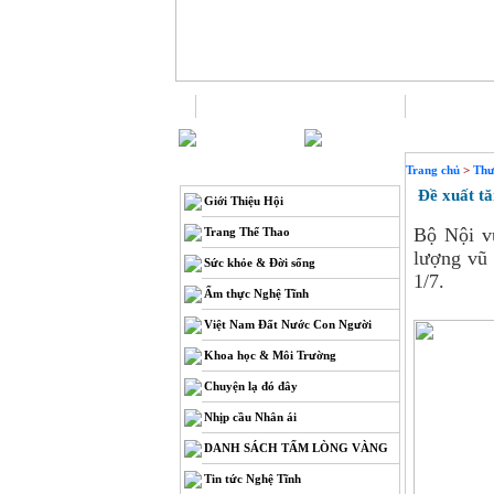
Trang chủ
L
THÔNG TIN
Trang chủ
>
Thư
Đề xuất tăn
Giới Thiệu Hội
Bộ Nội vụ
Trang Thể Thao
lượng vũ 
Sức khỏe & Đời sống
1/7.
Ẩm thực Nghệ Tĩnh
Việt Nam Đất Nước Con Người
Khoa học & Môi Trường
Chuyện lạ đó đây
Nhịp cầu Nhân ái
DANH SÁCH TẤM LÒNG VÀNG
Tin tức Nghệ Tĩnh