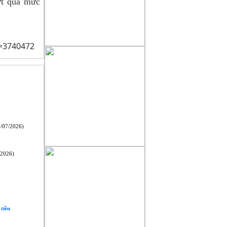
ợt quá mức
=3740472
/07/2026)
/2026)
tiền