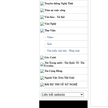
Truyền thống Nghệ Tĩnh
Tâm sự cuộc sống
Văn hóa - Xã hội
Văn Nghệ
Thư Viện
- Video
- Ảnh
- Tìm hiểu văn bản - Pháp luật
Góc Cười
Tin Trong nước -Tin Quốc Tế -Tin
Ucraina
Tin Cộng Đồng
Người Việt Trên Thế Giới
BÀI DỰ THI VỀ XỨ NGHỆ