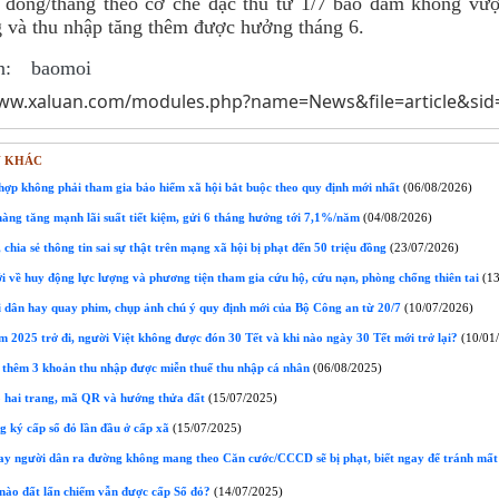
u đồng/tháng theo cơ chế đặc thù từ 1/7 bảo đảm không vư
g và thu nhập tăng thêm được hưởng tháng 6.
n:
baomoi
www.xaluan.com/modules.php?name=News&file=article&sid
N KHÁC
ợp không phải tham gia bảo hiểm xã hội bắt buộc theo quy định mới nhất
(06/08/2026)
ng tăng mạnh lãi suất tiết kiệm, gửi 6 tháng hưởng tới 7,1%/năm
(04/08/2026)
chia sẻ thông tin sai sự thật trên mạng xã hội bị phạt đến 50 triệu đồng
(23/07/2026)
 về huy động lực lượng và phương tiện tham gia cứu hộ, cứu nạn, phòng chống thiên tai
(13
 dân hay quay phim, chụp ảnh chú ý quy định mới của Bộ Công an từ 20/7
(10/07/2026)
m 2025 trở đi, người Việt không được đón 30 Tết và khi nào ngày 30 Tết mới trở lại?
(10/01
ó thêm 3 khoản thu nhập được miễn thuế thu nhập cá nhân
(06/08/2025)
 hai trang, mã QR và hướng thửa đất
(15/07/2025)
 ký cấp sổ đỏ lần đầu ở cấp xã
(15/07/2025)
 người dân ra đường không mang theo Căn cước/CCCD sẽ bị phạt, biết ngay để tránh mất 
ào đất lấn chiếm vẫn được cấp Sổ đỏ?
(14/07/2025)