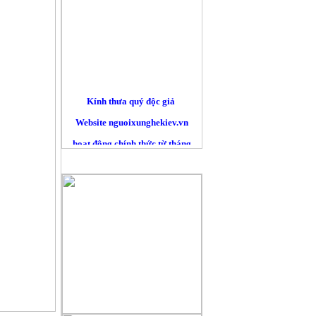
Kính thưa quý độc giả
Website nguoixunghekiev.vn
hoạt động chính thức từ tháng
10/2012. và phi lợi nhuận.
QUẢNG CÁO
Trang tin đăng tải tin tức
của cộng đồng người Việt tại
Kiev
và toàn Ucraina, đồng thời lấy
tin
từ các trang báo mạng khác trên
nguyên tắc trích dẫn nguyên bản
đường nguồn chính. Là những