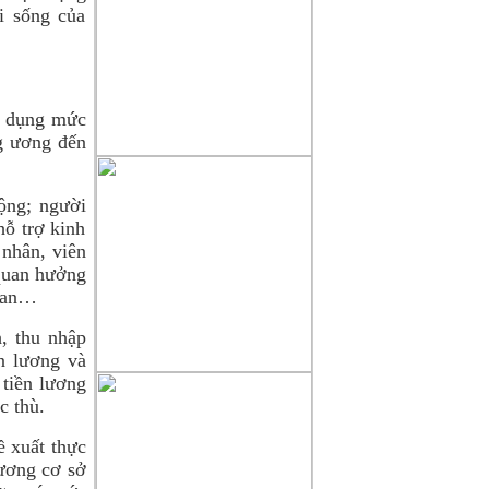
i sống của
p dụng mức
g ương đến
ộng; người
hỗ trợ kinh
 nhân, viên
 quan hưởng
g an…
, thu nhập
n lương và
 tiền lương
c thù.
ề xuất thực
lương cơ sở