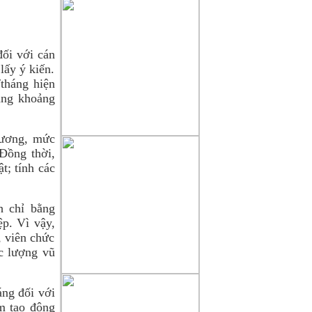
người làm báo không chuyên nên
chắc chắn sẽ gặp sai sót không
mong muốn, chúng tôi sẽ tiếp thu
ối với cán
lấy ý kiến.
chân thành những góp ý xây
tháng hiện
dựng
tăng khoảng
của quý độc giả để cho trang tin
ngày càng hoàn thiện hơn, xin
gửi
lương, mức
Đồng thời,
về mục liên hệ trên mặt báo .
t; tính các
h chỉ bằng
p. Vì vậy,
, viên chức
c lượng vũ
áng đối với
ằm tạo động