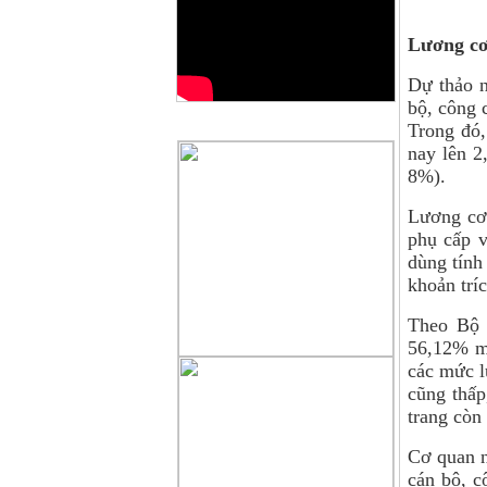
Lương cơ 
Dự thảo n
bộ, công 
QUẢNG CÁO
Trong đó,
nay lên 2
8%).
Lương cơ
phụ cấp v
dùng tính
khoản trí
Theo Bộ 
56,12% mứ
các mức l
cũng thấp
trang còn
Cơ quan n
cán bộ, c