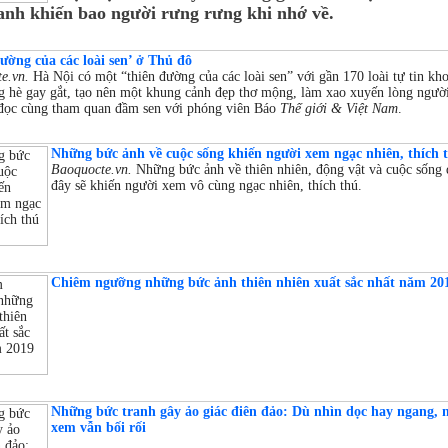
anh khiến bao người rưng rưng khi nhớ về.
ường của các loài sen’ ở Thủ đô
e.vn.
Hà Nội có một “thiên đường của các loài sen” với gần 170 loài tự tin kho
g hè gay gắt, tạo nên một khung cảnh đẹp thơ mộng, làm xao xuyến lòng người
đọc cùng tham quan đầm sen với phóng viên Báo
Thế giới & Việt Nam
.
Những bức ảnh về cuộc sống khiến người xem ngạc nhiên, thích 
Baoquocte.vn.
Những bức ảnh về thiên nhiên, động vật và cuộc sống 
đây sẽ khiến người xem vô cùng ngạc nhiên, thích thú.
Chiêm ngưỡng những bức ảnh thiên nhiên xuất sắc nhất năm 20
Những bức tranh gây ảo giác điên đảo: Dù nhìn dọc hay ngang, 
xem vẫn bối rối