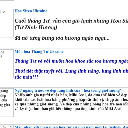
Hoa Siren Ukraine
Cuối tháng Tư, vẫn còn gió lạnh nhưng Hoa Si
(Tử Đinh Hương)
đã nở tưng bừng tỏa hương ngào ngạt...
Mùa hoa Tháng Tư Ukraine
Tháng Tư về với muôn hoa khoe sắc tỏa hương ngào
Thời tiết thật tuyệt vời. Lung linh nắng, lung linh 
sắc màu!!!
Ngỡ ngàng trước vẻ đẹp lung linh của "hoa trong giọt sương"
Nhiếp ảnh gia người nhật bản, Miki Asai, đã đưa thể hiện vẻ đẹp
khôi của các loài hoa bằng phương pháp rất thú vị: chụp ảnh ho
xạ qua những giọt sương. Vẻ đẹp của những bông hoa trẻ nên số
và kỳ diệu hơn bao giờ hết thông qua ống kính của Miki Asai.
Mãn nhãn với màn pháo hoa rực rỡ đón năm mới tại Sydney, Aus