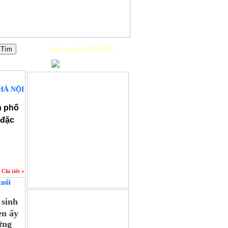
Thứ sáu, Ngày 07/08/2026
PLAYLIST
HÀ NỘI
n phố
 đặc
Chi tiết »
tuổi
GIỚI THIỆU
 sinh
en ấy
ững