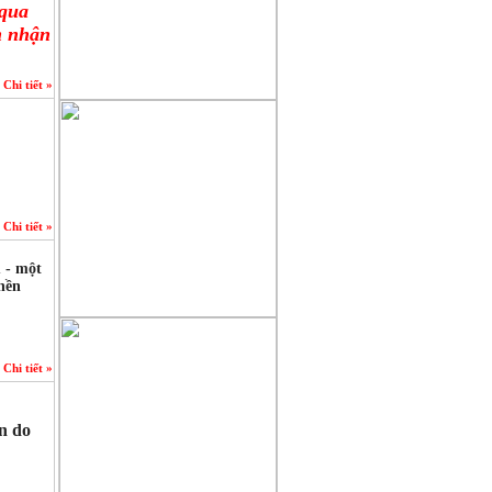
 qua
m nhận
Chi tiết »
Chi tiết »
u - một
 nền
Chi tiết »
n do