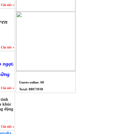
Chi tiết »
ren
Chi tiết »
 ngạt.
những
THỐNG KÊ
Guests online: 68
Chi tiết »
Total: 88073938
 tinh
a khúc
ng động
Chi tiết »
tralia