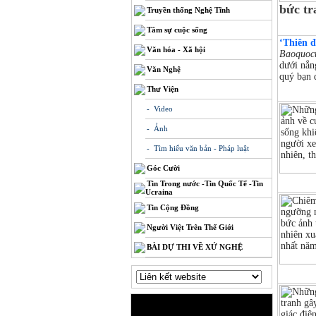
bức tr
Truyền thống Nghệ Tĩnh
Tâm sự cuộc sống
‘Thiên đ
Văn hóa - Xã hội
Baoquoct
dưới nắn
Văn Nghệ
quý bạn 
Thư Viện
- Video
- Ảnh
- Tìm hiểu văn bản - Pháp luật
Góc Cười
Tin Trong nước -Tin Quốc Tế -Tin
Ucraina
Tin Cộng Đồng
Người Việt Trên Thế Giới
BÀI DỰ THI VỀ XỨ NGHỆ