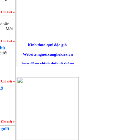
Chi tiết »
e sắc
... Mời
Kính thưa quý độc giả
Chi tiết »
thú
Website nguoixunghekiev.vn
dưới
hoạt động chính thức từ tháng
10/2012. và phi lợi nhuận.
QUẢNG CÁO
Trang tin đăng tải tin tức
Chi tiết »
của cộng đồng người Việt tại
19
Kiev
và toàn Ucraina, đồng thời lấy
tin
từ các trang báo mạng khác trên
Chi tiết »
nguyên tắc trích dẫn nguyên bản
người
đường nguồn chính. Là những