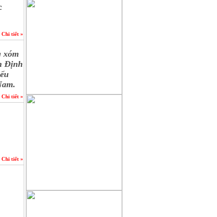
người làm báo không chuyên nên
c
chắc chắn sẽ gặp sai sót không
mong muốn, chúng tôi sẽ tiếp thu
Chi tiết »
chân thành những góp ý xây
g xóm
dựng
h Định
của quý độc giả để cho trang tin
iểu
 Nam.
ngày càng hoàn thiện hơn, xin
gửi
Chi tiết »
về mục liên hệ trên mặt báo .
Chi tiết »