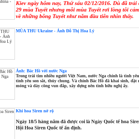
Kiev ngày hôm nay, Thứ sáu 02/12/2016. Dù đã trải
29 mùa Tuyết nhưng mỗi mùa Tuyết rơi lòng tôi cả
về những bông Tuyết như năm đầu tiên nhìn thấy.
MÙA THU Ukraine - Ảnh Đỗ Thị Hoa Lý
Ảnh: Bác Hồ với nước Nga
Trong trái tim nhiều người Việt Nam, nước Nga chính là tình yê
tình yêu son sắt, thủy chung. Và chính Bác Hồ đã khai sinh, đặt
móng và dày công vun đắp, xây dựng nên tình hữu nghị ấy.
Khi hoa Siren nở rộ
Ngày 18/5 hàng năm đã được coi là Ngày Quốc tế hoa Sire
Hội Hoa Siren Quốc tế ấn định.