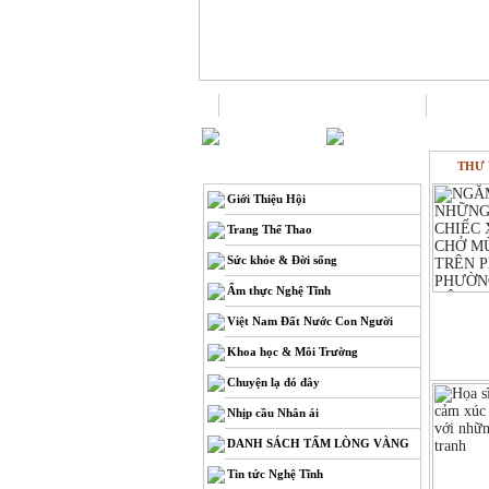
Trang chủ
THƯ 
THÔNG TIN
Giới Thiệu Hội
Trang Thể Thao
Sức khỏe & Đời sống
Ẩm thực Nghệ Tĩnh
Việt Nam Đất Nước Con Người
Khoa học & Môi Trường
Chuyện lạ đó đây
Nhịp cầu Nhân ái
DANH SÁCH TẤM LÒNG VÀNG
Tin tức Nghệ Tĩnh