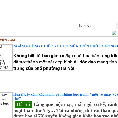
Liên hệ
Tìm Kiếm
VIỆN > ẢNH
NGẮM NHỮNG CHIẾC XE CHỞ MÙA TRÊN PHỐ PHƯỜNG 
Không biết từ bao giờ, xe đạp chở hoa bán rong trê
đã trở thành một nét đẹp bình dị, độc đáo mang tính
trưng của phố phường Hà Nội.
Họa sĩ gây cảm xúc mạnh với những bức tranh "một vé quay về 
thơ"
Dân trí
Làng quê mộc mạc, mái ngói cũ kỹ, cảnh
hoạt thân thương,… Tất cả những thứ rất thân qu
được họa sĩ 7X xuyên không gian khắc họa vào nh