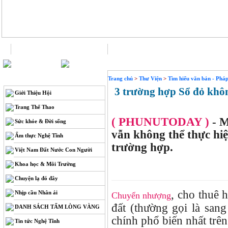
Trang chủ
Liên hệ
THÔNG TIN
Trang chủ
>
Thư Viện
>
Tìm hiểu văn bản - Pháp
3 trường hợp Sổ đỏ không
Giới Thiệu Hội
Trang Thể Thao
( PHUNUTODAY )
- M
Sức khỏe & Đời sống
vẫn không thể thực hiệ
Ẩm thực Nghệ Tĩnh
trường hợp.
Việt Nam Đất Nước Con Người
Khoa học & Môi Trường
Chuyện lạ đó đây
, cho thuê 
Nhịp cầu Nhân ái
Chuyển nhượng
đất (thường gọi là san
DANH SÁCH TẤM LÒNG VÀNG
chính phổ biến nhất trên
Tin tức Nghệ Tĩnh