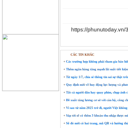
https://phunutoday.vn/
CÁC TIN KHÁC
+
Các trường hợp không phải tham gia bảo hiể
+
Thêm ngân hàng tăng mạnh lãi suất tiết kiệ
+
Từ ngày 1/7, chia sẻ thông tin sai sự thật tr
+
Quy định mới về huy động lực lượng và phươn
+
Tất cả người dân hay quay phim, chụp ảnh c
+
Đề xuất tăng lương cơ sở với cán bộ, công ch
+
Vì sao từ năm 2025 trở đi, người Việt không 
+
Sắp tới sẽ có thêm 3 khoản thu nhập được mi
+
Sổ đỏ mới có hai trang, mã QR và hướng th