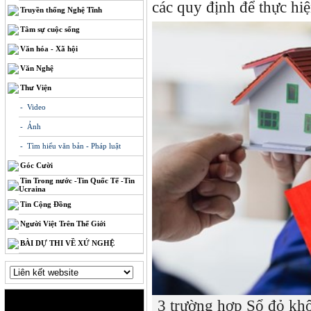
các quy định để thực hiệ
Truyền thống Nghệ Tĩnh
Tâm sự cuộc sống
Văn hóa - Xã hội
Văn Nghệ
Thư Viện
- Video
- Ảnh
- Tìm hiểu văn bản - Pháp luật
Góc Cười
Tin Trong nước -Tin Quốc Tế -Tin
Ucraina
Tin Cộng Đồng
Người Việt Trên Thế Giới
BÀI DỰ THI VỀ XỨ NGHỆ
3 trường hợp Sổ đỏ khô