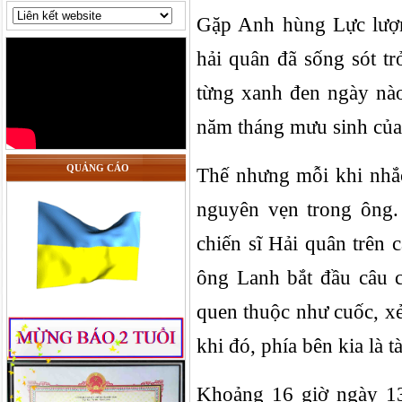
Gặp Anh hùng Lực lượn
hải quân đã sống sót t
từng xanh đen ngày nào 
năm tháng mưu sinh của 
QUẢNG CÁO
Thế nhưng mỗi khi nhắ
nguyên vẹn trong ông. 
chiến sĩ Hải quân trên 
ông Lanh bắt đầu câu 
quen thuộc như cuốc, xẻ
khi đó, phía bên kia là 
Khoảng 16 giờ ngày 1