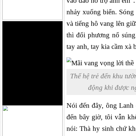
vào đảo hỗ trợ anh em”.
nhảy xuống biển. Sóng d
và tiếng hô vang lên gi
thì đối phương nổ súng.
tay anh, tay kia cầm xà 
Thế hệ trẻ đến khu tư
động khi được n
Nói đến đây, ông Lanh d
đến bây giờ, tôi vẫn k
nói: Thà hy sinh chứ k