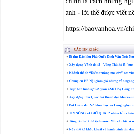
chính là cách những ngườ
anh - lời thề được viết 
https://baovanhoa.vn/ch
CÁC TIN KHÁC
+
Bí thư Đặc khu Phú Quốc Đinh Văn Nơi: Ngưng
+
Xây dựng Vành đai 5 - Vùng Thủ đô là "mơ 
+
Khánh thành “Điểm trường mơ ước” nơi vùng
+
Chung cư Hà Nội giảm giá nhưng vẫn ngang b
+
Trực ban hình sự Cơ quan CSĐT Bộ Công an 
+
Xây dựng Phú Quốc trở thành đặc khu kiểu 
+
Bắt Giám đốc Sở Khoa học và Công nghệ tỉ
+
TIN NÓNG 24 GIỜ QUA: 2 nhóm hỗn chiến, nổ
+
Tổng Bí thư, Chủ tịch nước: Mỗi cán bộ cơ s
+
Nửa thế kỷ khắc khoải và hành trình tìm danh 