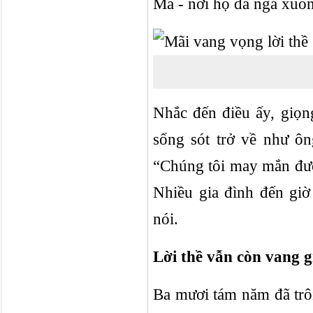
Ma - nơi họ đã ngã xuốn
Nhắc đến điều ấy, giọ
sống sót trở về như ô
“Chúng tôi may mắn được
Nhiều gia đình đến giờ
nói.
Lời thề vẫn còn vang g
Ba mươi tám năm đã trô