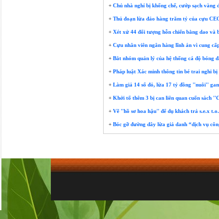
+
Chủ nhà nghỉ bị khống chế, cướp sạch vàng 
+
Thủ đoạn lừa đảo hàng trăm tỷ của cựu CEO
+
Xét xử 44 đối tượng hỗn chiến bằng dao và 
+
Cựu nhân viên ngân hàng lĩnh án vì cung cấp
+
Bắt nhóm quản lý của hệ thống cá độ bóng đá
+
Pháp luật Xác minh thông tin bé trai nghi bị
+
Làm giả 14 sổ đỏ, lừa 17 tỷ đồng ''nuôi'' ga
+
Khởi tố thêm 3 bị can liên quan cuốn sách ''
+
Vẽ ''hồ sơ hoa hậu'' để dụ khách trả s.e.x t.o.
+
Bóc gỡ đường dây lừa giả danh “dịch vụ côn