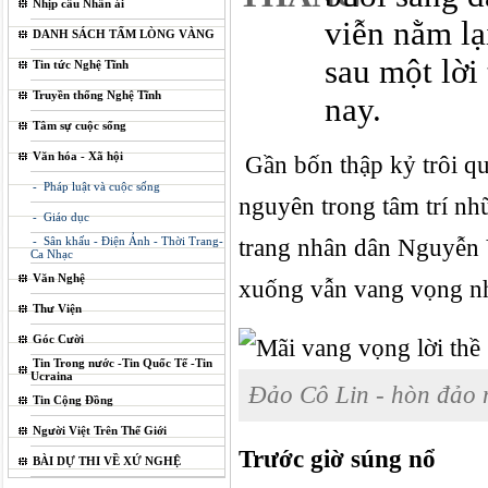
Nhịp cầu Nhân ái
viễn nằm lạ
DANH SÁCH TẤM LÒNG VÀNG
sau một lời
Tin tức Nghệ Tĩnh
Truyền thống Nghệ Tĩnh
nay.
Tâm sự cuộc sống
Văn hóa - Xã hội
Gần bốn thập kỷ trôi qu
- Pháp luật và cuộc sống
nguyên trong tâm trí n
- Giáo dục
- Sân khấu - Điện Ảnh - Thời Trang-
trang nhân dân Nguyễn V
Ca Nhạc
Văn Nghệ
xuống vẫn vang vọng n
Thư Viện
Góc Cười
Tin Trong nước -Tin Quốc Tế -Tin
Ucraina
Đảo Cô Lin - hòn đảo 
Tin Cộng Đồng
Người Việt Trên Thế Giới
Trước giờ súng nổ
BÀI DỰ THI VỀ XỨ NGHỆ