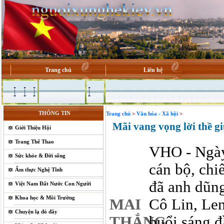
Trang chủ
Liên hệ
THÔNG TIN
Trang chủ
>
Văn hóa - Xã hội
>
Mãi vang vọng lời thề g
Giới Thiệu Hội
Trang Thể Thao
VHO - Ngày
Sức khỏe & Đời sống
cán bộ, chi
Ẩm thực Nghệ Tĩnh
đã anh dũng
Việt Nam Đất Nước Con Người
Khoa học & Môi Trường
MAI
Cô Lin, Len
Chuyện lạ đó đây
THẮNG
buổi sáng đ