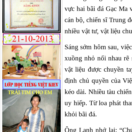
vực hai bãi đá Gạc Ma v
cán bộ, chiến sĩ Trung 
nhiều vật tư, vật liệu c
Sáng sớm hôm sau, việc 
xuồng nhỏ nối nhau rẽ s
vật liệu được chuyền t
định chủ quyền của Vi
kéo dài. Nhiều tàu chiế
uy hiếp. Từ loa phát tha
khỏi bãi đá.
Ông Lanh nhớ lại: “Chún