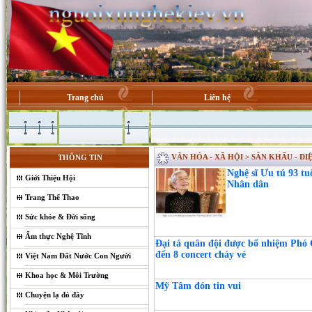
Trang chủ
Liên hệ
VĂN HÓA - XÃ HỘI > SÂN KHẤU - Đ
THÔNG TIN
Nghệ sĩ Ưu tú 93 tu
Giới Thiệu Hội
Nhân dân
Trang Thể Thao
Sức khỏe & Đời sống
Ẩm thực Nghệ Tĩnh
Đại tá quân đội được bổ nhiệm Phó 
đến 8 concert cháy vé
Việt Nam Đất Nước Con Người
Khoa học & Môi Trường
Mỹ Tâm đón tin vui
Chuyện lạ đó đây