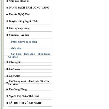
Nhịp cầu Nhân ái
DANH SÁCH TẤM LÒNG VÀNG
Tin tức Nghệ Tĩnh
Truyền thống Nghệ Tĩnh
Tâm sự cuộc sống
Văn hóa - Xã hội
- Pháp luật và cuộc sống
- Giáo dục
- Sân khấu - Điện Ảnh - Thời Trang-
Ca Nhạc
Văn Nghệ
Thư Viện
Góc Cười
Tin Trong nước -Tin Quốc Tế -Tin
Ucraina
Tin Cộng Đồng
Người Việt Trên Thế Giới
BÀI DỰ THI VỀ XỨ NGHỆ