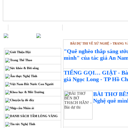
Trang chủ
Liên hệ
BÀI DỰ THI VỀ XỨ NGHỆ > TRANG 
THÔNG TIN
"Quê nghèo thắp sáng ướ
Giới Thiệu Hội
mình" của tác giả An Na
Trang Thể Thao
Sức khỏe & Đời sống
TIẾNG GỌI… GIẬT - Bài dư
Ẩm thực Nghệ Tĩnh
giả Ngọc Long - TP Hồ C
Việt Nam Đất Nước Con Người
Khoa học & Môi Trường
BÀI THƠ BÊN 
Nghệ quê mình
Chuyện lạ đó đây
Nhịp cầu Nhân ái
DANH SÁCH TẤM LÒNG VÀNG
Tin tức Nghệ Tĩnh