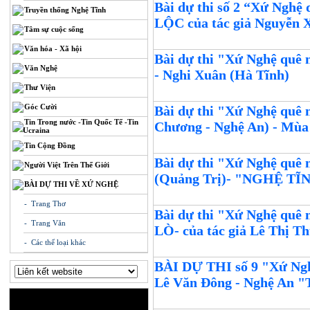
Bài dự thi số 2 “Xứ N
Truyền thống Nghệ Tĩnh
LỘC của tác giả Nguyễn 
Tâm sự cuộc sống
Văn hóa - Xã hội
Bài dự thi "Xứ Nghệ quê 
Văn Nghệ
- Nghi Xuân (Hà Tĩnh)
Thư Viện
Góc Cười
Bài dự thi "Xứ Nghệ quê
Tin Trong nước -Tin Quốc Tế -Tin
Chương - Nghệ An) - Mù
Ucraina
Tin Cộng Đồng
Bài dự thi "Xứ Nghệ quê 
Người Việt Trên Thế Giới
(Quảng Trị)- "NGHỆ
BÀI DỰ THI VỀ XỨ NGHỆ
- Trang Thơ
Bài dự thi "Xứ Nghệ 
- Trang Văn
LÒ- của tác giả Lê Thị 
- Các thể loại khác
BÀI DỰ THI số 9 "Xứ Nghê
Lê Văn Đông - Nghệ An