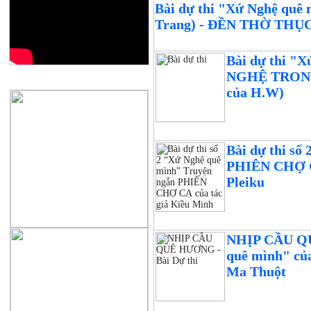
Bài dự thi "Xứ Nghệ quê 
Trang) - ĐỀN THỜ TH
Bài dự thi 
NGHỆ TRONG
QUẢNG CÁO
của H.W)
Bài dự thi sô
PHIÊN CHỢ CẠ
Pleiku
NHỊP CẦU QUÊ
quê mình" củ
Ma Thuột