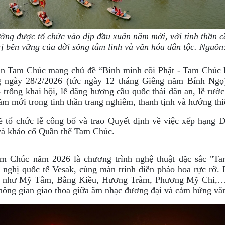
ng được tổ chức vào dịp đầu xuân năm mới, với tinh thần c
rị bền vững của đời sống tâm linh và văn hóa dân tộc. Nguồ
ân Tam Chúc mang chủ đề “Bình minh cõi Phật - Tam Chúc 
g ngày 28/2/2026 (tức ngày 12 tháng Giêng năm Bính Ngọ)
 trống khai hội, lễ dâng hương cầu quốc thái dân an, lễ rướ
m mới trong tinh thần trang nghiêm, thanh tịnh và hướng th
ẽ tổ chức lễ công bố và trao Quyết định về việc xếp hạng Di
và khảo cổ Quần thể Tam Chúc.
m Chúc năm 2026 là chương trình nghệ thuật đặc sắc "T
i nghị quốc tế Vesak, cùng màn trình diễn pháo hoa rực rỡ.
ầu như Mỹ Tâm, Bằng Kiều, Hương Tràm, Phương Mỹ Chi,… v
ông gian giao thoa giữa âm nhạc đương đại và cảm hứng văn