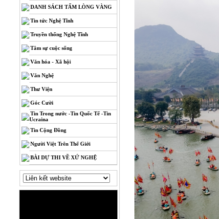
DANH SÁCH TẤM LÒNG VÀNG
Tin tức Nghệ Tĩnh
Truyền thống Nghệ Tĩnh
Tâm sự cuộc sống
Văn hóa - Xã hội
Văn Nghệ
Thư Viện
Góc Cười
Tin Trong nước -Tin Quốc Tế -Tin
Ucraina
Tin Cộng Đồng
Người Việt Trên Thế Giới
BÀI DỰ THI VỀ XỨ NGHỆ