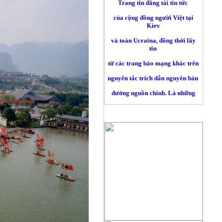
của cộng đồng người Việt tại
Kiev
và toàn Ucraina, đồng thời lấy
tin
từ các trang báo mạng khác trên
nguyên tắc trích dẫn nguyên bản
đường nguồn chính. Là những
người làm báo không chuyên nên
chắc chắn sẽ gặp sai sót không
QUẢNG CÁO
mong muốn, chúng tôi sẽ tiếp thu
chân thành những góp ý xây
dựng
của quý độc giả để cho trang tin
ngày càng hoàn thiện hơn, xin
gửi
về mục liên hệ trên mặt báo .