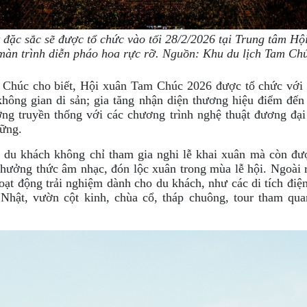
 đặc sắc sẽ được tổ chức vào tối 28/2/2026 tại Trung tâm Hộ
màn trình diễn pháo hoa rực rỡ. Nguồn: Khu du lịch Tam Ch
 Chúc cho biết, Hội xuân Tam Chúc 2026 được tổ chức với đ
không gian di sản; gia tăng nhận diện thương hiệu điểm đế
ỡng truyền thống với các chương trình nghệ thuật đương đại
vững.
du khách không chỉ tham gia nghi lễ khai xuân mà còn đư
thưởng thức âm nhạc, đón lộc xuân trong mùa lễ hội. Ngoài 
ạt động trải nghiệm dành cho du khách, như các di tích đi
hật, vườn cột kinh, chùa cổ, tháp chuông, tour tham qua