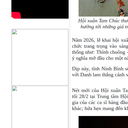
Hội xuân Tam Chúc thườ
QUẢNG CÁO
hướng tới những giá t
Năm 2026, lễ khai hội xu
chức trang trọng vào sán
thống như: Thỉnh chuông -
ý nghĩa mở đầu cho một nă
Dịp này, tỉnh Ninh Bình s
với Danh lam thắng cảnh 
Nét mới của Hội xuân Ta
tối 28/2 tại Trung tâm Hộ
gia của các ca sĩ hàng đ
khác; hứa hẹn mang đến kh