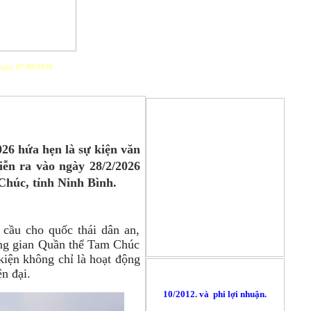
gày 07/08/2026
PLAYLIST
26 hứa hẹn là sự kiện văn
iễn ra vào ngày 28/2/2026
Chúc, tỉnh Ninh Bình.
Kính thưa quý độc giả
cầu cho quốc thái dân an,
Website nguoixunghekiev.vn
ông gian Quần thể Tam Chúc
hoạt động chính thức từ tháng
 kiện không chỉ là hoạt động
GIỚI THIỆU
10/2012. và phi lợi nhuận.
ện đại.
Trang tin đăng tải tin tức