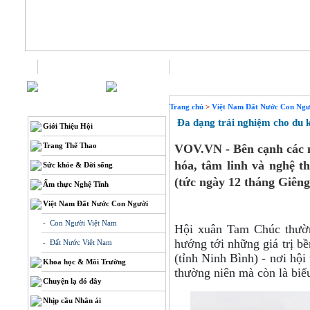
Trang chủ
Liên hệ
THÔNG TIN
Trang chủ
>
Việt Nam Đất Nước Con Ngư
Đa dạng trải nghiệm cho du 
Giới Thiệu Hội
Trang Thể Thao
VOV.VN - Bên cạnh các n
hóa, tâm linh và nghệ t
Sức khỏe & Đời sống
(tức ngày 12 tháng Giên
Ẩm thực Nghệ Tĩnh
Việt Nam Đất Nước Con Người
- Con Người Việt Nam
Hội xuân Tam Chúc thườn
hướng tới những giá trị b
- Đất Nước Việt Nam
(tỉnh Ninh Bình) - nơi hội
Khoa học & Môi Trường
thường niên mà còn là biểu 
Chuyện lạ đó đây
Nhịp cầu Nhân ái