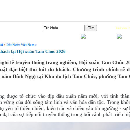
Tìm Kiếm
Thứ sáu, N
ời
>
Đất Nước Việt Nam >
khách tại Hội xuân Tam Chúc 2026
ghi lễ truyền thống trang nghiêm, Hội xuân Tam Chúc 20
huật đặc biệt thu hút du khách. Chương trình chính sẽ d
g năm Bính Ngọ) tại Khu du lịch Tam Chúc, phường Tam 
g được tổ chức vào dịp đầu xuân năm mới, với tinh thần 
ền vững của đời sống tâm linh và văn hóa dân tộc. Trong kh
 tụ yếu tố thiên nhiên, kiến trúc và chiều sâu tín ngưỡng - sự
đạt của sự tiếp nối truyền thống trong bối cảnh phát triển hi