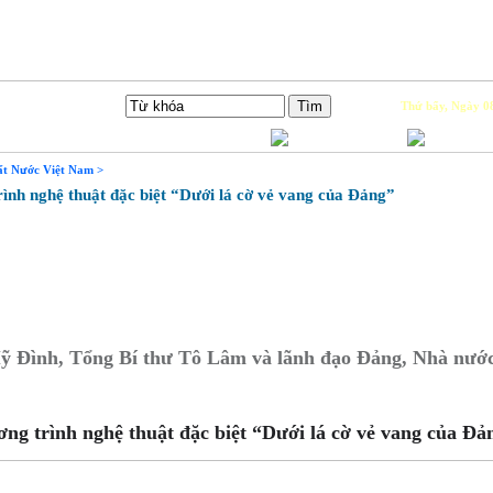
Tìm Kiếm
Thứ bẩy, Ngày 08
ất Nước Việt Nam >
h nghệ thuật đặc biệt “Dưới lá cờ vẻ vang của Đảng”
Mỹ Đình, Tổng Bí thư Tô Lâm và lãnh đạo Đảng, Nhà nước 
g trình nghệ thuật đặc biệt “Dưới lá cờ vẻ vang của Đả