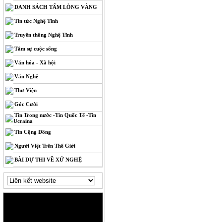
DANH SÁCH TẤM LÒNG VÀNG
Tin tức Nghệ Tĩnh
Truyền thống Nghệ Tĩnh
Tâm sự cuộc sống
Văn hóa - Xã hội
Văn Nghệ
Thư Viện
Góc Cười
Tin Trong nước -Tin Quốc Tế -Tin
Ucraina
Tin Cộng Đồng
Người Việt Trên Thế Giới
BÀI DỰ THI VỀ XỨ NGHỆ