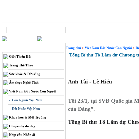
Trang chủ
Liên hệ
THÔNG TIN
Trang chủ
>
Việt Nam Đất Nước Con Người
>
Đ
Tổng Bí thư Tô Lâm dự Chương trìn
Giới Thiệu Hội
Trang Thể Thao
Sức khỏe & Đời sống
Anh Tài - Lê Hiếu
Ẩm thực Nghệ Tĩnh
Việt Nam Đất Nước Con Người
Tối 23/1, tại SVĐ Quốc gia 
- Con Người Việt Nam
của Đảng”.
- Đất Nước Việt Nam
Khoa học & Môi Trường
Tổng Bí thư Tô Lâm dự Chươn
Chuyện lạ đó đây
Nhịp cầu Nhân ái