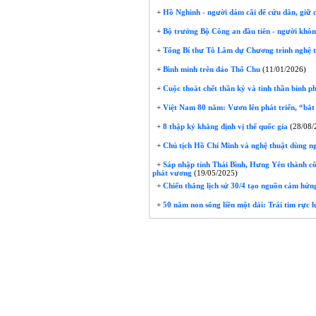
+
Hồ Nghinh - người dám cãi để cứu dân, giữ d
+
Bộ trưởng Bộ Công an đầu tiên - người khô
+
Tổng Bí thư Tô Lâm dự Chương trình nghệ th
+
Bình minh trên đảo Thổ Chu
(11/01/2026)
+
Cuộc thoát chết thần kỳ và tinh thần binh 
+
Việt Nam 80 năm: Vươn lên phát triển, “bắt 
+
8 thập kỷ khẳng định vị thế quốc gia
(28/08/
+
Chủ tịch Hồ Chí Minh và nghệ thuật dùng ngườ
+
Sáp nhập tỉnh Thái Bình, Hưng Yên thành cô
phát vương
(19/05/2025)
+
Chiến thắng lịch sử 30/4 tạo nguồn cảm hứn
+
50 năm non sông liền một dải: Trái tim rực l