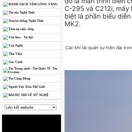
đó là màn trình diễn 
DANH SÁCH TẤM LÒNG VÀNG
C-295 và C212i, máy 
Tin tức Nghệ Tĩnh
biệt là phần biểu diễ
Truyền thống Nghệ Tĩnh
MK2.
Tâm sự cuộc sống
Văn hóa - Xã hội
Văn Nghệ
Các khí tài quân sự hiện đại tr
Thư Viện
Góc Cười
Tin Trong nước -Tin Quốc Tế -Tin
Ucraina
Tin Cộng Đồng
Người Việt Trên Thế Giới
BÀI DỰ THI VỀ XỨ NGHỆ