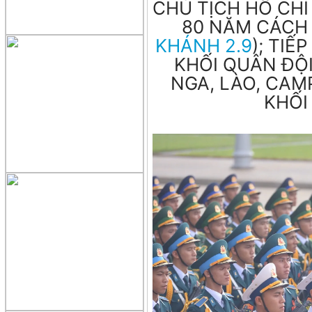
CHỦ TỊCH HỒ CHÍ
80 NĂM CÁCH
KHÁNH 2.9
); TIẾ
KHỐI QUÂN ĐỘ
NGA, LÀO, CAMP
KHỐI