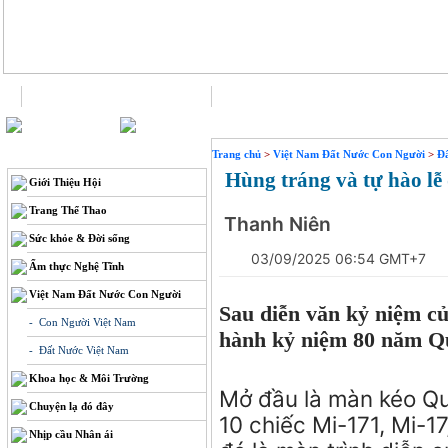
Trang chủ
Liên hệ
THÔNG TIN
Trang chủ
>
Việt Nam Đất Nước Con Người
>
Đ
Hùng tráng và tự hào lễ 
Giới Thiệu Hội
Trang Thể Thao
Thanh Niên
Sức khỏe & Đời sống
03/09/2025 06:54 GMT+7
Ẩm thực Nghệ Tĩnh
Việt Nam Đất Nước Con Người
Sau diễn văn kỷ niệm củ
- Con Người Việt Nam
hành kỷ niệm 80 năm Q
- Đất Nước Việt Nam
Khoa học & Môi Trường
Mở đầu là màn kéo Qu
Chuyện lạ đó đây
10 chiếc Mi-171, Mi-1
Nhịp cầu Nhân ái