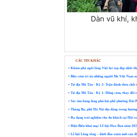
Dàn vũ khí, k
CÁC TIN KHÁC
+
Khám phá ngôi làng Việt lọt top đẹp nhất thế
+
Bữa cơm tri ân những người Mẹ Việt Nam an
+
Tử địa Mỏ Tàu - Kỳ 2: Trận đánh then chốt
+
Tử địa Mỏ Tàu - Kỳ 1: Dũng cảm, thay đổi t
+
Sắc tím bằng lăng phủ kín phố phường Hải 
+
Tháng Ba, phố Hà Nội dịu dàng trong hương
+
Đa dạng trải nghiệm cho du khách tại Hội 
+
Điện Biên khai mạc Lễ hội Hoa Ban năm 2026
+
Lễ hội Lồng tồng – khởi đầu xuân mới của đ