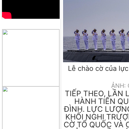
QUẢNG CÁO
Lễ chào cờ của lực
ẢNH:
TIẾP THEO, LẦN 
HÀNH TIẾN QU
ĐÌNH. LỰC LƯỢNG
KHỐI NGHI TRƯỢ
CỜ TỔ QUỐC VÀ 