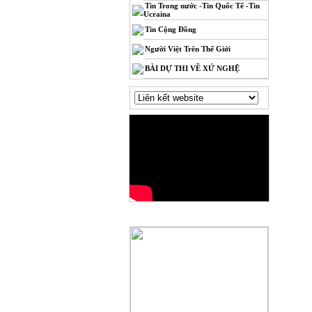
Tin Trong nước -Tin Quốc Tế -Tin
Ucraina
Tin Cộng Đồng
Người Việt Trên Thế Giới
BÀI DỰ THI VỀ XỨ NGHỆ
QUẢNG CÁO