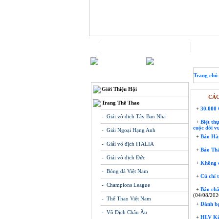
Trang chủ
THÔNG TIN
Trang chủ
Giới Thiệu Hội
CÁC
Trang Thể Thao
+
30.000 
- Giải vô địch Tây Ban Nha
+
Biệt thự
cuộc đời v
- Giải Ngoại Hạng Anh
+
Báo Hàn
- Giải vô địch ITALIA
+
Báo Thá
- Giải vô địch Đức
+
Không ch
- Bóng đá Việt Nam
+
Cú chỉ t
- Champions League
+
Báo châ
(04/08/202
- Thể Thao Việt Nam
+
Đánh bại
- Vô Địch Châu Âu
+
HLV Kim 