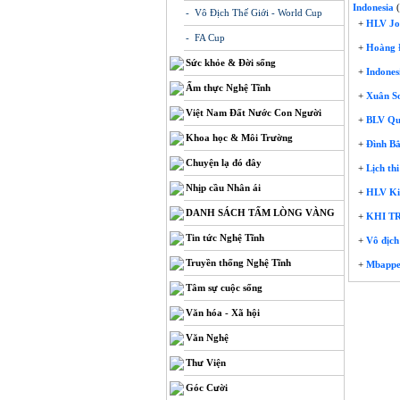
Indonesia
(
- Vô Địch Thế Giới - World Cup
+
HLV Joh
- FA Cup
+
Hoàng Đ
Sức khỏe & Đời sống
+
Indones
Ẩm thực Nghệ Tĩnh
+
Xuân So
Việt Nam Đất Nước Con Người
+
BLV Qua
Khoa học & Môi Trường
+
Đình Bắc
Chuyện lạ đó đây
+
Lịch th
Nhịp cầu Nhân ái
+
HLV Kim
DANH SÁCH TẤM LÒNG VÀNG
+
KHI TR
Tin tức Nghệ Tĩnh
+
Vô địch
Truyền thống Nghệ Tĩnh
+
Mbappe 
Tâm sự cuộc sống
Văn hóa - Xã hội
Văn Nghệ
Thư Viện
Góc Cười