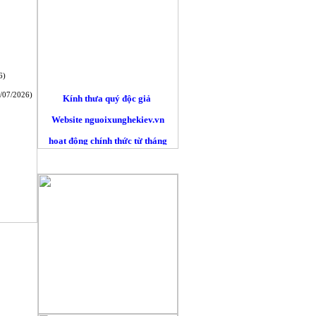
6)
Kính thưa quý độc giả
/07/2026)
Website nguoixunghekiev.vn
hoạt động chính thức từ tháng
10/2012. và phi lợi nhuận.
QUẢNG CÁO
Trang tin đăng tải tin tức
của cộng đồng người Việt tại
Kiev
và toàn Ucraina, đồng thời lấy
tin
từ các trang báo mạng khác trên
nguyên tắc trích dẫn nguyên bản
đường nguồn chính. Là những