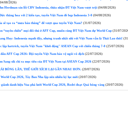
04/08/2026)
n Herdman xin lỗi CĐV Indonesia, thừa nhận ĐT Việt Nam vượt trội
(04/08/2026)
ức thăng hoa với 2 kiến tạo, tuyển Việt Nam đè bẹp Indonesia 3-0
(04/08/2026)
ia sẽ tạo ra “mưa bàn thắng” để vượt qua tuyển Việt Nam?
(31/07/2026)
n “tuyên chiến” mọi đối thủ ở AFF Cup, muốn cùng ĐT Việt Nam dự World Cup
(31/07/202
ng Huy: Indonesia mạnh đấy, nhưng tranh nhất nhì với Việt Nam vẫn là Thái Lan thôi!
(31
 lập hattrick, tuyển Việt Nam ''khởi động'' ASEAN Cup với chiến thắng 7-0
(25/07/2026)
i đấu AFF Cup 2026: Đội tuyển Việt Nam bảo vệ ngôi vô địch
(22/07/2026)
 Sang-sik chỉ ra mục tiêu của ĐT Việt Nam tại ASEAN Cup 2026
(22/07/2026)
ÁI BÓNG LĂN, THẾ GIỚI XÍCH LẠI GẦN NHAU HƠN.
(20/07/2026)
 World Cup 2026, Tây Ban Nha lập nên nhiều kỷ lục mới
(20/07/2026)
giành danh hiệu Vua phá lưới World Cup 2026, Rodri đoạt Quả bóng vàng
(20/07/2026)