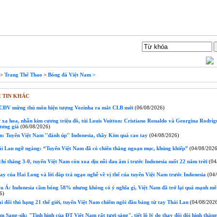
Liên hệ
Tìm Kiếm
>
Trang Thể Thao
>
Bóng đá Việt Nam >
 TIN KHÁC
CĐV mừng thủ môn hiện tượng Vozinha ra mắt CLB mới
(06/08/2026)
 xa hoa, nhẫn kim cương triệu đô, túi Louis Vuitton: Cristiano Ronaldo và Georgina Rodríg
ương giả
(06/08/2026)
: Tuyển Việt Nam ''đánh úp'' Indonesia, thầy Kim quá cao tay
(04/08/2026)
i Lan ngỡ ngàng: “Tuyển Việt Nam đã có chiến thắng ngoạn mục, khủng khiếp”
(04/08/2026
ỉ thắng 3-0, tuyển Việt Nam còn xoa dịu nỗi đau âm ỉ trước Indonesia suốt 22 năm trời
(04
ay của Hai Long và lời đáp trả ngạo nghễ về vị thế của tuyển Việt Nam trước Indonesia
(04/
u Á: Indonesia cầm bóng 58% nhưng không có ý nghĩa gì, Việt Nam đã trở lại quá mạnh mẽ
6)
 đối thủ hạng 21 thế giới, tuyển Việt Nam chiếm ngôi đầu bảng từ tay Thái Lan
(04/08/202
Sang-sik: "Tình hình của ĐT Việt Nam rất tươi sáng", tiết lộ lý do thay đổi đội hình thắng