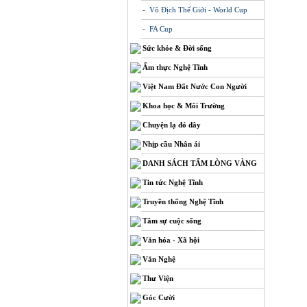
- Vô Địch Thế Giới - World Cup
- FA Cup
Sức khỏe & Đời sống
Ẩm thực Nghệ Tĩnh
Việt Nam Đất Nước Con Người
Khoa học & Môi Trường
Chuyện lạ đó đây
Nhịp cầu Nhân ái
DANH SÁCH TẤM LÒNG VÀNG
Tin tức Nghệ Tĩnh
Truyền thống Nghệ Tĩnh
Tâm sự cuộc sống
Văn hóa - Xã hội
Văn Nghệ
Thư Viện
Góc Cười