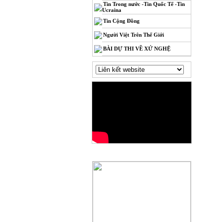
Tin Trong nước -Tin Quốc Tế -Tin
Ucraina
Tin Cộng Đồng
Người Việt Trên Thế Giới
BÀI DỰ THI VỀ XỨ NGHỆ
QUẢNG CÁO