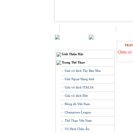
Trang chủ
TRAN
THÔNG TIN
Chưa có 
Giới Thiệu Hội
Trang Thể Thao
- Giải vô địch Tây Ban Nha
- Giải Ngoại Hạng Anh
- Giải vô địch ITALIA
- Giải vô địch Đức
- Bóng đá Việt Nam
- Champions League
- Thể Thao Việt Nam
- Vô Địch Châu Âu