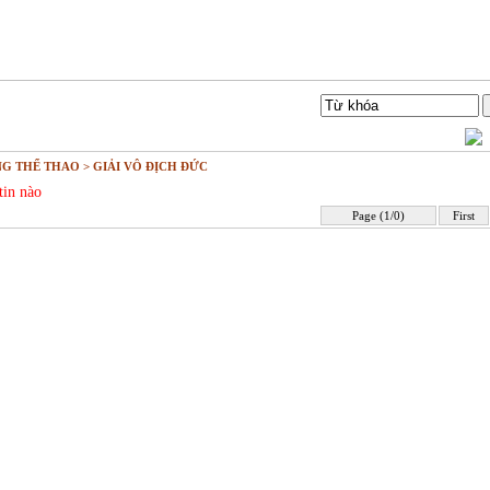
Liên hệ
Tìm Kiếm
G THỂ THAO > GIẢI VÔ ĐỊCH ĐỨC
tin nào
Page (1/0)
First