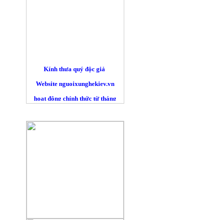
Kính thưa quý độc giả
Website nguoixunghekiev.vn
hoạt động chính thức từ tháng
10/2012. và phi lợi nhuận.
QUẢNG CÁO
Trang tin đăng tải tin tức
của cộng đồng người Việt tại
Kiev
và toàn Ucraina, đồng thời lấy
tin
từ các trang báo mạng khác trên
nguyên tắc trích dẫn nguyên bản
đường nguồn chính. Là những