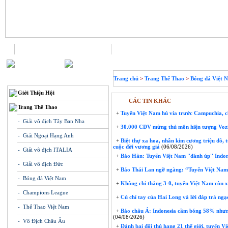
Trang chủ
Liên hệ
THÔNG TIN
Trang chủ
>
Trang Thể Thao
>
Bóng đá Việt 
Giới Thiệu Hội
CÁC TIN KHÁC
Trang Thể Thao
+
Tuyển Việt Nam hú vía trước Campuchia, ch
- Giải vô địch Tây Ban Nha
+
30.000 CĐV mừng thủ môn hiện tượng Voz
- Giải Ngoại Hạng Anh
+
Biệt thự xa hoa, nhẫn kim cương triệu đô, 
cuộc đời vương giả
(06/08/2026)
- Giải vô địch ITALIA
+
Báo Hàn: Tuyển Việt Nam ''đánh úp'' Indon
- Giải vô địch Đức
+
Báo Thái Lan ngỡ ngàng: “Tuyển Việt Nam 
- Bóng đá Việt Nam
+
Không chỉ thắng 3-0, tuyển Việt Nam còn xo
- Champions League
+
Cú chỉ tay của Hai Long và lời đáp trả ngạ
- Thể Thao Việt Nam
+
Báo châu Á: Indonesia cầm bóng 58% nhưng
(04/08/2026)
- Vô Địch Châu Âu
+
Đánh bại đối thủ hạng 21 thế giới, tuyển V