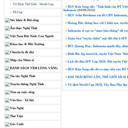
- Vô Địch Thế Giới - World Cup
+
HLV Kim Sang-sik: "Tình hình của ĐT Việt N
Indonesia
(04/08/2026)
- FA Cup
+
HLV John Herdman xin lỗi CĐV Indonesia,
Sức khỏe & Đời sống
+
Hoàng Đức thăng hoa với 2 kiến tạo, tuyển
Ẩm thực Nghệ Tĩnh
+
Indonesia sẽ tạo ra “mưa bàn thắng” để v
Việt Nam Đất Nước Con Người
+
Xuân Son “tuyên chiến” mọi đối thủ ở AF
Khoa học & Môi Trường
+
BLV Quang Huy: Indonesia mạnh đấy, nhưng
Chuyện lạ đó đây
+
Đình Bắc lập hattrick, tuyển Việt Nam ''kh
Nhịp cầu Nhân ái
+
Lịch thi đấu AFF Cup 2026: Đội tuyển Việt
DANH SÁCH TẤM LÒNG VÀNG
+
HLV Kim Sang-sik chỉ ra mục tiêu của ĐT
Tin tức Nghệ Tĩnh
+
KHI TRÁI BÓNG LĂN, THẾ GIỚI XÍCH
Truyền thống Nghệ Tĩnh
+
Vô địch World Cup 2026, Tây Ban Nha lập 
Tâm sự cuộc sống
Văn hóa - Xã hội
Văn Nghệ
Thư Viện
Góc Cười