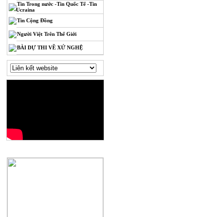
Tin Trong nước -Tin Quốc Tế -Tin
Ucraina
Tin Cộng Đồng
Người Việt Trên Thế Giới
BÀI DỰ THI VỀ XỨ NGHỆ
QUẢNG CÁO