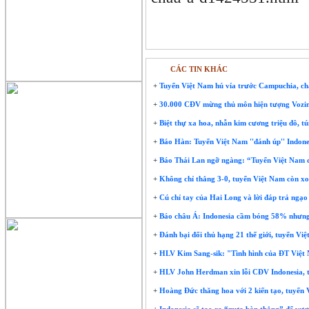
CÁC TIN KHÁC
+
Tuyển Việt Nam hú vía trước Campuchia, chậ
+
30.000 CĐV mừng thủ môn hiện tượng Vozi
+
Biệt thự xa hoa, nhẫn kim cương triệu đô, t
+
Báo Hàn: Tuyển Việt Nam ''đánh úp'' Indone
+
Báo Thái Lan ngỡ ngàng: “Tuyển Việt Nam đ
+
Không chỉ thắng 3-0, tuyển Việt Nam còn xoa
+
Cú chỉ tay của Hai Long và lời đáp trả ngạo
+
Báo châu Á: Indonesia cầm bóng 58% nhưng 
+
Đánh bại đối thủ hạng 21 thế giới, tuyển Vi
+
HLV Kim Sang-sik: "Tình hình của ĐT Việt Nam
+
HLV John Herdman xin lỗi CĐV Indonesia, 
+
Hoàng Đức thăng hoa với 2 kiến tạo, tuyển 