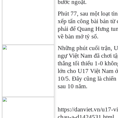
bước ngoặt.
Phút 77, sau một loạt t
xếp tấn công bài bản từ
phải để Quang Hưng tun
về bàn mở tỷ số.
Những phút cuối trận, 
ngự Việt Nam đã chơi tập
thắng tối thiểu 1-0 khô
lớn cho U17 Việt Nam ở
10/5. Đây cũng là chiế
sau 10 năm.
https://danviet.vn/u17
chau-a-d1424531.html