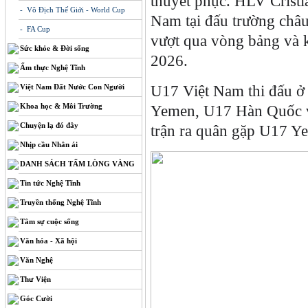
thuyết phục. HLV Cristi
- Vô Địch Thế Giới - World Cup
Nam tại đấu trường châu 
- FA Cup
vượt qua vòng bảng và 
Sức khỏe & Đời sống
2026.
Ẩm thực Nghệ Tĩnh
Việt Nam Đất Nước Con Người
U17 Việt Nam thi đấu ở
Khoa học & Môi Trường
Yemen, U17 Hàn Quốc và
Chuyện lạ đó đây
trận ra quân gặp U17 Ye
Nhịp cầu Nhân ái
DANH SÁCH TẤM LÒNG VÀNG
Tin tức Nghệ Tĩnh
Truyền thống Nghệ Tĩnh
Tâm sự cuộc sống
Văn hóa - Xã hội
Văn Nghệ
Thư Viện
Góc Cười