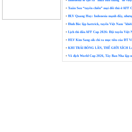
+
Indonesia sẽ tạo ra “mưa bàn thắng” để vượ
+
Xuân Son “tuyên chiến” mọi đối thủ ở AFF
+
BLV Quang Huy: Indonesia mạnh đấy, nhưng t
+
Đình Bắc lập hattrick, tuyển Việt Nam ''khở
+
Lịch thi đấu AFF Cup 2026: Đội tuyển Việt 
+
HLV Kim Sang-sik chỉ ra mục tiêu của ĐT 
+
KHI TRÁI BÓNG LĂN, THẾ GIỚI XÍCH 
+
Vô địch World Cup 2026, Tây Ban Nha lập nê