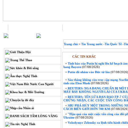
Trang chủ
Liên hệ
THÔNG TIN
Trang chủ
>
Tin Trong nước -Tin Quốc Tế -Ti
Giới Thiệu Hội
CÁC TIN KHÁC
Trang Thể Thao
+
Tình báo của Putin bị nghi lên kế hoạch ám
bang Bayern
(07/08/2026)
Sức khỏe & Đời sống
+
Putin đã nhắm vào Đức từ lâu
(07/08/2026
Ẩm thực Nghệ Tĩnh
+
Sáu tháng không còn truy cập mạng Starlink
tinh của Elon Musk
(07/08/2026)
Việt Nam Đất Nước Con Người
+
REUTERS: NGA ĐANG CHUẨN BỊ MỘT
MÁY BAY KHÔNG NGƯỜI LÁI CỦA UKRAI
Khoa học & Môi Trường
+
REUTERS: TÊN LỬA ĐẠN ĐẠO FP-7 C
Chuyện lạ đó đây
CHỨNG NHẬN, CÁC CUỘC TẤN CÔNG ĐẦU
+
SBU PHÁ HỦY MỘT TRONG NHỮNG NH
Nhịp cầu Nhân ái
CÁCH BIÊN GIỚI HƠN 700 KM
(07/08/2026
+
"Hậu quả của một cuộc tấn công của đối p
DANH SÁCH TẤM LÒNG VÀNG
Ukraine
(07/08/2026)
+
Volodymyr Zelensky ra lệnh tiến hành chi
Tin tức Nghệ Tĩnh