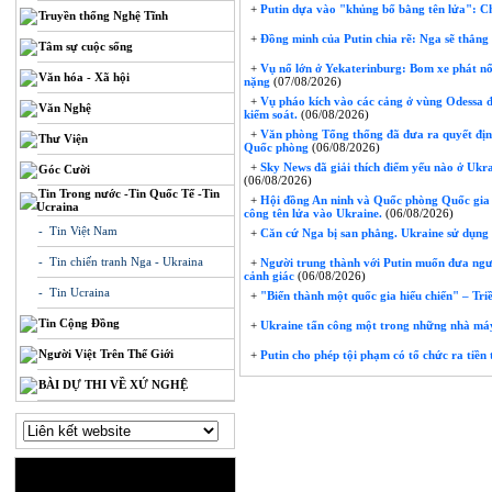
+
Putin dựa vào "khủng bố bằng tên lửa": C
Truyền thống Nghệ Tĩnh
+
Đồng minh của Putin chia rẽ: Nga sẽ thắng
Tâm sự cuộc sống
+
Vụ nổ lớn ở Yekaterinburg: Bom xe phát nổ
Văn hóa - Xã hội
nặng
(07/08/2026)
+
Vụ pháo kích vào các cảng ở vùng Odessa đã 
Văn Nghệ
kiểm soát.
(06/08/2026)
+
Văn phòng Tổng thống đã đưa ra quyết định
Thư Viện
Quốc phòng
(06/08/2026)
+
Sky News đã giải thích điểm yếu nào ở Ukra
Góc Cười
(06/08/2026)
Tin Trong nước -Tin Quốc Tế -Tin
+
Hội đồng An ninh và Quốc phòng Quốc gia đ
Ucraina
công tên lửa vào Ukraine.
(06/08/2026)
- Tin Việt Nam
+
Căn cứ Nga bị san phẳng. Ukraine sử dụng
- Tin chiến tranh Nga - Ukraina
+
Người trung thành với Putin muốn đưa người
cảnh giác
(06/08/2026)
- Tin Ucraina
+
"Biến thành một quốc gia hiếu chiến" – Triề
Tin Cộng Đồng
+
Ukraine tấn công một trong những nhà máy
Người Việt Trên Thế Giới
+
Putin cho phép tội phạm có tổ chức ra tiền
BÀI DỰ THI VỀ XỨ NGHỆ