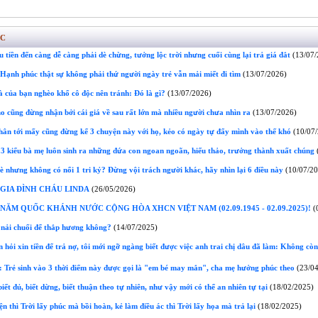
ÁC
u tiền đến càng dễ càng phải dè chừng, tưởng lộc trời nhưng cuối cùng lại trả giá đắt
(13/07/
Hạnh phúc thật sự không phải thứ người ngày trẻ vẫn mải miết đi tìm
(13/07/2026)
à của bạn nghèo khổ cô độc nên tránh: Đó là gì?
(13/07/2026)
o cũng đừng nhận bởi cái giá về sau rất lớn mà nhiều người chưa nhìn ra
(13/07/2026)
ân tới mấy cũng đừng kể 3 chuyện này với họ, kẻo có ngày tự đẩy mình vào thế khó
(10/07/
3 kiểu bà mẹ luôn sinh ra những đứa con ngoan ngoãn, hiếu thảo, trưởng thành xuất chúng
(
è nhưng không có nổi 1 tri kỷ? Đừng vội trách người khác, hãy nhìn lại 6 điều này
(10/07/20
GIA ĐÌNH CHÁU LINDA
(26/05/2026)
ĂM QUỐC KHÁNH NƯỚC CỘNG HÒA XHCN VIỆT NAM (02.09.1945 - 02.09.2025)!
(
nải chuối để thắp hương không?
(14/07/2025)
 hỏi xin tiền để trả nợ, tôi mới ngỡ ngàng biết được việc anh trai chị dâu đã làm: Không cò
 Trẻ sinh vào 3 thời điểm này được gọi là "em bé may mắn", cha mẹ hưởng phúc theo
(23/04
iết đủ, biết dừng, biết thuận theo tự nhiên, như vậy mới có thể an nhiên tự tại
(18/02/2025)
n thì Trời lấy phúc mà bồi hoàn, kẻ làm điều ác thì Trời lấy họa mà trả lại
(18/02/2025)