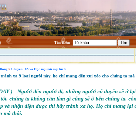
ệ
Tìm Kiếm
 Đồng
>
Chuyện Đời và Học mọi nơi mọi lúc >
ránh xa 9 loại người này, họ chỉ mang đến xui xẻo cho chúng ta mà 
AY )
- Người đến người đi, những người có duyên sẽ ở lại
tốt, chúng ta không cần làm gì cũng sẽ ở bên chúng ta, c
p và nhận diện được thì hãy tránh xa họ. Họ chỉ mang lại 
o mà thôi.