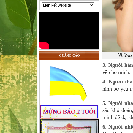
Những 
QUẢNG CÁO
3. Ngưới hám
về cho mình.
4. Người th
nịnh bợ yêu th
5. Người nh
sâu khó đoán,
mình để đạt đ
6. Người nhi