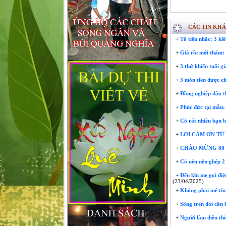
CÁC TIN KH
+
Tổ tiên nhắc: 3 kiể
+
Già rồi mới thấm: 
+
3 thứ khiến tuổi gi
+
3 món tiền được ch
+
Đồng nghiệp dẫu th
+
Phúc đức tại mẫu: 
+
Có rất nhiều bạn b
+
LỜI CẢM ƠN TỪ 
+
CHÀO MỪNG 80 N
+
Có nên nên ghép 2 
+
Đến khi mẹ gọi điện
(23/04/2025)
+
Không phải mê tín:
+
Sống trên đời cần b
+
Người làm điều thiệ