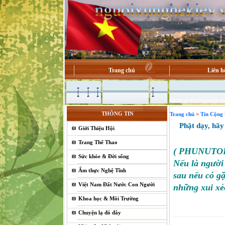
Trang chủ
Liên h
THÔNG TIN
Trang chủ
>
Tin Cộng
Phật dạy, hãy t
Giới Thiệu Hội
Trang Thể Thao
( PHUNUTOD
Sức khỏe & Đời sống
Nếu là người 
Ẩm thực Nghệ Tĩnh
sau nếu có gặ
Việt Nam Đất Nước Con Người
những xui xẻ
Khoa học & Môi Trường
Chuyện lạ đó đây