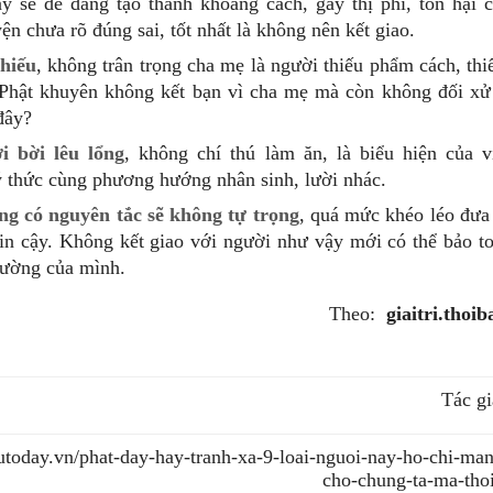
 sẽ dễ dàng tạo thành khoảng cách, gây thị phi, tổn hại 
n chưa rõ đúng sai, tốt nhất là không nên kết giao.
 hiếu
, không trân trọng cha mẹ là người thiếu phẩm cách, th
 Phật khuyên không kết bạn vì cha mẹ mà còn không đối xử t
 đây?
i bời lêu lổng
, không chí thú làm ăn, là biểu hiện của vi
ý thức cùng phương hướng nhân sinh, lười nhác.
ng có nguyên tắc sẽ không tự trọng
, quá mức khéo léo đưa
tin cậy. Không kết giao với người như vậy mới có thể bảo t
rường của mình.
Theo:
giaitri.thoi
Tác gi
nutoday.vn/phat-day-hay-tranh-xa-9-loai-nguoi-nay-ho-chi-ma
cho-chung-ta-ma-tho