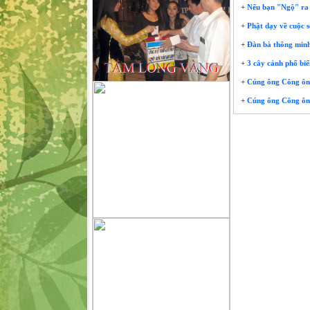
+
Nếu bạn "Ngộ" ra đ
+
Phật dạy về cuộc s
+
Đàn bà thông minh 
+
3 cây cảnh phổ biến
+
Cúng ông Công ông 
+
Cúng ông Công ông 