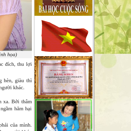
người làm báo không chuyên nên
chắc chắn sẽ gặp sai sót không
mong muốn, chúng tôi sẽ tiếp thu
chân thành những góp ý xây
dựng
của quý độc giả để cho trang tin
ngày càng hoàn thiện hơn, xin
inh họa)
gửi
c đích, thu lợi
về mục liên hệ trên mặt báo .
g hèn, giàu thì
 người khác.
nh xa. Bởi thâm
ẽ ngầm hãm hại
phải của mình.