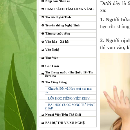
Nhịp cầu Nhân ái
Dưới đây là 9
DANH SÁCH TẤM LÒNG VÀNG
xa:
Tin tức Nghệ Tĩnh
1. Người hứ
Truyền thống Nghệ Tĩnh
hẹn rồi không 
Tâm sự cuộc sống
2. Người nịn
Văn hóa - Xã hội
thì vun vào, k
Văn Nghệ
Thư Viện
Góc Cười
Tin Trong nước -Tin Quốc Tế -Tin
Ucraina
Tin Cộng Đồng
- Chuyện Đời và Học mọi nơi mọi
lúc
- LỚP HỌC TIẾNG VIỆT KIEV
- BÀI HỌC CUỘC SỐNG TỪ PHẬT
PHÁP
Người Việt Trên Thế Giới
BÀI DỰ THI VỀ XỨ NGHỆ