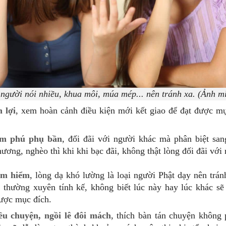
người nói nhiều, khua môi, múa mép... nên tránh xa. (Ảnh m
 lợi
, xem hoàn cảnh điều kiện mới kết giao để đạt được mụ
am phú phụ bần
, đối đãi với người khác mà phân biệt san
ương, nghèo thì khi khi bạc đãi, không thật lòng đối đãi với
am hiểm
, lòng dạ khó lường là loại người Phật dạy nên trá
 thường xuyên tính kế, không biết lúc này hay lúc khác s
ược mục đích.
ều chuyện, ngồi lê đôi mách
, thích bàn tán chuyện không 