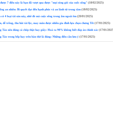
ược 7 điều này là bạn đã vượt qua được "mọi sóng gió của cuốc sống"
(18/02/2025)
ống an nhiên: Bí quyết đạt đến hạnh phúc và an lành từ trong tâm
(18/02/2025)
có 4 loại tài sản này, nhờ đó mà cuộc sống trong ấm ngoài êm
(20/01/2025)
, dễ trồng, thu hút tài lộc, may mắn được nhiều gia đình lựa chọn chưng Tết
(17/01/2025)
Táo nên dùng cá chép thật hay giấy: Hoá ra 90% không biết đáp án chính xác
(17/01/202
Táo trong bếp hay trên bàn thờ là đúng: Những điều cần lưu ý
(17/01/2025)