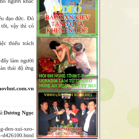
cho người khác
iếu đạo đức. Đó
ốt, vậy thì có
ệc thiếu trách
 đẩy làm người
oàn thái độ ứng
baovhnt.com.vn
ả:
Dương Ngọc
ng-den-xui-xeo-
i-d426100.html