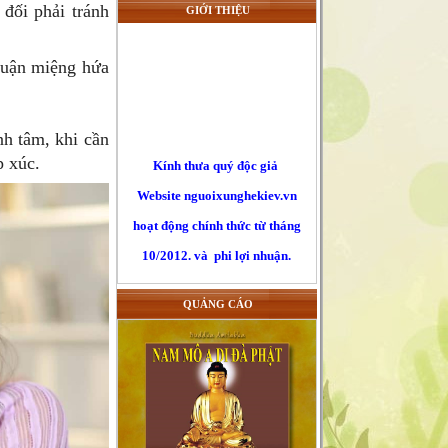
 đối phải tránh
GIỚI THIỆU
thuận miệng hứa
Kính thưa quý độc giả
nh tâm, khi cần
p xúc.
Website nguoixunghekiev.vn
hoạt động chính thức từ tháng
10/2012. và phi lợi nhuận.
Trang tin đăng tải tin tức
của cộng đồng người Việt tại
Kiev
QUẢNG CÁO
và toàn Ucraina, đồng thời lấy
tin
từ các trang báo mạng khác trên
nguyên tắc trích dẫn nguyên bản
đường nguồn chính. Là những