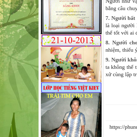
Người như vậy
bằng câu chuyệ
7. Người bất
là loại người
thể tốt với ai
8. Người chơ
nhiệm, thiếu 
9. Người khô
ta không thể 
xử cùng lập t
https://phu