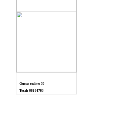
THỐNG KÊ
Guests online: 30
Total: 88184783