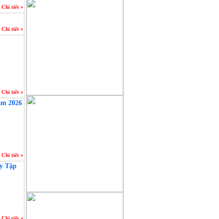
người làm báo không chuyên nên
Chi tiết »
chắc chắn sẽ gặp sai sót không
Chi tiết »
mong muốn, chúng tôi sẽ tiếp thu
chân thành những góp ý xây
dựng
của quý độc giả để cho trang tin
ngày càng hoàn thiện hơn, xin
Chi tiết »
gửi
ăm 2026
về mục liên hệ trên mặt báo .
Chi tiết »
uy Tập
Chi tiết »