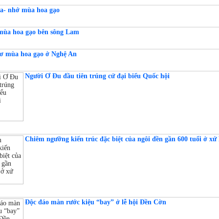
a- nhớ mùa hoa gạo
mùa hoa gạo bên sông Lam
ơ mùa hoa gạo ở Nghệ An
Người Ơ Đu đầu tiên trúng cử đại biểu Quốc hội
Chiêm ngưỡng kiến trúc đặc biệt của ngôi đền gần 600 tuổi ở xứ
Độc đáo màn rước kiệu “bay” ở lễ hội Đền Cờn