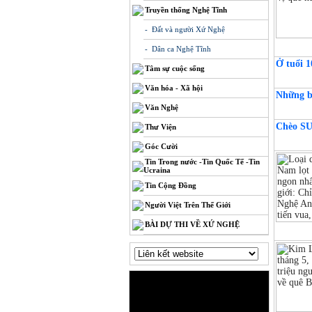
Truyền thống Nghệ Tĩnh
- Đất và người Xứ Nghệ
- Dân ca Nghệ Tĩnh
Ở tuổi 1
Tâm sự cuộc sống
Văn hóa - Xã hội
Những b
Văn Nghệ
Chèo SUP
Thư Viện
Góc Cười
Tin Trong nước -Tin Quốc Tế -Tin
Ucraina
Tin Cộng Đồng
Người Việt Trên Thế Giới
BÀI DỰ THI VỀ XỨ NGHỆ