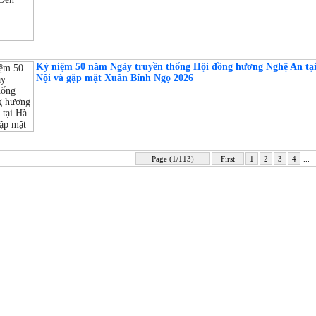
Kỷ niệm 50 năm Ngày truyền thống Hội đồng hương Nghệ An tạ
Nội và gặp mặt Xuân Bính Ngọ 2026
Page (1/113)
First
1
2
3
4
...