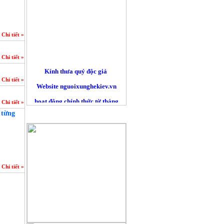
Chi tiết »
Chi tiết »
Kính thưa quý độc giả
Website nguoixunghekiev.vn
Chi tiết »
hoạt động chính thức từ tháng
Chi tiết »
10/2012. và phi lợi nhuận.
 từng
QUẢNG CÁO
Trang tin đăng tải tin tức
của cộng đồng người Việt tại
Kiev
và toàn Ucraina, đồng thời lấy
Chi tiết »
tin
từ các trang báo mạng khác trên
nguyên tắc trích dẫn nguyên bản
đường nguồn chính. Là những