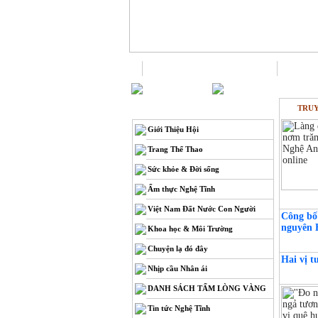
Trang chủ
TRUY
THÔNG TIN
Giới Thiệu Hội
Trang Thể Thao
Sức khỏe & Đời sống
Ẩm thực Nghệ Tĩnh
Việt Nam Đất Nước Con Người
Công bố 
nguyên 
Khoa học & Môi Trường
Chuyện lạ đó đây
Hai vị t
Nhịp cầu Nhân ái
DANH SÁCH TẤM LÒNG VÀNG
Tin tức Nghệ Tĩnh