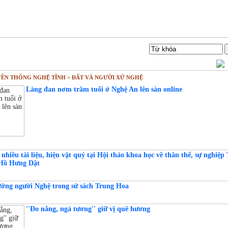
Liên hệ
Tìm Kiếm
ỀN THỐNG NGHỆ TĨNH > ĐẤT VÀ NGƯỜI XỨ NGHỆ
Làng đan nơm trăm tuổi ở Nghệ An lên sàn online
nhiều tài liệu, hiện vật quý tại Hội thảo khoa học về thân thế, sự nghiệp
Hồ Hưng Dật
ướng người Nghệ trong sử sách Trung Hoa
''Đo nắng, ngả tương'' giữ vị quê hương