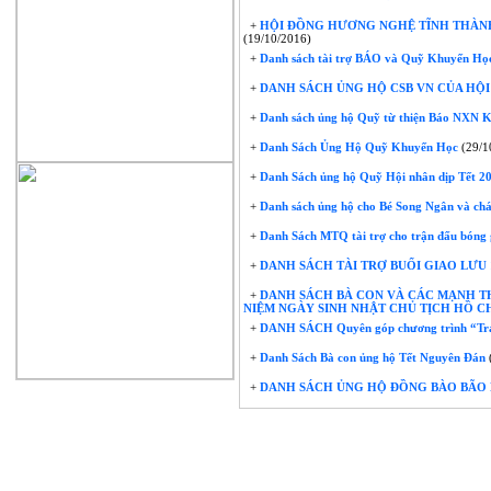
+
HỘI ĐỒNG HƯƠNG NGHỆ TĨNH THÀNH
(19/10/2016)
+
Danh sách tài trợ BÁO và Quỹ Khuyến Họ
+
DANH SÁCH ỦNG HỘ CSB VN CỦA HỘI 
+
Danh sách ủng hộ Quỹ từ thiện Báo NXN K
+
Danh Sách Ủng Hộ Quỹ Khuyến Học
(29/1
+
Danh Sách ủng hộ Quỹ Hội nhân dịp Tết 2
+
Danh sách ủng hộ cho Bé Song Ngân và ch
+
Danh Sách MTQ tài trợ cho trận đấu bóng 
+
DANH SÁCH TÀI TRỢ BUỔI GIAO LƯU 
+
DANH SÁCH BÀ CON VÀ CÁC MẠNH T
NIỆM NGÀY SINH NHẬT CHỦ TỊCH HỒ CH
+
DANH SÁCH Quyên góp chương trình “Trá
+
Danh Sách Bà con ủng hộ Tết Nguyên Đán
+
DANH SÁCH ỦNG HỘ ĐỒNG BÀO BÃO L