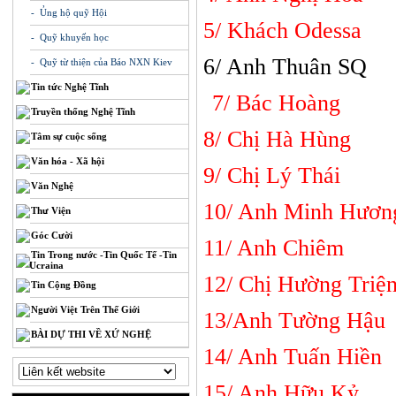
- Ủng hộ quỹ Hội
5/ Khách Od
- Quỹ khuyến học
6/ Anh Thu
- Quỹ từ thiện của Báo NXN Kiev
Tin tức Nghệ Tĩnh
7/ Bác Hoàng
Truyền thống Nghệ Tĩnh
8/ Chị Hà H
Tâm sự cuộc sống
Văn hóa - Xã hội
9/ Chị Lý Thái
Văn Nghệ
10/ Anh Minh Hươn
Thư Viện
Góc Cười
11/ Anh Chiêm
Tin Trong nước -Tin Quốc Tế -Tin
Ucraina
12/ Chị Hường Triệ
Tin Cộng Đồng
Người Việt Trên Thế Giới
13/Anh Tường
BÀI DỰ THI VỀ XỨ NGHỆ
14/ Anh Tuấn
15/ Anh Hữ