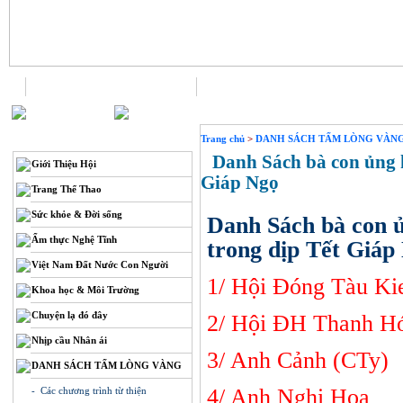
Trang chủ
Liên hệ
THÔNG TIN
Trang chủ
>
DANH SÁCH TẤM LÒNG VÀN
Danh Sách bà con ủng 
Giới Thiệu Hội
Giáp Ngọ
Trang Thể Thao
Sức khỏe & Đời sống
Danh Sách bà con 
Ẩm thực Nghệ Tĩnh
trong dịp Tết Giáp
Việt Nam Đất Nước Con Người
1/ Hội Đóng Tà
Khoa học & Môi Trường
Chuyện lạ đó đây
2/ Hội ĐH Tha
Nhịp cầu Nhân ái
3/ Anh Cảnh 
DANH SÁCH TẤM LÒNG VÀNG
4/ Anh Nghị
- Các chương trình từ thiện