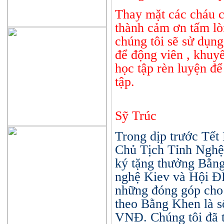
Thay mặt các cháu 
thành cảm ơn tấm lò
chúng tôi sẽ sử dụn
để động viên , khuy
học tập rèn luyện để
tập.
Sỹ Trúc
Trong dịp trước Tế
Chủ Tịch Tỉnh Ngh
ký tặng thưởng Bằn
nghệ Kiev và Hội Đ
những đóng góp ch
theo Bằng Khen là s
VNĐ. Chúng tôi đã t