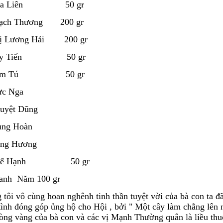
Hoa Liên 50 gr
hạch Thương 200 gr
hị Lương Hải 200 gr
Bảy Tiến 50 gr
Cầm Tú 50 gr
ực Nga
uyệt Dũng
ung Hoàn
ùng Hương
Huế Hạnh 50 gr
anh Năm 100 gr
tôi vô cùng hoan nghênh tinh thần tuyệt vời của bà con ta đ
tình đóng góp ủng hộ cho Hội , bởi " Một cây làm chẳng lên 
òng vàng của bà con và các vị Mạnh Thường quân là liều thu