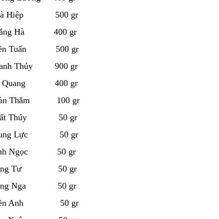
Ngà Hiệp 500 gr
hắng Hà 400 gr
iền Tuấn 500 gr
hanh Thủy 900 gr
à Quang 400 gr
oàn Thắm 100 gr
hất Thúy 50 gr
 Dung Lực 50 gr
ình Ngọc 50 gr
Dũng Tư 50 gr
Hùng Nga 50 gr
Hiền Anh 50 gr