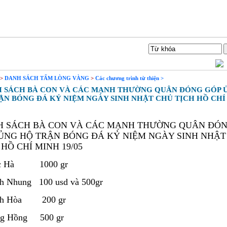
Liên hệ
Tìm Kiếm
>
DANH SÁCH TẤM LÒNG VÀNG
>
Các chương trình từ thiện >
SÁCH BÀ CON VÀ CÁC MẠNH THƯỜNG QUÂN ĐÓNG GÓP 
ẬN BÓNG ĐÁ KỶ NIỆM NGÀY SINH NHẬT CHỦ TỊCH HỒ CHÍ
 SÁCH BÀ CON VÀ CÁC MẠNH THƯỜNG QUÂN ĐÓ
ỦNG HỘ TRẬN BÓNG ĐÁ KỶ NIỆM NGÀY SINH NHẬT
 HỒ CHÍ MINH 19/05
úc Hà 1000 gr
h Nhung 100 usd và 500gr
nh Hòa 200 gr
ng Hồng 500 gr