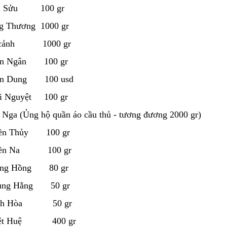
u Sửu 100 gr
g Thương 1000 gr
 cảnh 1000 gr
an Ngân 100 gr
ẩn Dung 100 usd
i Nguyệt 100 gr
 Nga (Ủng hộ quần áo cầu thủ - tương đương 2000 gr)
iền Thủy 100 gr
iền Na 100 gr
ông Hồng 80 gr
rung Hằng 50 gr
Anh Hòa 50 gr
iệt Huệ 400 gr