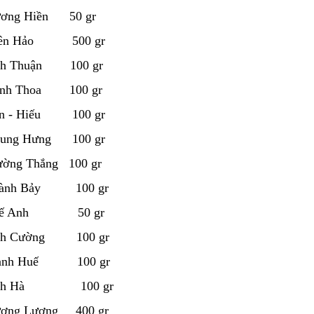
ương Hiền 50 gr
iên Hảo 500 gr
nh Thuận 100 gr
ạnh Thoa 100 gr
ơn - Hiếu 100 gr
hung Hưng 100 gr
ường Thắng 100 gr
hành Bảy 100 gr
Thế Anh 50 gr
nh Cường 100 gr
ạnh Huế 100 gr
Anh Hà 100 gr
ương Lương 400 gr