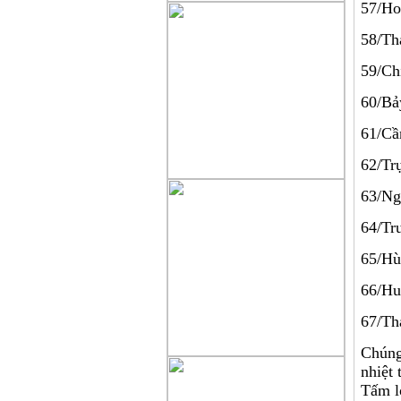
57/
58/T
59/C
60/
61/
62/Tr
63/Ng
64/Tr
65/H
66/
67/Th
Chúng 
nhiệt 
Tấm l