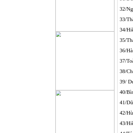
32/
33/T
34/H
35/T
36/H
37/T
38/C
39/
40/B
41/
42/
43/