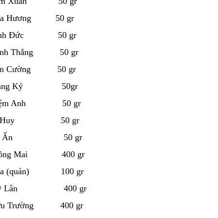
Tám Xuân 50 gr
òa Hương 50 gr
Bình Đức 50 gr
inh Thắng 50 gr
ân Cường 50 gr
Trang Kỷ 50gr
Kiệm Anh 50 gr
à Huy 50 gr
/Hà Ấn 50 gr
 Đồng Mai 400 gr
oa (quán) 100 gr
Mỹ Lân 400 gr
ữu Trường 400 gr