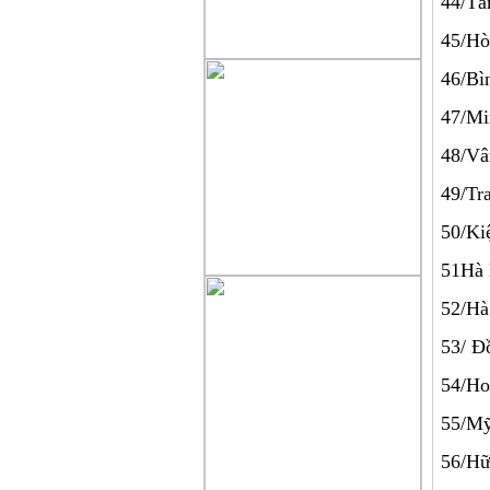
44/
45/H
46/
47/M
48/V
49/
50/
51H
52
53/
54/H
55/
56/H