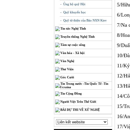
5/Hữ
- Ủng hộ quỹ Hội
- Quỹ khuyến học
6/Lon
- Quỹ từ thiện của Báo NXN Kiev
7/Na
Tin tức Nghệ Tĩnh
8/Ho
Truyền thống Nghệ Tĩnh
9/Du
Tâm sự cuộc sống
Văn hóa - Xã hội
10/Đà
Văn Nghệ
11/Kỷ
Thư Viện
12/H
Góc Cười
Tin Trong nước -Tin Quốc Tế -Tin
13/H
Ucraina
Tin Cộng Đồng
14/C
Người Việt Trên Thế Giới
15/T
BÀI DỰ THI VỀ XỨ NGHỆ
16/
17/V