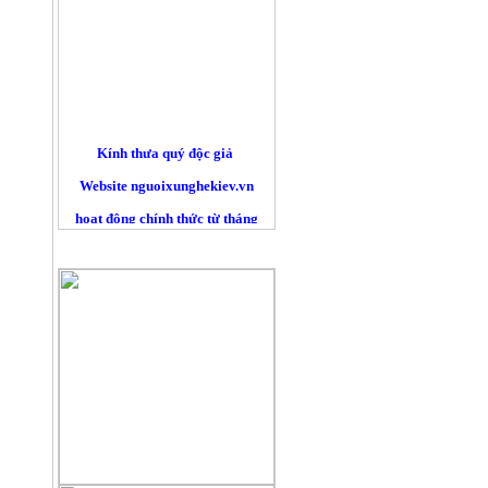
Kính thưa quý độc giả
Website nguoixunghekiev.vn
hoạt động chính thức từ tháng
10/2012. và phi lợi nhuận.
QUẢNG CÁO
Trang tin đăng tải tin tức
của cộng đồng người Việt tại
Kiev
và toàn Ucraina, đồng thời lấy
tin
từ các trang báo mạng khác trên
nguyên tắc trích dẫn nguyên bản
đường nguồn chính. Là những