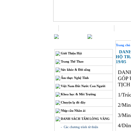
Trang chủ
THÔNG TIN
Trang chủ
DANH 
Giới Thiệu Hội
HỘ TR
19/05
Trang Thể Thao
Sức khỏe & Đời sống
DANH
GÓP 
Ẩm thực Nghệ Tĩnh
TỊCH
Việt Nam Đất Nước Con Người
1/Tr
Khoa học & Môi Trường
Chuyện lạ đó đây
2/Min
Nhịp cầu Nhân ái
3/Mi
DANH SÁCH TẤM LÒNG VÀNG
4/Dũ
- Các chương trình từ thiện