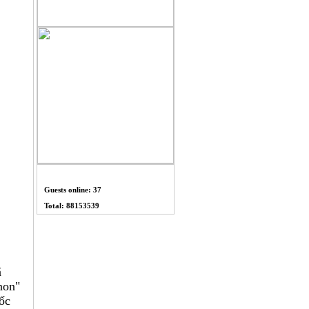
THỐNG KÊ
Guests online: 37
Total: 88153539
ã
non"
ốc