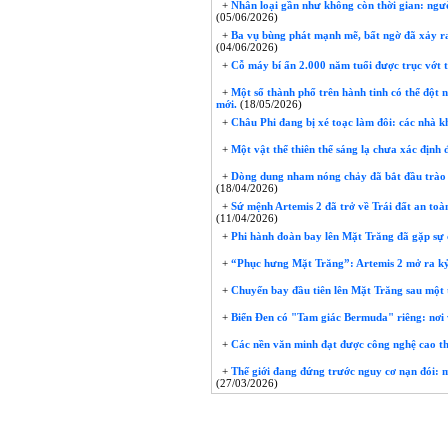
+
Nhân loại gần như không còn thời gian: ngườ
(05/06/2026)
+
Ba vụ bùng phát mạnh mẽ, bất ngờ đã xảy ra
(04/06/2026)
+
Cỗ máy bí ẩn 2.000 năm tuổi được trục vớt t
+
Một số thành phố trên hành tinh có thể đột 
mới.
(18/05/2026)
+
Châu Phi đang bị xé toạc làm đôi: các nhà 
+
Một vật thể thiên thể sáng lạ chưa xác định 
+
Dòng dung nham nóng chảy đã bắt đầu trào l
(18/04/2026)
+
Sứ mệnh Artemis 2 đã trở về Trái đất an toàn
(11/04/2026)
+
Phi hành đoàn bay lên Mặt Trăng đã gặp sự c
+
“Phục hưng Mặt Trăng”: Artemis 2 mở ra kỷ
+
Chuyến bay đầu tiên lên Mặt Trăng sau một t
+
Biển Đen có "Tam giác Bermuda" riêng: nơi v
+
Các nền văn minh đạt được công nghệ cao thư
+
Thế giới đang đứng trước nguy cơ nạn đói: mộ
(27/03/2026)