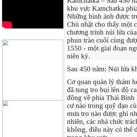
Kamchatka – Sau 450 
khu vực Kamchatka phía 
Những hình ảnh được t
Chủ nhật cho thấy một c
chương trình núi lửa củ
QUẢNG CÁO
phun trào cuối cùng đượ
1550 - một giai đoạn ng
niên kỷ.
Sau 450 năm: Núi lửa k
Cơ quan quản lý thảm h
đã tung tro bụi lên độ c
đông về phía Thái Bình
cư nào trong quỹ đạo c
mưa tro nào được ghi nh
nhiên, các nhà chức trá
không, điều này có thể 