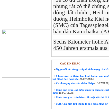
nhưng rất có thể chúng 
động đất chính", Heidr
dương Helmholtz Kiel n
(SMC) của Tagesspiegel. 
bán đảo Kamchatka. (A
Sechs Kilometer hohe A
450 Jahren erstmals aus
CÁC TIN KHÁC
+
Ngọn núi lửa từng cướp đi sinh mạng của hàng
+
Chưa từng có thảm họa kinh hoàng nào như v
liệt Nhật Bản (video).
(28/07/2026)
+
Cảnh tượng như tận thế ở Pháp
(16/07/2026
+
Hình ảnh Trái Đất được chụp từ khoảng cách
được
(03/07/2026)
+
Hình tam giác trên bầu trời: một vật thể bí 
+
NASA đã mất tàu thăm dò sao Hỏa MAVEN sau