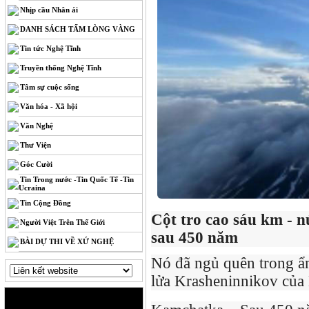
Nhịp cầu Nhân ái
DANH SÁCH TẤM LÒNG VÀNG
Tin tức Nghệ Tĩnh
Truyền thống Nghệ Tĩnh
Tâm sự cuộc sống
Văn hóa - Xã hội
Văn Nghệ
Thư Viện
Góc Cười
Tin Trong nước -Tin Quốc Tế -Tin
Ucraina
Tin Cộng Đồng
Cột tro cao sáu km - n
Người Việt Trên Thế Giới
sau 450 năm
BÀI DỰ THI VỀ XỨ NGHỆ
Nó đã ngủ quên trong ẩn
lửa Krasheninnikov của 