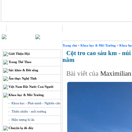
Trang chủ
Liên hệ
THÔNG TIN
Trang chủ
>
Khoa học & Môi Trường
>
Khoa học
Cột tro cao sáu km - núi 
Giới Thiệu Hội
năm
Trang Thể Thao
Sức khỏe & Đời sống
Bài viết của
Maximilian
Ẩm thực Nghệ Tĩnh
Việt Nam Đất Nước Con Người
Khoa học & Môi Trường
- Khoa học - Phát minh - Nghiên cứu
- Thiên nhiên - môi trường
- Hiện tượng bí ẩn
Chuyện lạ đó đây