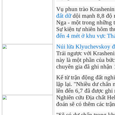
Vụ phun trào Krasheninn
đất dữ
dội mạnh 8,8 độ r
Nga - một trong những t
Sự kiện tự nhiên hôm t
đến 4 mét ở khu vực Th
Núi lửa Klyuchevskoy đ
Trái ngược với Krasheni
này là một phần của bức
chuyên gia đã ghi nhận
Kể từ trận động đất ngh
lặp lại. "Nhiều dư chấn
lên đến 6,7 đã được ghi
Nghiên cứu Địa chất He
đoán sẽ có thêm các trận
"Sẽ có dư chấn trong kh